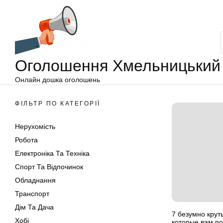
Оголошення
Перейти
Хмельницький
до
вмісту
Оголошення Хмельницький
Онлайн дошка оголошень
ФІЛЬТР ПО КАТЕГОРІЇ
Нерухомість
Робота
Електроніка Та Техніка
Спорт Та Відпочинок
Обладнання
Транспорт
Дім Та Дача
7 безумно крут
Хобі
которые вам п