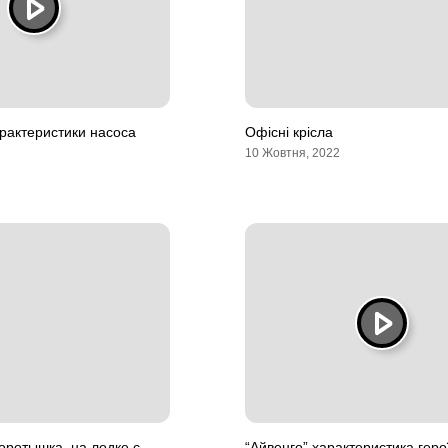
рактеристики насоса
Офісні крісла
10 Жовтня, 2022
оротышка. на лодке с
“Айвенго” характеристика геро