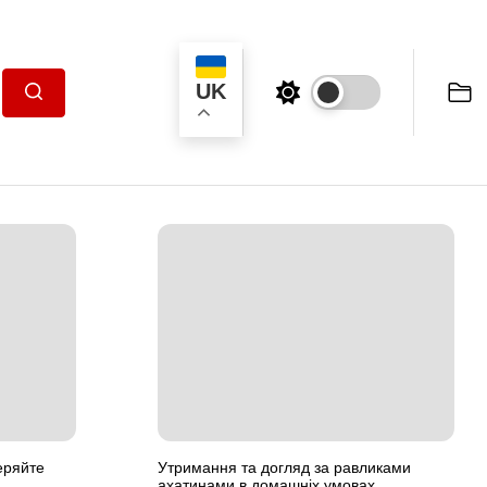
UK
Пошук
ряйте
Утримання та догляд за равликами
ахатинами в домашніх умовах