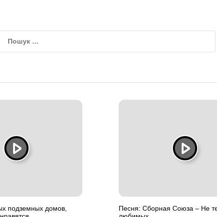
ых подземных домов,
Песня: Сборная Союза – Не те
онравятся
любимых