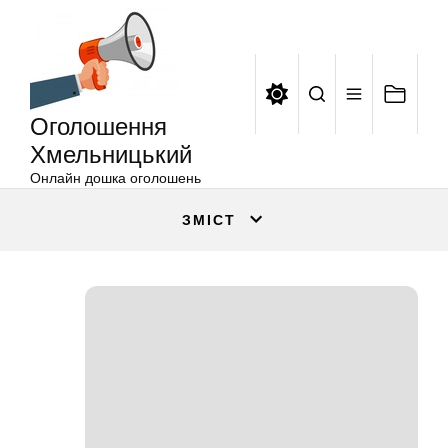
Оголошення
Перейти
Хмельницький
до
вмісту
Оголошення
Хмельницький
Онлайн дошка оголошень
ЗМІСТ