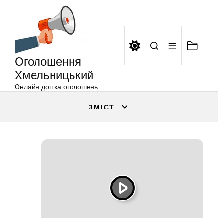
Оголошення
Перейти
Хмельницький
до
вмісту
Оголошення
Хмельницький
Онлайн дошка оголошень
ЗМІСТ