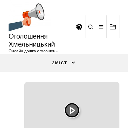
Оголошення
Перейти
Хмельницький
до
вмісту
Оголошення
Хмельницький
Онлайн дошка оголошень
ЗМІСТ