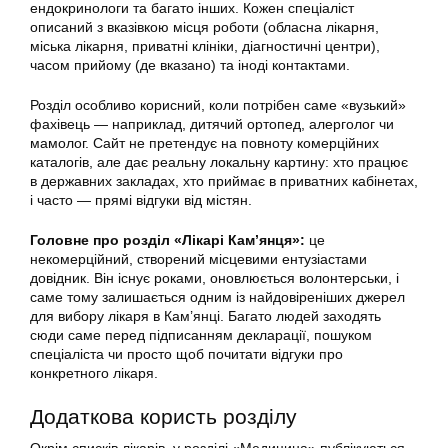
ендокринологи та багато інших. Кожен спеціаліст
описаний з вказівкою місця роботи (обласна лікарня,
міська лікарня, приватні клініки, діагностичні центри),
часом прийому (де вказано) та іноді контактами.
Розділ особливо корисний, коли потрібен саме «вузький»
фахівець — наприклад, дитячий ортопед, алерголог чи
мамолог. Сайт не претендує на повноту комерційних
каталогів, але дає реальну локальну картину: хто працює
в державних закладах, хто приймає в приватних кабінетах,
і часто — прямі відгуки від містян.
Головне про розділ «Лікарі Кам’янця»:
це
некомерційний, створений місцевими ентузіастами
довідник. Він існує роками, оновлюється волонтерськи, і
саме тому залишається одним із найдовіреніших джерел
для вибору лікаря в Кам’янці. Багато людей заходять
сюди саме перед підписанням декларації, пошуком
спеціаліста чи просто щоб почитати відгуки про
конкретного лікаря.
Додаткова користь розділу