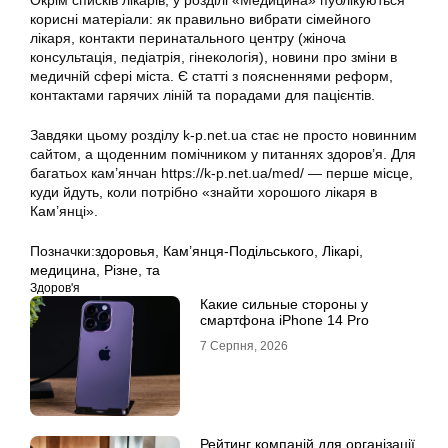
Окрім списків лікарів, у розділі «Медицина» публікуються
корисні матеріали: як правильно вибрати сімейного
лікаря, контакти перинатального центру (жіноча
консультація, педіатрія, гінекологія), новини про зміни в
медичній сфері міста. Є статті з поясненнями реформ,
контактами гарячих ліній та порадами для пацієнтів.
Завдяки цьому розділу k-p.net.ua стає не просто новинним
сайтом, а щоденним помічником у питаннях здоров’я. Для
багатьох кам’янчан https://k-p.net.ua/med/ — перше місце,
куди йдуть, коли потрібно «знайти хорошого лікаря в
Кам’янці».
Позначки:
здоровья
,
Кам’янця-Подільського
,
Лікарі
,
медицина
,
Різне
,
та
Здоров'я
Какие сильные стороны у
смартфона iPhone 14 Pro
7 Серпня, 2026
Рейтинг компаній для організації