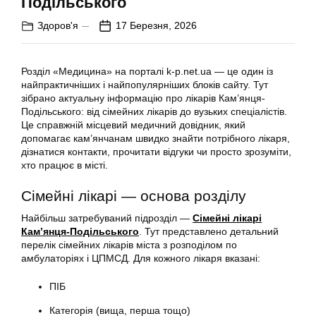
Подільського
Здоров'я
17 Березня, 2026
Розділ «Медицина» на порталі k-p.net.ua — це один із
найпрактичніших і найпопулярніших блоків сайту. Тут
зібрано актуальну інформацію про лікарів Кам’янця-
Подільського: від сімейних лікарів до вузьких спеціалістів.
Це справжній місцевий медичний довідник, який
допомагає кам’янчанам швидко знайти потрібного лікаря,
дізнатися контакти, прочитати відгуки чи просто зрозуміти,
хто працює в місті.
Сімейні лікарі — основа розділу
Найбільш затребуваний підрозділ —
Сімейні лікарі
Кам’янця-Подільського
. Тут представлено детальний
перелік сімейних лікарів міста з розподілом по
амбулаторіях і ЦПМСД. Для кожного лікаря вказані:
ПІБ
Категорія (вища, перша тощо)