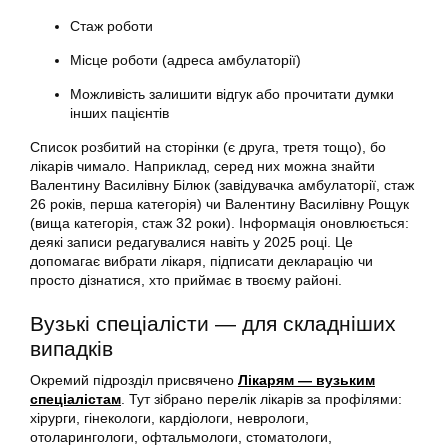
Стаж роботи
Місце роботи (адреса амбулаторії)
Можливість залишити відгук або прочитати думки
інших пацієнтів
Список розбитий на сторінки (є друга, третя тощо), бо
лікарів чимало. Наприклад, серед них можна знайти
Валентину Василівну Білюк (завідувачка амбулаторії, стаж
26 років, перша категорія) чи Валентину Василівну Рощук
(вища категорія, стаж 32 роки). Інформація оновлюється:
деякі записи редагувалися навіть у 2025 році. Це
допомагає вибрати лікаря, підписати декларацію чи
просто дізнатися, хто приймає в твоєму районі.
Вузькі спеціалісти — для складніших
випадків
Окремий підрозділ присвячено
Лікарям — вузьким
спеціалістам
. Тут зібрано перелік лікарів за профілями:
хірурги, гінекологи, кардіологи, неврологи,
отоларингологи, офтальмологи, стоматологи,