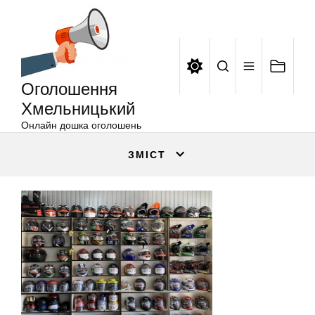
Оголошення
Перейти
Хмельницький
до
вмісту
Оголошення
Хмельницький
Онлайн дошка оголошень
ЗМІСТ