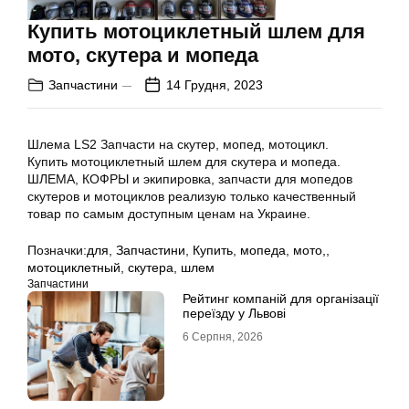
Купить мотоциклетный шлем для
мото, скутера и мопеда
Запчастини
14 Грудня, 2023
Шлема LS2 Запчасти на скутер, мопед, мотоцикл.
Купить мотоциклетный шлем для скутера и мопеда.
ШЛЕМА, КОФРЫ и экипировка, запчасти для мопедов
скутеров и мотоциклов реализую только качественный
товар по самым доступным ценам на Украине.
Позначки:
для
,
Запчастини
,
Купить
,
мопеда
,
мото,
,
мотоциклетный
,
скутера
,
шлем
Запчастини
Рейтинг компаній для організації
переїзду у Львові
6 Серпня, 2026