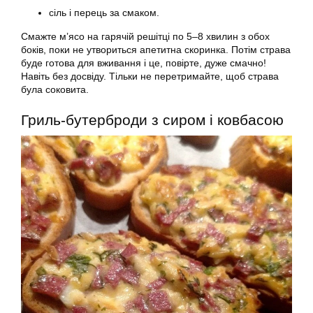
сіль і перець за смаком.
Смажте м’ясо на гарячій решітці по 5–8 хвилин з обох
боків, поки не утвориться апетитна скоринка. Потім страва
буде готова для вживання і це, повірте, дуже смачно!
Навіть без досвіду. Тільки не перетримайте, щоб страва
була соковита.
Гриль-бутерброди з сиром і ковбасою