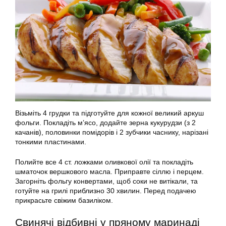
Візьміть 4 грудки та підготуйте для кожної великий аркуш
фольги. Покладіть м’ясо, додайте зерна кукурудзи (з 2
качанів), половинки помідорів і 2 зубчики часнику, нарізані
тонкими пластинами.
Полийте все 4 ст. ложками оливкової олії та покладіть
шматочок вершкового масла. Приправте сіллю і перцем.
Загорніть фольгу конвертами, щоб соки не витікали, та
готуйте на грилі приблизно 30 хвилин. Перед подачею
прикрасьте свіжим базиліком.
Свинячі відбивні у пряному маринаді