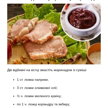
Дві відбивні на кістці змастіть маринадом із суміші:
1 ст. ложка паприки;
3 ст. ложки оливкової олії;
½ ч. ложки меленого куміну;
по 1 ч. ложці коріандру та імбиру;