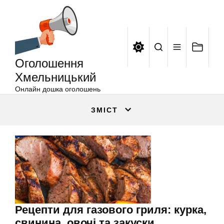
Оголошення
Перейти
Хмельницький
до
вмісту
Оголошення
Хмельницький
Онлайн дошка оголошень
ЗМІСТ
Рецепти для газового гриля: курка,
свинина, овочі та закуски