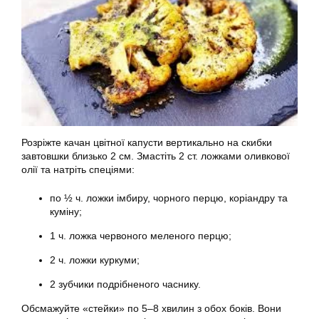
Розріжте качан цвітної капусти вертикально на скибки
завтовшки близько 2 см. Змастіть 2 ст. ложками оливкової
олії та натріть спеціями:
по ½ ч. ложки імбиру, чорного перцю, коріандру та
куміну;
1 ч. ложка червоного меленого перцю;
2 ч. ложки куркуми;
2 зубчики подрібненого часнику.
Обсмажуйте «стейки» по 5–8 хвилин з обох боків. Вони