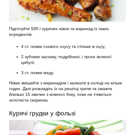
Підготуйте 500 г курячих ніжок та маринад із таких
інгредієнтів:
4 ст. ложки соєвого соусу та стільки ж оцту;
2 зубчики часнику, подрібнені, і трохи зеленої
цибулі;
3 ст. ложки меду.
Ніжки змішайте з маринадом і залиште в холоді на кілька
годин. Далі розкладіть їх на решітці гриля та смажте
близько 15 хвилин з кожного боку, поки не з’явиться
золотиста скоринка.
Курячі грудки у фользі