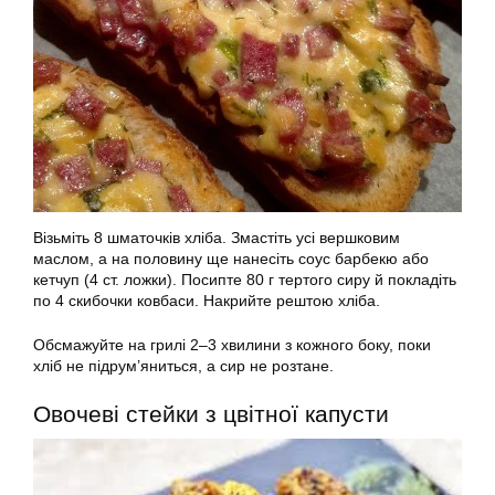
Візьміть 8 шматочків хліба. Змастіть усі вершковим
маслом, а на половину ще нанесіть соус барбекю або
кетчуп (4 ст. ложки). Посипте 80 г тертого сиру й покладіть
по 4 скибочки ковбаси. Накрийте рештою хліба.
Обсмажуйте на грилі 2–3 хвилини з кожного боку, поки
хліб не підрум’яниться, а сир не розтане.
Овочеві стейки з цвітної капусти