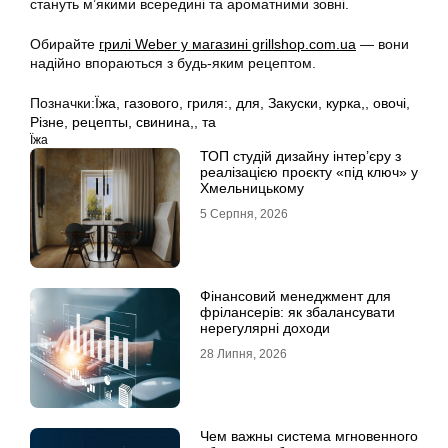
стануть м’якими всередині та ароматними зовні.
Обирайте
грилі Weber у магазині grillshop.com.ua
— вони
надійно впораються з будь-яким рецептом.
Позначки:
Їжа
,
газового
,
гриля:
,
для
,
Закуски
,
курка,
,
овочі
,
Різне
,
рецепты
,
свинина,
,
та
Їжа
ТОП студій дизайну інтер’єру з
реалізацією проєкту «під ключ» у
Хмельницькому
5 Серпня, 2026
Фінансовий менеджмент для
фрілансерів: як збалансувати
нерегулярні доходи
28 Липня, 2026
Чем важны система мгновенного