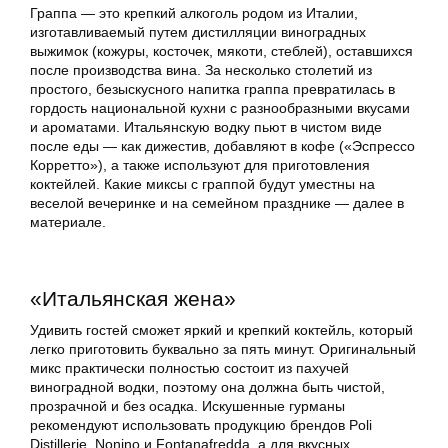
Граппа — это крепкий алкоголь родом из Италии,
изготавливаемый путем дистилляции виноградных
выжимок (кожуры, косточек, мякоти, стеблей), оставшихся
после производства вина. За несколько столетий из
простого, безыскусного напитка граппа превратилась в
гордость национальной кухни с разнообразными вкусами
и ароматами. Итальянскую водку пьют в чистом виде
после еды — как дижестив, добавляют в кофе («Эспрессо
Корретто»), а также используют для приготовления
коктейлей. Какие миксы с граппой будут уместны на
веселой вечеринке и на семейном празднике — далее в
материале.
«Итальянская жена»
Удивить гостей сможет яркий и крепкий коктейль, который
легко приготовить буквально за пять минут. Оригинальный
микс практически полностью состоит из пахучей
виноградной водки, поэтому она должна быть чистой,
прозрачной и без осадка. Искушенные гурманы
рекомендуют использовать продукцию брендов Poli
Distillerie, Nonino и Fontanafredda, а для вкусных