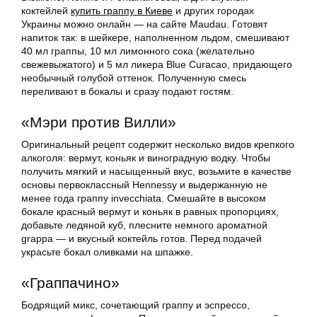
коктейлей
купить граппу в Киеве
и других городах
Украины можно онлайн — на сайте Maudau. Готовят
напиток так: в шейкере, наполненном льдом, смешивают
40 мл граппы, 10 мл лимонного сока (желательно
свежевыжатого) и 5 мл ликера Blue Curacao, придающего
необычный голубой оттенок. Полученную смесь
переливают в бокалы и сразу подают гостям.
«Мэри против Вилли»
Оригинальный рецепт содержит несколько видов крепкого
алкоголя: вермут, коньяк и виноградную водку. Чтобы
получить мягкий и насыщенный вкус, возьмите в качестве
основы первоклассный Hennessy и выдержанную не
менее года граппу invecchiata. Смешайте в высоком
бокале красный вермут и коньяк в равных пропорциях,
добавьте ледяной куб, плесните немного ароматной
grappa — и вкусный коктейль готов. Перед подачей
украсьте бокал оливками на шпажке.
«Граппачино»
Бодрящий микс, сочетающий граппу и эспрессо,