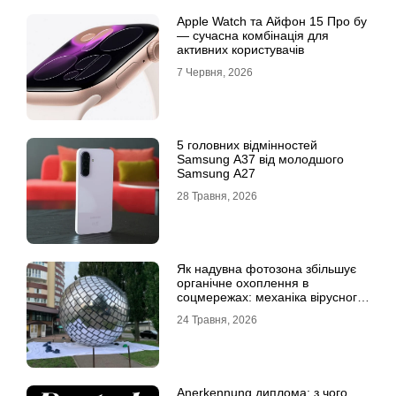
Apple Watch та Айфон 15 Про бу
— сучасна комбінація для
активних користувачів
7 Червня, 2026
5 головних відмінностей
Samsung A37 від молодшого
Samsung A27
28 Травня, 2026
Як надувна фотозона збільшує
органічне охоплення в
соцмережах: механіка вірусного
контенту
24 Травня, 2026
Anerkennung диплома: з чого