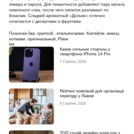
ликера и сиропа. Для пикантности добавляют пару капель
лимонного сока, после чего напиток разливают по
бокалам. Сладкий ароматный «Дольче» отлично
сочетается с десертами и фруктами.
Позначки:
Їжа
,
граппой:
,
итальянскими
,
Коктейли
,
миксы
,
нотками
,
оригинальный
,
Різне
Їжа
Какие сильные стороны у
смартфона iPhone 14 Pro
7 Серпня, 2026
Рейтинг компаній для організації
переїзду у Львові
6 Серпня, 2026
ТОП студій дизайну інтер’єру з