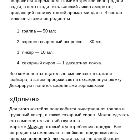
понравится кофеманам. Помимо крепкой виноградной
водки, в него входит итальянский ликер амаретто,
придающий напитку тонкий аромат миндаля. В состав
включены такие ингредиенты:
граппа — 50 мл;
заранее сваренный эспрессо — 30 мл;
ликер — 10 мл;
сахарный сироп — 1 десертная ложка.
Все компоненты тщательно смешивают в стакане
шейкера, а затем процеживают в охлажденную рюмку.
Декорируют напиток кофейными зернышками.
«Дольче»
Для этого коктейля понадобится выдержанная граппа и
грушевый ликер, а также сахарный сироп. Можно сделать
его самостоятельно либо купить в
маркете
Маудау
готовый к употреблению продукт. Все
ингредиенты смешивают в шейкере, придерживаясь
простых пропорций: две части водки, по одной части