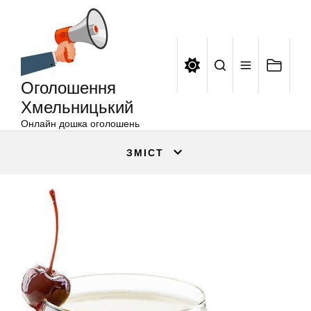
Оголошення
Перейти
Хмельницький
до
вмісту
Оголошення
Хмельницький
Онлайн дошка оголошень
ЗМІСТ