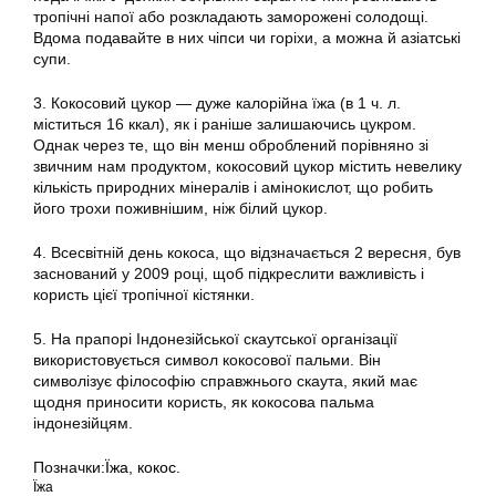
тропічні напої або розкладають заморожені солодощі.
Вдома подавайте в них чіпси чи горіхи, а можна й азіатські
супи.
3. Кокосовий цукор — дуже калорійна їжа (в 1 ч. л.
міститься 16 ккал), як і раніше залишаючись цукром.
Однак через те, що він менш оброблений порівняно зі
звичним нам продуктом, кокосовий цукор містить невелику
кількість природних мінералів і амінокислот, що робить
його трохи поживнішим, ніж білий цукор.
4. Всесвітній день кокоса, що відзначається 2 вересня, був
заснований у 2009 році, щоб підкреслити важливість і
користь цієї тропічної кістянки.
5. На прапорі Індонезійської скаутської організації
використовується символ кокосової пальми. Він
символізує філософію справжнього скаута, який має
щодня приносити користь, як кокосова пальма
індонезійцям.
Позначки:
Їжа
,
кокос.
Їжа