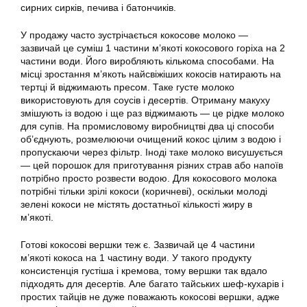
сирних сирків, печива і батончиків.
У продажу часто зустрічається кокосове молоко —
зазвичай це суміш 1 частини м’якоті кокосового горіха на 2
частини води. Його виробляють кількома способами. На
місці зростання м’якоть найсвіжіших кокосів натирають на
тертці й віджимають пресом. Таке густе молоко
використовують для соусів і десертів. Отриману макуху
змішують із водою і ще раз віджимають — це рідке молоко
для супів. На промисловому виробництві два ці способи
об’єднують, розмелюючи очищений кокос цілим з водою і
пропускаючи через фільтр. Іноді таке молоко висушується
— цей порошок для приготування різних страв або напоїв
потрібно просто розвести водою. Для кокосового молока
потрібні тільки зрілі кокоси (коричневі), оскільки молоді
зелені кокоси не містять достатньої кількості жиру в
м’якоті.
Готові кокосові вершки теж є. Зазвичай це 4 частини
м’якоті кокоса на 1 частину води. У такого продукту
консистенція густіша і кремова, тому вершки так вдало
підходять для десертів. Але багато тайських шеф-кухарів і
простих тайців не дуже поважають кокосові вершки, адже