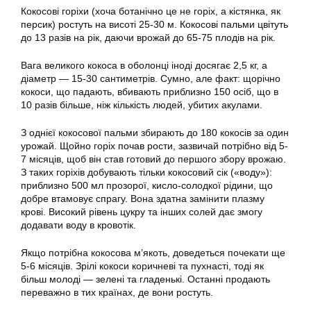
Кокосові горіхи (хоча ботанічно це не горіх, а кістянка, як
персик) ростуть на висоті 25-30 м. Кокосові пальми цвітуть
до 13 разів на рік, даючи врожай до 65-75 плодів на рік.
Вага великого кокоса в оболонці іноді досягає 2,5 кг, а
діаметр — 15-30 сантиметрів. Сумно, але факт: щорічно
кокоси, що падають, вбивають приблизно 150 осіб, що в
10 разів більше, ніж кількість людей, убитих акулами.
З однієї кокосової пальми збирають до 180 кокосів за один
урожай. Щойно горіх почав рости, зазвичай потрібно від 5-
7 місяців, щоб він став готовий до першого збору врожаю.
З таких горіхів добувають тільки кокосовий сік («воду»):
приблизно 500 мл прозорої, кисло-солодкої рідини, що
добре втамовує спрагу. Вона здатна замінити плазму
крові. Високий рівень цукру та інших солей дає змогу
додавати воду в кровотік.
Якщо потрібна кокосова м’якоть, доведеться почекати ще
5-6 місяців. Зрілі кокоси коричневі та пухнасті, тоді як
більш молоді — зелені та гладенькі. Останні продають
переважно в тих країнах, де вони ростуть.