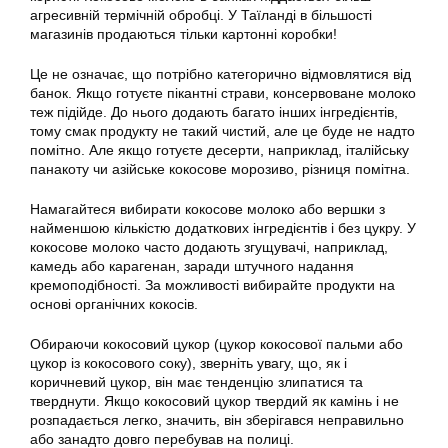
агресивній термічній обробці. У Таїланді в більшості
магазинів продаються тільки картонні коробки!
Це не означає, що потрібно категорично відмовлятися від
банок. Якщо готуєте пікантні страви, консервоване молоко
теж підійде. До нього додають багато інших інгредієнтів,
тому смак продукту не такий чистий, але це буде не надто
помітно. Але якщо готуєте десерти, наприклад, італійську
панакоту чи азійське кокосове морозиво, різниця помітна.
Намагайтеся вибирати кокосове молоко або вершки з
найменшою кількістю додаткових інгредієнтів і без цукру. У
кокосове молоко часто додають згущувачі, наприклад,
камедь або карагенан, заради штучного надання
кремоподібності. За можливості вибирайте продукти на
основі органічних кокосів.
Обираючи кокосовий цукор (цукор кокосової пальми або
цукор із кокосового соку), зверніть увагу, що, як і
коричневий цукор, він має тенденцію злипатися та
тверднути. Якщо кокосовий цукор твердий як камінь і не
розпадається легко, значить, він зберігався неправильно
або занадто довго перебував на полиці.