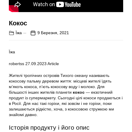
Кокос
Їжа
9 Березня, 2021
Їжа
robertss
27.09.2023
Article
Жителі тропічних островів Тихого океану називають
кокосову пальму деревом життя: місцеві жителі їдять
м’якоть кокоса, п’ють кокосову воду і молоко. Для
більшості інших жителів планети
кокос
— екзотичний
продукт із супермаркету. Сьогодні цілі кокоси продаються і
в Росії. Для нас такі горіхи, які зовсім і не горіхи, поки
залишаються рідкістю, хоча, з кокосовою стружкою ми
знайомі давно.
Історія продукту і його опис