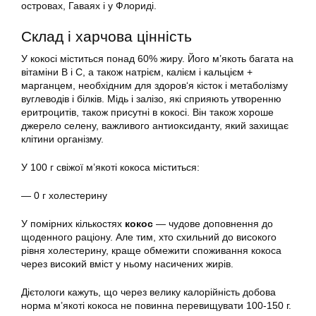
островах, Гаваях і у Флориді.
Склад і харчова цінність
У кокосі міститься понад 60% жиру. Його м’якоть багата на
вітаміни В і С, а також натрієм, калієм і кальцієм +
марганцем, необхідним для здоров‘я кісток і метаболізму
вуглеводів і білків. Мідь і залізо, які сприяють утворенню
еритроцитів, також присутні в кокосі. Він також хороше
джерело селену, важливого антиоксиданту, який захищає
клітини організму.
У 100 г свіжої м’якоті кокоса міститься:
— 0 г холестерину
У помірних кількостях
кокос
— чудове доповнення до
щоденного раціону. Але тим, хто схильний до високого
рівня холестерину, краще обмежити споживання кокоса
через високий вміст у ньому насичених жирів.
Дієтологи кажуть, що через велику калорійність добова
норма м’якоті кокоса не повинна перевищувати 100-150 г.