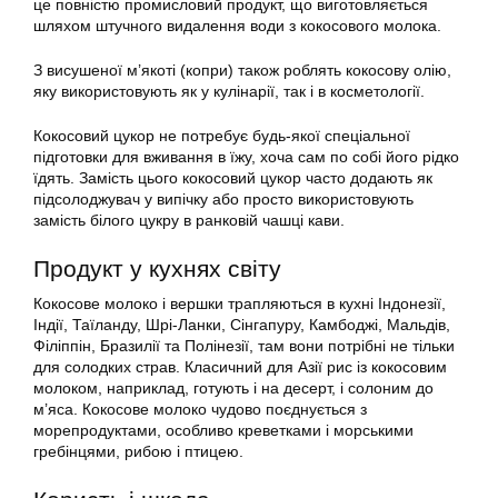
це повністю промисловий продукт, що виготовляється
шляхом штучного видалення води з кокосового молока.
З висушеної м’якоті (копри) також роблять кокосову олію,
яку використовують як у кулінарії, так і в косметології.
Кокосовий цукор не потребує будь-якої спеціальної
підготовки для вживання в їжу, хоча сам по собі його рідко
їдять. Замість цього кокосовий цукор часто додають як
підсолоджувач у випічку або просто використовують
замість білого цукру в ранковій чашці кави.
Продукт у кухнях світу
Кокосове молоко і вершки трапляються в кухні Індонезії,
Індії, Таїланду, Шрі-Ланки, Сінгапуру, Камбоджі, Мальдів,
Філіппін, Бразилії та Полінезії, там вони потрібні не тільки
для солодких страв. Класичний для Азії рис із кокосовим
молоком, наприклад, готують і на десерт, і солоним до
м’яса. Кокосове молоко чудово поєднується з
морепродуктами, особливо креветками і морськими
гребінцями, рибою і птицею.