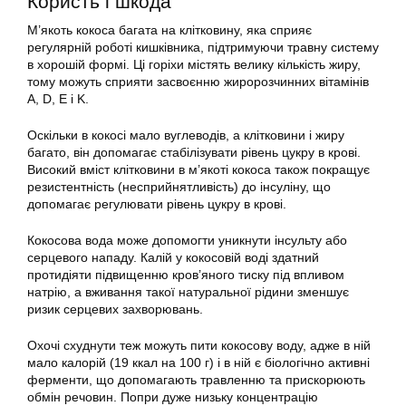
Користь і шкода
М’якоть кокоса багата на клітковину, яка сприяє
регулярній роботі кишківника, підтримуючи травну систему
в хорошій формі. Ці горіхи містять велику кількість жиру,
тому можуть сприяти засвоєнню жиророзчинних вітамінів
A, D, E і K.
Оскільки в кокосі мало вуглеводів, а клітковини і жиру
багато, він допомагає стабілізувати рівень цукру в крові.
Високий вміст клітковини в м’якоті кокоса також покращує
резистентність (несприйнятливість) до інсуліну, що
допомагає регулювати рівень цукру в крові.
Кокосова вода може допомогти уникнути інсульту або
серцевого нападу. Калій у кокосовій воді здатний
протидіяти підвищенню кров’яного тиску під впливом
натрію, а вживання такої натуральної рідини зменшує
ризик серцевих захворювань.
Охочі схуднути теж можуть пити кокосову воду, адже в ній
мало калорій (19 ккал на 100 г) і в ній є біологічно активні
ферменти, що допомагають травленню та прискорюють
обмін речовин. Попри дуже низьку концентрацію