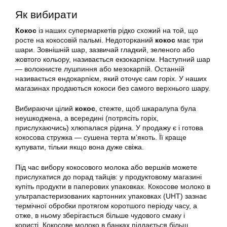
Як вибирати
Кокос
із наших супермаркетів рідко схожий на той, що
росте на кокосовій пальмі. Недоторканий
кокос
має три
шари. Зовнішній шар, зазвичай гладкий, зеленого або
жовтого кольору, називається екзокарпієм. Наступний шар
— волокнисте лушпиння або мезокарпій. Останній
називається ендокарпієм, який оточує сам горіх. У наших
магазинах продаються кокоси без самого верхнього шару.
Вибираючи цілий
кокос
, стежте, щоб шкаралупа була
неушкоджена, а всередині (потрясіть горіх,
прислухаючись) хлюпалася рідина. У продажу є і готова
кокосова стружка — сушена терта м’якоть. Її краще
купувати, тільки якщо вона дуже свіжа.
Під час вибору кокосового молока або вершків можете
прислухатися до порад тайців: у продуктовому магазині
купіть продукти в паперових упаковках. Кокосове молоко в
ультрапастеризованих картонних упаковках (UHT) зазнає
термічної обробки протягом коротшого періоду часу, а
отже, в ньому зберігається більше чудового смаку і
користі. Кокосове молоко в банках піддається більш