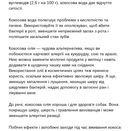
вуглеводів (2,6 г на 100 г), кокосова вода дає відчуття
ситості.
Кокосова вода полегшує проблеми з кислотністю та
печією. Використовуйте її як ополіскувач, щоб вбити
бактерії в роті, зменшити неприємний запах з рота і
поліпшити загальний стан зубів.
Кокосова олія — чудова альтернатива, якщо ви
побоюєтеся харчової алергії на кукурудзу, сою та арахіс.
Нею можна замінити молочні продукти у випічці і навіть
додавати в щоденну чашку кави на сніданок.
Використання олії в косметичних цілях теж принесе
користь, оскільки вона ефективно зволожує шкіру. А ще,
зменшує запалення і лущення, захищає шкіру від
шкідливих бактерій, надає допомогу в загоєнні ран і
лікуванні акне.
До речі, кокосова олія хороша і для здоров’я собак. Вона
покращує шкіру, шерсть і травлення вихованців і може
зменшити алергічні реакції.
Побічні ефекти і запобіжні заходи під час вживання кокоса: