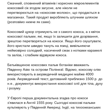
Смачний, сповнений вітамінів і корисних мікроелементів
кокосовий сік згодом загусне, але ніколи не
перетворюється на «кокосове молоко», що продається в
магазинах. Такий продукт виробляють штучним шляхом
(розповімо нижче як саме).
Кокосовий цукор отримують не з самого кокоса, а з квіток
кокосової пальми, які, якщо їх залишити для дозрівання,
зрештою перетворяться на кокоси. Якщо його скуштувати,
його кристали швидко тануть на язиці, вивільняючи
неймовірно солодкий, насичений смак з нотками карамелі
та заліза, і слабким відзвуком кокоса.
Батьківщиною кокосових пальм ботаніки вважають
Південну Азію та острови Полінезії. Відомо, кокосову олію
використовують в аюрведичній медицині майже 4000
років. Аюрведичний текст, датований приблизно 1500 р. до
н.е., документує використання кокосової олії для тіла, духу
і розуму.
У Європі перша документальна згадка про кокоси
з’явилася в Англії 1555 року. Сьогодні кокосові пальми
культивують у Південній Америці, Індії, на тихоокеанських