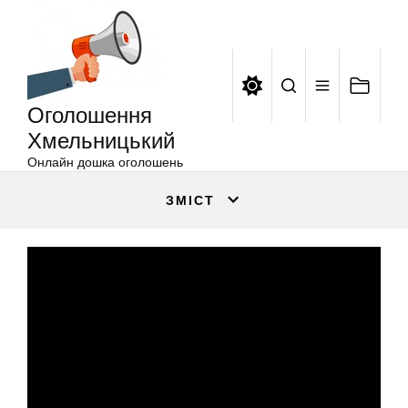
Оголошення
Перейти
Хмельницький
до
вмісту
Оголошення
Хмельницький
Онлайн дошка оголошень
ЗМІСТ