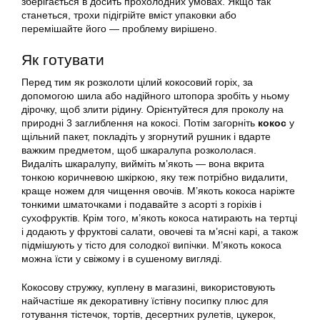
зберігається в досить прохолодних умовах. Якщо так
станеться, трохи підігрійте вміст упаковки або
перемішайте його — проблему вирішено.
Як готувати
Перед тим як розколоти цілий кокосовий горіх, за
допомогою шила або надійного штопора зробіть у ньому
дірочку, щоб злити рідину. Орієнтуйтеся для проколу на
природні 3 заглиблення на кокосі. Потім загорніть
кокос
у
щільний пакет, покладіть у згорнутий рушник і вдарте
важким предметом, щоб шкаралупа розкололася.
Видаліть шкаралупу, вийміть м’якоть — вона вкрита
тонкою коричневою шкіркою, яку теж потрібно видалити,
краще ножем для чищення овочів. М’якоть кокоса наріжте
тонкими шматочками і подавайте з асорті з горіхів і
сухофруктів. Крім того, м’якоть кокоса натирають на тертці
і додають у фруктові салати, овочеві та м’ясні карі, а також
підмішують у тісто для солодкої випічки. М’якоть кокоса
можна їсти у свіжому і в сушеному вигляді.
Кокосову стружку, куплену в магазині, використовують
найчастіше як декоративну їстівну посипку плюс для
готування тістечок, тортів, десертних рулетів, цукерок,