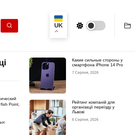
UK
Пошук
Какие сильные стороны у
ці
смартфона iPhone 14 Pro
7 Серпня, 2026
пический
Рейтинг компаній для
ish Point,
організації переїзду у
Львові
6 Серпня, 2026
ных