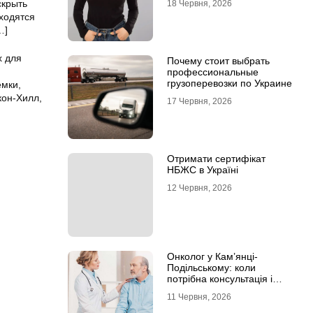
скрыть
18 Червня, 2026
ходятся
…]
х для
Почему стоит выбрать
профессиональные
грузоперевозки по Украине
емки,
кон-Хилл,
17 Червня, 2026
Отримати сертифікат
НБЖС в Україні
12 Червня, 2026
Онколог у Кам’янці-
Подільському: коли
потрібна консультація і
чому не варто відкладати
11 Червня, 2026
обстеження?