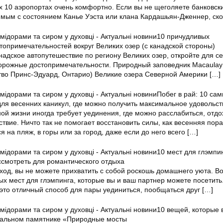
х 10 аэропортах очень комфортно. Если вы не щеголяете банковск
имым с состоянием Канье Уэста или клана Кардашьян-Дженнер, ск
10 причудливых
опримечательностей вокруг Великих озер (с канадской стороны)
надское автопутешествие по региону Великих озер, откройте для се
орожные достопримечательности. Природный заповедник Macaulay
ство Принс-Эдуард, Онтарио) Великие озера Северной Америки
[…]
Побег в рай: 10 са
ля весенних каникул, где можно получить максимальное удовольст
ой жизни иногда требует уединения, где можно расслабиться, отдо
твие. Ничто так не помогает восстановить силы, как весенняя пора
я на пляж, в горы или за город, даже если до него всего
[…]
10 мест для глэмпин
ссмотреть для романтического отдыха
ход, вы не можете прихватить с собой роскошь домашнего уюта. Во
ых мест для глэмпинга, которые вы и ваш партнер можете посетить
это отличный способ для пары уединиться, пообщаться друг
[…]
10 вещей, которые 
нальном памятнике «Природные мосты