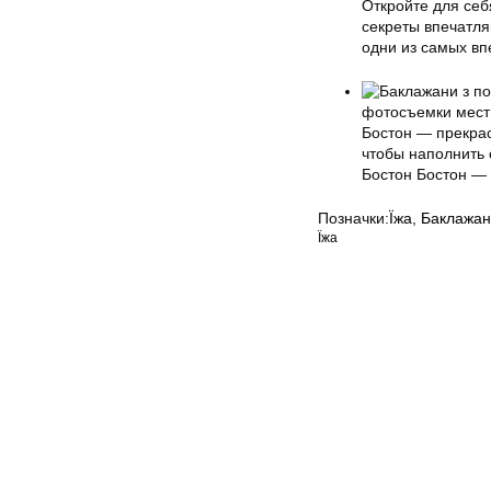
Откройте для себ
секреты впечатл
одни из самых вп
фотосъемки мест
Бостон — прекра
чтобы наполнить 
Бостон Бостон —
Позначки:
Їжа
,
Баклажан
Їжа