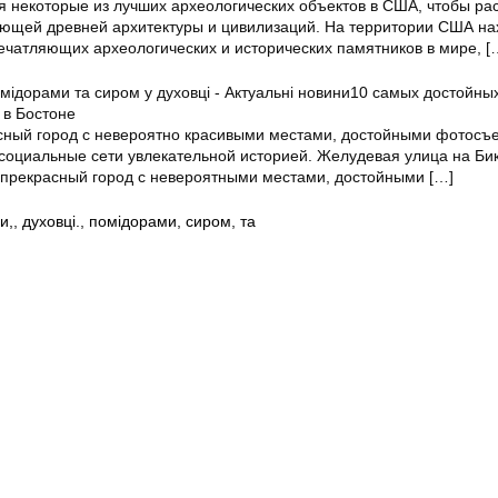
я некоторые из лучших археологических объектов в США, чтобы ра
яющей древней архитектуры и цивилизаций. На территории США на
ечатляющих археологических и исторических памятников в мире,
[
10 самых достойны
 в Бостоне
сный город с невероятно красивыми местами, достойными фотосъ
социальные сети увлекательной историей. Желудевая улица на Би
 прекрасный город с невероятными местами, достойными
[…]
и,
,
духовці.
,
помідорами
,
сиром
,
та