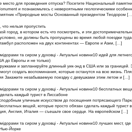
 место для проведения отпуска? Посетите Национальный памятник
 Monument и познакомьтесь с невероятными геологическими особен
мятник «Природные мосты Основанный президентом Теодором
[…
, что нельзя пропустить
й город, в котором есть что посмотреть, и эти достопримечательн
езусловно, не должны быть пропущены во время любой поездки туда
тамбул расположен на двух континентах — Европе и Азии,
[…]
10 идей для летнег
А до Европы и не только)
ружками и запланируйте длинный уик-энд в США или за границей. 
могут создать воспоминания, которые останутся на всю жизнь. Пля
ия Закажите незабываемую поездку с девушками этим летом и
[…]
10 бесплатных вещ
делать каждый турист в Лиссабоне
сподобным уличным искусством до посещения потрясающего Парк
бесплатных вещей, которые просто обязан сделать каждый турист в
ия, Англия, Италия — съешьте свое сердце. На европейском
[…]
10 лучших мест, гд
 Нью-Йорке