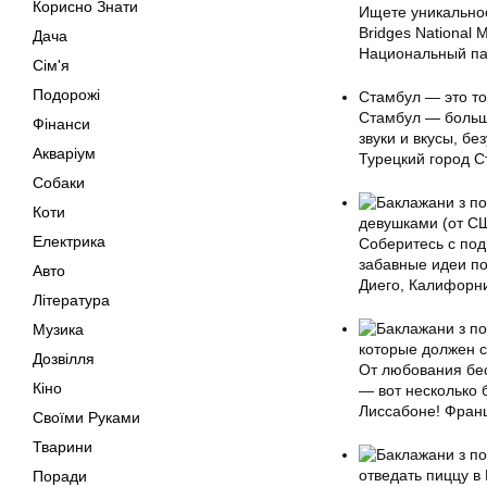
Корисно Знати
Ищете уникальное
Bridges National
Дача
Национальный па
Сім'я
Подорожі
Стамбул — это то
Стамбул — большо
Фінанси
звуки и вкусы, б
Акваріум
Турецкий город С
Собаки
Коти
девушками (от СШ
Електрика
Соберитесь с под
забавные идеи по
Авто
Диего, Калифорн
Література
Музика
которые должен с
Дозвілля
От любования бе
Кіно
— вот несколько 
Лиссабоне! Франц
Своїми Руками
Тварини
отведать пиццу в
Поради