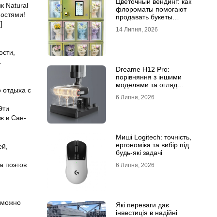
Цветочный вендинг: как
 Natural
флороматы помогают
ностями!
продавать букеты
]
круглосуточно
14 Липня, 2026
ости,
.
Dreame H12 Pro:
порівняння з іншими
моделями та огляд
о отдыха с
функцій
6 Липня, 2026
Эти
ж в Сан-
Миші Logitech: точність,
ергономіка та вибір під
ей,
будь-які задачі
а поэтов
6 Липня, 2026
е можно
Які переваги дає
інвестиція в надійні