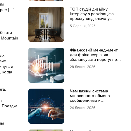
им
ТОП студій дизайну
орее
[…]
інтер’єру з реалізацією
проєкту «під ключ» у
Хмельницькому
5 Серпня, 2026
бя эти
 Mountain
Фінансовий менеджмент
для фрілансерів: як
мых
збалансувати нерегулярні
вие
доходи
хнуть и
28 Липня, 2026
, когда
га,
Чем важны система
мгновенного обмена
т
сообщениями и
предотвращение утечек
. Поездка
24 Липня, 2026
информации для бизнеса
вы