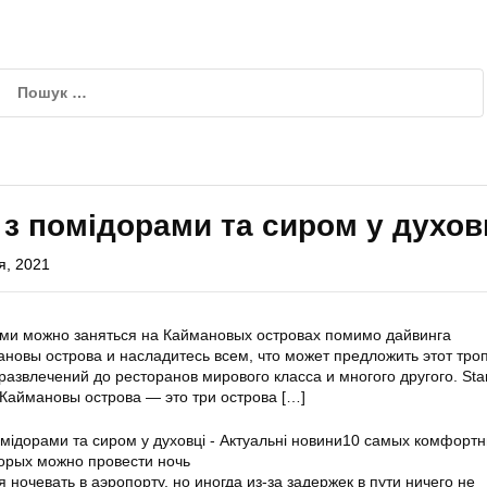
з помідорами та сиром у духов
я, 2021
ыми можно заняться на Каймановых островах помимо дайвинга
новы острова и насладитесь всем, что может предложить этот тро
азвлечений до ресторанов мирового класса и многого другого. Starf
Каймановы острова — это три острова
[…]
10 самых комфорт
торых можно провести ночь
 ночевать в аэропорту, но иногда из-за задержек в пути ничего не