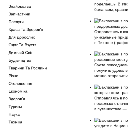
поделаешь. В эти
Знайомства
балансом, сравн
Запчастини
Послуги
придорожных дост
Краса Та Здоров'я
Отправляясь в ка
Для Дорослих
уникальные прид
в Пиктоне (граф
Одяг Та Взуття
Дитячий Світ
роскошных мест д
Будівництво
Суета повседневн
Тварини Та Рослини
получить удовольс
Різне
можно отправитьс
Оголошення
Економіка
которые стоит ра
Отправляясь в по
Здоров'я
несколько отличн
Туризм
в путешествие — 
Наука
Техніка
увидите в Нацио