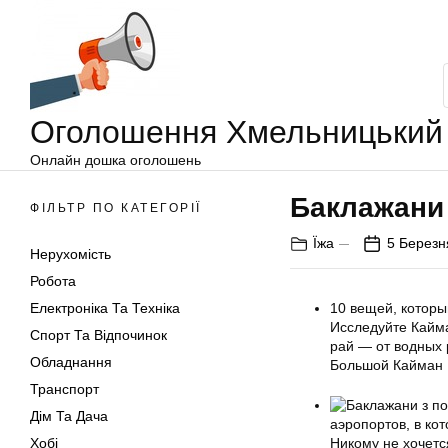
Оголошення
Перейти
Хмельницький
до
вмісту
Оголошення Хмельницький
Онлайн дошка оголошень
Баклажани 
ФІЛЬТР ПО КАТЕГОРІЇ
Їжа
5 Березн
Нерухомість
Робота
Електроніка Та Техніка
10 вещей, котор
Исследуйте Кайма
Спорт Та Відпочинок
рай — от водных р
Обладнання
Большой Кайман 
Транспорт
Дім Та Дача
аэропортов, в ко
Хобі
Никому не хочется