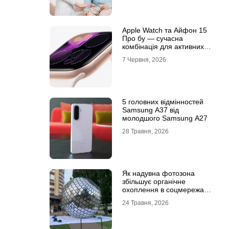
Apple Watch та Айфон 15
Про бу — сучасна
комбінація для активних
користувачів
7 Червня, 2026
5 головних відмінностей
Samsung A37 від
молодшого Samsung A27
28 Травня, 2026
Як надувна фотозона
збільшує органічне
охоплення в соцмережах:
механіка вірусного
24 Травня, 2026
контенту