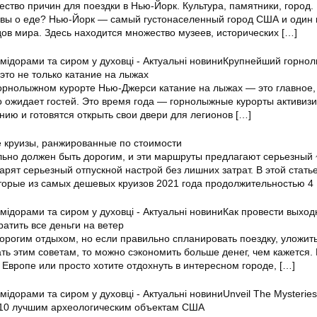
ство причин для поездки в Нью-Йорк. Культура, памятники, город.
 вы о еде? Нью-Йорк — самый густонаселенный город США и один 
ов мира. Здесь находится множество музеев, исторических
[…]
Крупнейший горно
это не только катание на лыжах
рнолыжном курорте Нью-Джерси катание на лыжах — это главное,
о ожидает гостей. Это время года — горнолыжные курорты активиз
нию и готовятся открыть свои двери для легионов
[…]
 круизы, ранжированные по стоимости
льно должен быть дорогим, и эти маршруты предлагают серьезный 
арят серьезный отпускной настрой без лишних затрат. В этой стать
торые из самых дешевых круизов 2021 года продолжительностью 4
Как провести выход
ратить все деньги на ветер
орогим отдыхом, но если правильно спланировать поездку, уложить
ть этим советам, то можно сэкономить больше денег, чем кажется.
 Европе или просто хотите отдохнуть в интересном городе,
[…]
Unveil The Mysteries
 10 лучшим археологическим объектам США