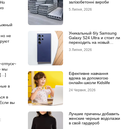
залізобетонні вироби
 Но
из
5 Липня, 2026
лыжный
Уникальный б/у Samsung
 но не
Galaxy S24 Ultra и стоит ли
ируют
переходить на новый
Samsung Galaxy S25 Ultra
3 Липня, 2026
~отпуск~
е мы
Ефективне навчання
[…]
вдома за допомогою
онлайн-школи Kidslife
ные в
24 Червня, 2026
ся в
 Если вы
Лучшие причины добавить
женские черные водолазки
:
в свой гардероб