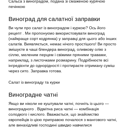
Сальса з виноградом, подана зі смаженою курячою
печінкою
Виноград для салатної заправки
Ви чули про салат із виноградом і куркою? Ось його
рецепт . Ми пропонуємо використовувати виноград
(найкраще сорт кодрянка) у заправці для цього або інших
салатів. Виявляється, немає нічого простішого! Ви просто
змішуєте в чаші блендера виноград, оливкову олію з
сіллю, меленим перцем і свіжими пряними травами,
наприклад, з листочками розмарину. Подрібнюєте всі
інгредієнти до однорідності і протираєте отриману суміш
через сито. Заправка готова.
Салат із винограду та курки
Виноградне чатні
Якщо ви ніколи не куштували чатні, почніть із цього —
виноградного . Відмітна риса чатні — комбінація
солодкого і кислого. Вважається, що знайомство
європейців із цією приправою почалося з мангового чатні,
але винахідливі господині швидко навчилися