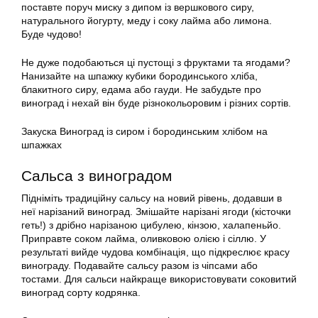
поставте поруч миску з дипом із вершкового сиру,
натурального йогурту, меду і соку лайма або лимона.
Буде чудово!
Не дуже подобаються ці пустощі з фруктами та ягодами?
Нанизайте на шпажку кубики бородинського хліба,
блакитного сиру, едама або гауди. Не забудьте про
виноград і нехай він буде різнокольоровим і різних сортів.
Закуска Виноград із сиром і бородинським хлібом на
шпажках
Сальса з виноградом
Підніміть традиційну сальсу на новий рівень, додавши в
неї нарізаний виноград. Змішайте нарізані ягоди (кісточки
геть!) з дрібно нарізаною цибулею, кінзою, халапеньйо.
Приправте соком лайма, оливковою олією і сіллю. У
результаті вийде чудова комбінація, що підкреслює красу
винограду. Подавайте сальсу разом із чіпсами або
тостами. Для сальси найкраще використовувати соковитий
виноград сорту кодрянка.