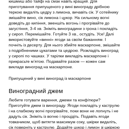
кишмиш або тайфі на смак навіть кращий. Для
приготування припущеного у вині винограду дрібною
теркою видаліть цедру з лимона, вичавіть сік. У сотейнику
змішайте вино, сік лимона і цукор. На сильному вогні
доведіть до кипіння, зменшіть вогонь і прогрівайте до
загустіння, 3-4 хв. Зніміть виноградини з грона і покладіть
у сироп. Перемішайте. Готуйте 3 хв., остудіть. Усе! Далі
використовуйте «винні» ягоди за своїм бажанням. І
почніть із десерту. Для нього збийте маскарпоне, змішайте
з подрібненими цукатами та цедрою. Розкладіть виноград
у сиропі по чашках. У тарілки викладіть маскарпоне і
прикрасьте м’ятою. Подавайте разом — кожен сам
викладе виноград на маскарпоне.
Припущений у вині виноград із маскарпоне
Виноградний джем
Любите готувати варення, джеми та конфітюри?
Приготуйте джем із винограду. Ягоди покладіть у каструлю
і на слабкому вогні прогрівайте, поки вони не лопнуть і не
дадуть сік. Зніміть із вогню і процідіть. Подавіть ягоди
товкачиком, щоб витягти максимум соку, шкірки видаліть,
сік поверніть у каструлю. Додайте цукор і лимон зі шкіркою