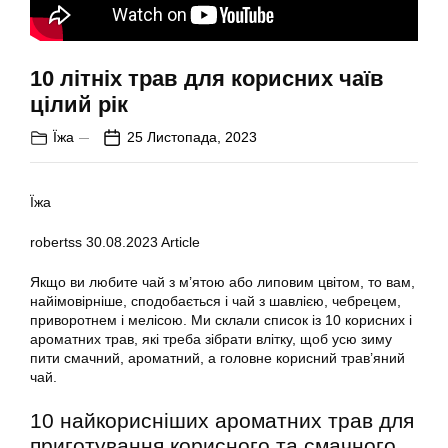
10 літніх трав для корисних чаїв
цілий рік
Їжа
25 Листопада, 2023
Їжа
robertss
30.08.2023
Article
Якщо ви любите чай з м’ятою або липовим цвітом, то вам,
найімовірніше, сподобається і чай з шавлією, чебрецем,
приворотнем і мелісою. Ми склали список із 10 корисних і
ароматних трав, які треба зібрати влітку, щоб усю зиму
пити смачний, ароматний, а головне корисний трав’яний
чай.
10 найкорисніших ароматних трав для
приготування корисного та смачного