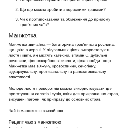
Що ще можна зробити з корисними травами?
Чи є протипоказання та обмеження до прийому
трав’яних чаїв?
Манжетка
Манжетка звичайна — багаторічна трав’яниста рослина,
що цвіте в червні. У лікувальних цілях використовують
листя і квіти, які містять катехіни, вітамін C, дубильні
речовини, фенолкарбонові кислоти, флавоноїди тощо.
Манжетка має в’яжучу, кровоспинну, сечогінну,
відхаркувальну, протизапальну та ранозагоювальну
властивості.
Молоде листя приворотнів можна використовувати для
приготування салатів і супів, квіти для прикрашання страв,
висушені пагони, як приправу до основних страв.
Чай із манжеткою звичайною
Рецепт чаю з манжеткою