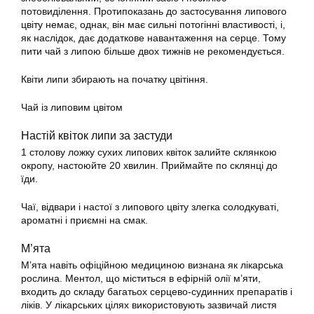
потовиділення. Протипоказань до застосування липового
цвіту немає, однак, він має сильні потогінні властивості, і,
як наслідок, дає додаткове навантаження на серце. Тому
пити чай з липою більше двох тижнів не рекомендується.
Квіти липи збирають на початку цвітіння.
Чай із липовим цвітом
Настій квіток липи за застуди
1 столову ложку сухих липових квіток залийте склянкою
окропу, настоюйте 20 хвилин. Приймайте по склянці до
їди.
Чаї, відвари і настої з липового цвіту злегка солодкуваті,
ароматні і приємні на смак.
М’ята
М’ята навіть офіційною медициною визнана як лікарська
рослина. Ментол, що міститься в ефірній олії м’яти,
входить до складу багатьох серцево-судинних препаратів і
ліків. У лікарських цілях використовують зазвичай листя