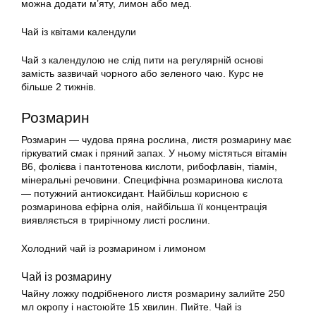
можна додати м’яту, лимон або мед.
Чай із квітами календули
Чай з календулою не слід пити на регулярній основі
замість зазвичай чорного або зеленого чаю. Курс не
більше 2 тижнів.
Розмарин
Розмарин — чудова пряна рослина, листя розмарину має
гіркуватий смак і пряний запах. У ньому містяться вітамін
В6, фолієва і пантотенова кислоти, рибофлавін, тіамін,
мінеральні речовини. Специфічна розмаринова кислота
— потужний антиоксидант. Найбільш корисною є
розмаринова ефірна олія, найбільша її концентрація
виявляється в трирічному листі рослини.
Холодний чай із розмарином і лимоном
Чай із розмарину
Чайну ложку подрібненого листя розмарину залийте 250
мл окропу і настоюйте 15 хвилин. Пийте. Чай із