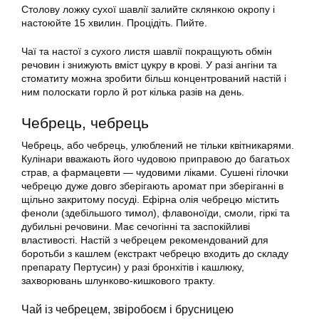
Столову ложку сухої шавлії залийте склянкою окропу і
настоюйте 15 хвилин. Процідіть. Пийте.
Чаї та настої з сухого листя шавлії покращують обмін
речовин і знижують вміст цукру в крові. У разі ангіни та
стоматиту можна зробити більш концентрований настій і
ним полоскати горло й рот кілька разів на день.
Чебрець, чебрець
Чебрець, або чебрець, улюблений не тільки квітникарями.
Кулінари вважають його чудовою приправою до багатьох
страв, а фармацевти — чудовими ліками. Сушені гілочки
чебрецю дуже довго зберігають аромат при зберіганні в
щільно закритому посуді. Ефірна олія чебрецю містить
феноли (здебільшого тимол), флавоноїди, смоли, гіркі та
дубильні речовини. Має сечогінні та заспокійливі
властивості. Настій з чебрецем рекомендований для
боротьби з кашлем (екстракт чебрецю входить до складу
препарату Пертусин) у разі бронхітів і кашлюку,
захворювань шлунково-кишкового тракту.
Чай із чебрецем, звіробоєм і брусницею