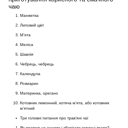
чаю
Манжетка
Липовий цвіт
М’ята
Меліса
Шавлія
Чебрець, чебрець
Календула
Розмарин
Материнка, орегано
Котовник лимонний, котяча м’ята, або котовник
м’ятний
Три головні питання про трав’яні чаї
Як правильно сушити і зберігати корисні трави?