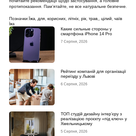
почитайте рекомендації щодо застосування, а головне
протипоказання. Пам’ятайте, не все натуральне безпечне.
Позначки:
Їжа
,
для
,
корисних
,
літніх
,
рік
,
трав,
,
цілий
,
чаїв
Їжа
Какие сильные стороны у
смартфона iPhone 14 Pro
7 Серпня, 2026
Рейтинг компаній для організації
переїзду у Львові
6 Серпня, 2026
ТОП студій дизайну інтер’єру з
реалізацією проєкту «під ключ» у
Хмельницькому
5 Серпня, 2026