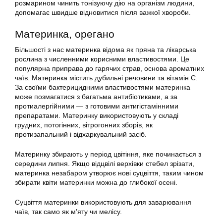
розмарином чинить тонізуючу дію на організм людини,
допомагає швидше відновитися після важкої хвороби.
Материнка, орегано
Більшості з нас материнка відома як пряна та лікарська
рослина з численними корисними властивостями. Це
популярна приправа до гарячих страв, основа ароматних
чаїв. Материнка містить дубильні речовини та вітамін С.
За своїми бактерицидними властивостями материнка
може позмагатися з багатьма антибіотиками, а за
протиалергійними — з готовими антигістамінними
препаратами. Материнку використовують у складі
грудних, потогінних, вітрогонних зборів, як
протизапальний і відхаркувальний засіб.
Материнку збирають у період цвітіння, яке починається з
середини липня. Якщо відцвілі верхівки стебел зрізати,
материнка незабаром утворює нові суцвіття, таким чином
збирати квіти материнки можна до глибокої осені.
Суцвіття материнки використовують для заварювання
чаїв, так само як м’яту чи мелісу.