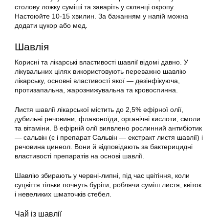
столову ложку суміші та заваріть у склянці окропу.
Настоюйте 10-15 хвилин. За бажанням у напій можна
додати цукор або мед.
Шавлія
Корисні та лікарські властивості шавлії відомі давно. У
лікувальних цілях використовують переважно шавлію
лікарську, основні властивості якої — дезінфікуюча,
протизапальна, жарознижувальна та кровоспинна.
Листя шавлії лікарської містить до 2,5% ефірної олії,
дубильні речовини, флавоноїди, органічні кислоти, смоли
та вітаміни. В ефірній олії виявлено рослинний антибіотик
— сальвін (є і препарат Сальвін — екстракт листя шавлії) і
речовина цинеол. Вони й відповідають за бактерицидні
властивості препаратів на основі шавлії.
Шавлію збирають у червні-липні, під час цвітіння, коли
суцвіття тільки почнуть буріти, роблячи суміш листя, квіток
і невеликих шматочків стебел.
Чай із шавлії