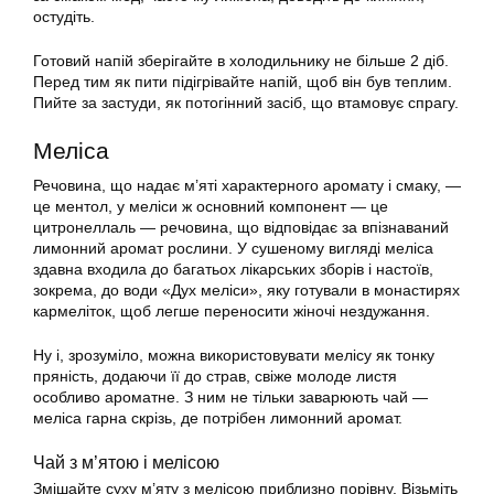
остудіть.
Готовий напій зберігайте в холодильнику не більше 2 діб.
Перед тим як пити підігрівайте напій, щоб він був теплим.
Пийте за застуди, як потогінний засіб, що втамовує спрагу.
Меліса
Речовина, що надає м’яті характерного аромату і смаку, —
це ментол, у меліси ж основний компонент — це
цитронеллаль — речовина, що відповідає за впізнаваний
лимонний аромат рослини. У сушеному вигляді меліса
здавна входила до багатьох лікарських зборів і настоїв,
зокрема, до води «Дух меліси», яку готували в монастирях
кармеліток, щоб легше переносити жіночі нездужання.
Ну і, зрозуміло, можна використовувати мелісу як тонку
пряність, додаючи її до страв, свіже молоде листя
особливо ароматне. З ним не тільки заварюють чай —
меліса гарна скрізь, де потрібен лимонний аромат.
Чай з м’ятою і мелісою
Змішайте суху м’яту з мелісою приблизно порівну. Візьміть