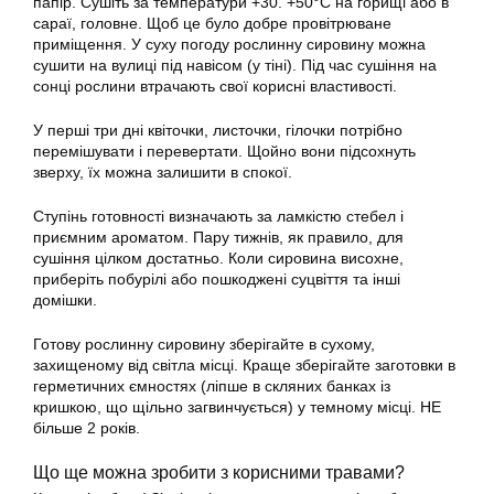
папір. Сушіть за температури +30. +50°С на горищі або в
сараї, головне. Щоб це було добре провітрюване
приміщення. У суху погоду рослинну сировину можна
сушити на вулиці під навісом (у тіні). Під час сушіння на
сонці рослини втрачають свої корисні властивості.
У перші три дні квіточки, листочки, гілочки потрібно
перемішувати і перевертати. Щойно вони підсохнуть
зверху, їх можна залишити в спокої.
Ступінь готовності визначають за ламкістю стебел і
приємним ароматом. Пару тижнів, як правило, для
сушіння цілком достатньо. Коли сировина висохне,
приберіть побурілі або пошкоджені суцвіття та інші
домішки.
Готову рослинну сировину зберігайте в сухому,
захищеному від світла місці. Краще зберігайте заготовки в
герметичних ємностях (ліпше в скляних банках із
кришкою, що щільно загвинчується) у темному місці. НЕ
більше 2 років.
Що ще можна зробити з корисними травами?