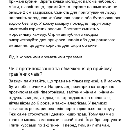
Крижані кубики! Зірвіть кілька молодих пагонів чебрецю,
м’яти, шавлії тощо, промийте та наріжте на шматочки не
більше 2 см завдовжки. Ємність для приготування льоду
наповніть холодною кип’яченою водою або бутильованою
водою без газу. У кожну комірку покладіть пару-трійку
шматочків корисних рослин. Поставте ємність у
морозильну камеру. Отримані кубики з льодом
використовуйте для прикраси напоїв або для ранкового
вмивання, це дуже корисно для шкіри обличчя.
Лід із корисними ароматними травами
Чи є протипоказання та обмеження до прийому
трав’яних чаїв?
Завжди пам’ятайте, що трави не тільки корисні, а й можуть
бути небезпечними. Наприклад, розмарин категорично
протипоказаний гіпертонікам, вагітним жінкам і жінкам-
годувальницям, людям, які страждають на епілепсію,
дітям віком до 6 років, а також алергікам. У великих
кількостях розмаринова олія перетворюється на отруту.
Теж саме стосується і деяких інших трав. Тому чаями з
трав не можна замінювати звичайні чаї. Їх добре чергувати
і пити курсами по 1-2 тижні. І перед тим, як пити чай,