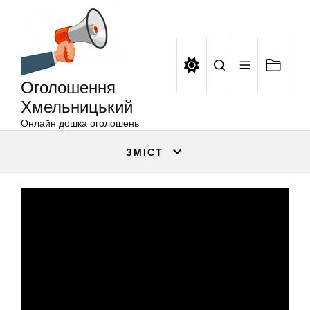
Оголошення
Перейти
Хмельницький
до
вмісту
Оголошення
Хмельницький
Онлайн дошка оголошень
ЗМІСТ