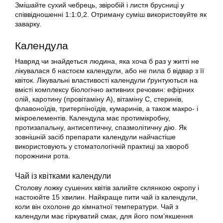
Змішайте сухий чебрець, звіробій і листя брусниці у
співвідношенні 1:1:0,2. Отриману суміш використовуйте як
заварку.
Календула
Навряд чи знайдеться людина, яка хоча б раз у житті не
лікувалася б настоєм календули, або не пила б відвар з її
квіток. Лікувальні властивості календули ґрунтуються на
вмісті комплексу біологічно активних речовин: ефірних
олій, каротину (провітаміну А), вітаміну С, стеринів,
флавоноїдів, тритерпіноїдів, кумаринів, а також макро- і
мікроелементів. Календула має протимікробну,
протизапальну, антисептичну, спазмолітичну дію. Як
зовнішній засіб препарати календули найчастіше
використовують у стоматологічній практиці за хвороб
порожнини рота.
Чай із квітками календули
Столову ложку сушених квітів залийте склянкою окропу і
настоюйте 15 хвилин. Найкраще пити чай із календули,
коли він охолоне до кімнатної температури. Чай з
календули має гіркуватий смак, для його пом’якшення