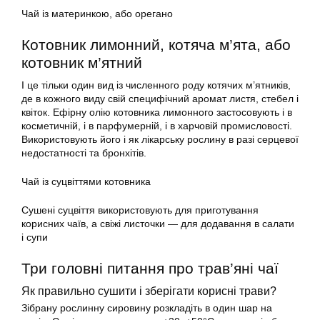
Чай із материнкою, або орегано
Котовник лимонний, котяча м’ята, або
котовник м’ятний
І це тільки один вид із численного роду котячих м’ятників,
де в кожного виду свій специфічний аромат листя, стебел і
квіток. Ефірну олію котовника лимонного застосовують і в
косметичній, і в парфумерній, і в харчовій промисловості.
Використовують його і як лікарську рослину в разі серцевої
недостатності та бронхітів.
Чай із суцвіттями котовника
Сушені суцвіття використовують для приготування
корисних чаїв, а свіжі листочки — для додавання в салати
і супи
Три головні питання про трав’яні чаї
Як правильно сушити і зберігати корисні трави?
Зібрану рослинну сировину розкладіть в один шар на