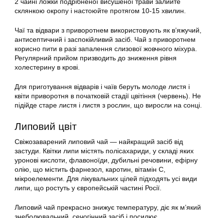
2 чайні ложки подрібненої висушеної трави залийте
склянкою окропу і настоюйте протягом 10-15 хвилин.
Чаї та відвари з приворотнем використовують як в’яжучий,
антисептичний і заспокійливий засіб. Чай з приворотнем
корисно пити в разі запалення слизової жовчного міхура.
Регулярний прийом призводить до зниження рівня
холестерину в крові.
Для приготування відварів і чаїв беруть молоде листя і
квіти приворотня в початковій стадії цвітіння (червень). Не
підійде старе листя і листя з рослин, що виросли на сонці.
Липовий цвіт
Свіжозаварений липовий чай — найкращий засіб від
застуди. Квітки липи містять полісахариди, у складі яких
уронові кислоти, флавоноїди, дубильні речовини, ефірну
олію, що містить фарнезол, каротин, вітамін С,
мікроелементи. Для лікувальних цілей підходять усі види
липи, що ростуть у європейській частині Росії.
Липовий чай прекрасно знижує температуру, діє як м’який
знеболювальний, сечогінний засіб і посилює