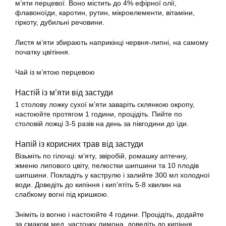
м’яти перцевої. Воно містить до 4% ефірної олії,
флавоноїди, каротин, рутин, мікроелементи, вітаміни,
гіркоту, дубильні речовини.
Листя м’яти збирають наприкінці червня-липні, на самому
початку цвітіння.
Чай із м’ятою перцевою
Настій із м’яти від застуди
1 столову ложку сухої м’яти заваріть склянкою окропу,
настоюйте протягом 1 години, процідіть. Пийте по
столовій ложці 3-5 разів на день за півгодини до їди.
Напій із корисних трав від застуди
Візьміть по гілочці: м’яту, звіробій, ромашку аптечну,
жменю липового цвіту, пелюстки шипшини та 10 плодів
шипшини. Покладіть у каструлю і залийте 300 мл холодної
води. Доведіть до кипіння і кип’ятіть 5-8 хвилин на
слабкому вогні під кришкою.
Зніміть із вогню і настоюйте 4 години. Процідіть, додайте
за смаком мед, часточку лимона, доведіть до кипіння,