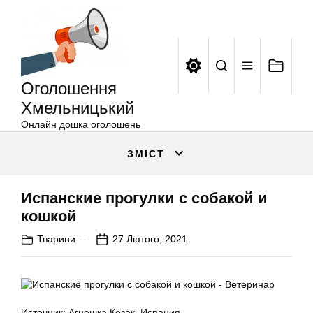
Оголошення
Перейти
Хмельницький
до
вмісту
Оголошення
Хмельницький
Онлайн дошка оголошень
ЗМІСТ
Испанские прогулки с собакой и
кошкой
Тварини
27 Лютого, 2021
Источник: Агнешка Козак, Испания