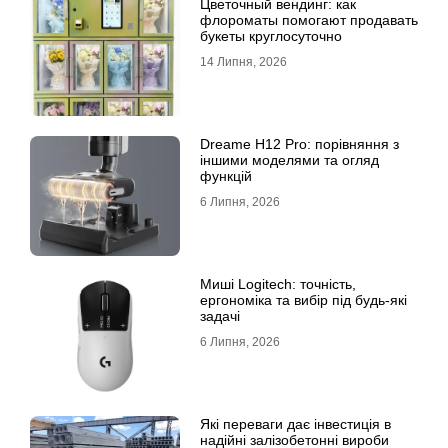
Цветочный вендинг: как
флороматы помогают продавать
букеты круглосуточно
14 Липня, 2026
Dreame H12 Pro: порівняння з
іншими моделями та огляд
функцій
6 Липня, 2026
Миші Logitech: точність,
ергономіка та вибір під будь-які
задачі
6 Липня, 2026
Які переваги дає інвестиція в
надійні залізобетонні вироби