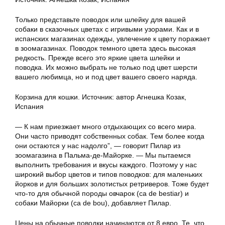
Только представьте поводок или шлейку для вашей
собаки в сказочных цветах с игривыми узорами. Как и в
испанских магазинах одежды, увлечение к цвету поражает
в зоомагазинах. Поводок темного цвета здесь высокая
редкость. Прежде всего это яркие цвета шлейки и
поводка. Их можно выбрать не только под цвет шерсти
вашего любимца, но и под цвет вашего своего наряда.
Корзина для кошки. Источник: автор Агнешка Козак,
Испания
— К нам приезжает много отдыхающих со всего мира.
Они часто приводят собственных собак. Тем более когда
они остаются у нас надолго”, — говорит Пилар из
зоомагазина в Пальма-де-Майорке. — Мы пытаемся
выполнить требования и вкусы каждого. Поэтому у нас
широкий выбор цветов и типов поводков: для маленьких
йорков и для больших золотистых ретриверов. Тоже будет
что-то для обычной породы овчарок (ca de bestiar) и
собаки Майорки (ca de bou), добавляет Пилар.
Цены на обычные поводки начинаются от 8 евро. Те, что