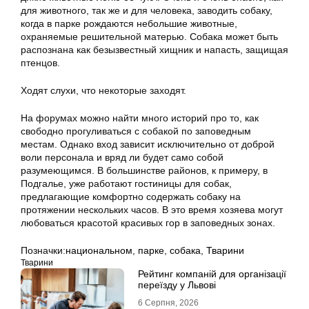
для животного, так же и для человека, заводить собаку,
когда в парке рождаются небольшие животные,
охраняемые решительной матерью. Собака может быть
распознана как безызвестный хищник и напасть, защищая
птенцов.
Ходят слухи, что некоторые заходят.
На форумах можно найти много историй про то, как
свободно прогуливаться с собакой по заповедным
местам. Однако вход зависит исключительно от доброй
воли персонала и вряд ли будет само собой
разумеющимся. В большинстве районов, к примеру, в
Подгалье, уже работают гостиницы для собак,
предлагающие комфортно содержать собаку на
протяжении нескольких часов. В это время хозяева могут
любоваться красотой красивых гор в заповедных зонах.
Позначки:
национальном
,
парке
,
собака
,
Тварини
Тварини
Рейтинг компаній для організації
переїзду у Львові
6 Серпня, 2026