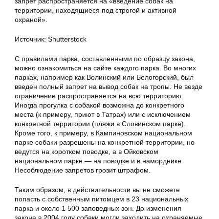
запрет распространяется на «введение собак на
территории, находящиеся под строгой и активной
охраной».
Источник: Shutterstock
С правилами парка, составленными по образцу закона,
можно ознакомиться на сайте каждого парка. Во многих
парках, например как Волинский или Белогорский, был
введен полный запрет на вывод собак на тропы. Не везде
ограничение распространяется на всю территорию.
Иногда прогулка с собакой возможна до конкретного
места (к примеру, приют в Татрах) или с исключением
конкретной территории (пляжи в Словинском парке).
Кроме того, к примеру, в Кампиновском национальном
парке собаки разрешены на конкретной территории, но
ведутся на коротком поводке, а в Ойковском
национальном парке — на поводке и в наморднике.
Несоблюдение запретов грозит штрафом.
Таким образом, в действительности вы не сможете
попасть с собственным питомцем в 23 национальных
парка и около 1 500 заповедных зон. До изменения
закона в 2004 году собаки могли заходить на охраняемые