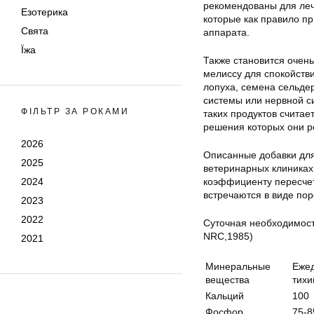
рекомендованы для леч
Езотерика
которые как правило п
Свята
аппарата.
Їжа
Также становится очен
мелиссу для спокойств
лопуха, семена сельде
системы или нервной с
ФІЛЬТР ЗА РОКАМИ
таких продуктов считае
решения которых они р
2026
Описанные добавки для
2025
ветеринарных клиниках
2024
коэффициенту пересчет
встречаются в виде пор
2023
2022
Суточная необходимость
NRC,1985)
2021
Минеральные
Ежед
вещества
тихи
Кальций
100
Фосфор
75-8