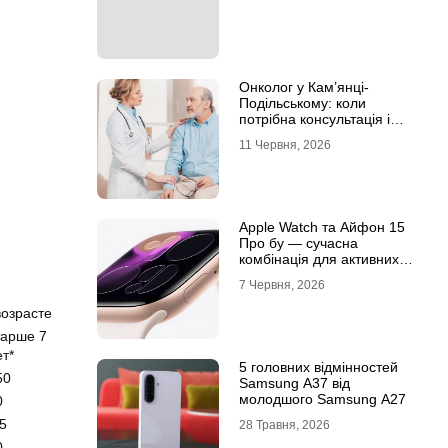
Онколог у Кам’янці-
Подільському: коли
потрібна консультація і
чому не варто відкладати
11 Червня, 2026
обстеження?
Apple Watch та Айфон 15
Про бу — сучасна
комбінація для активних
користувачів
7 Червня, 2026
возрасте
тарше 7
ет*
5 головних відмінностей
50
Samsung A37 від
молодшого Samsung A27
0
,5
28 Травня, 2026
0