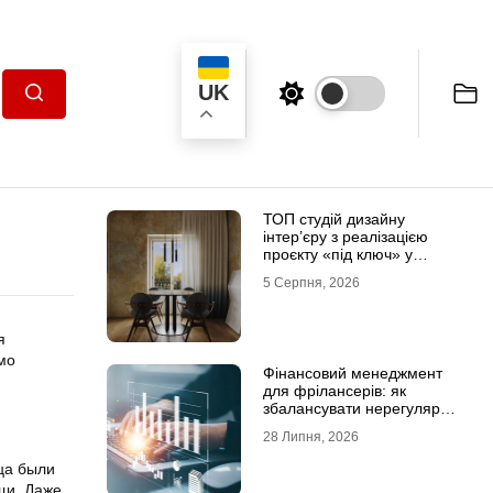
UK
Пошук
ТОП студій дизайну
інтер’єру з реалізацією
проєкту «під ключ» у
Хмельницькому
5 Серпня, 2026
я
мо
Фінансовий менеджмент
для фрілансерів: як
збалансувати нерегулярні
доходи
28 Липня, 2026
ца были
щи. Даже