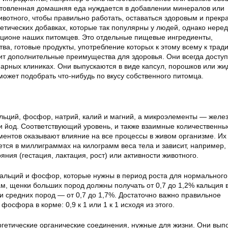
товленная домашняя еда нуждается в добавлении минералов или
ивотного, чтобы правильно работать, оставаться здоровым и прекр
етических добавках, которые так популярны у людей, однако неред
рационе наших питомцев. Это отдельные пищевые ингредиенты,
ва, готовые продукты, употребление которых к этому всему к тра
ит дополнительные преимущества для здоровья. Они всегда доступ
арных клиниках. Они выпускаются в виде капсул, порошков или жи
ожет подобрать что-нибудь по вкусу собственного питомца.
ьций, фосфор, натрий, калий и магний, а микроэлементы — железо
 и йод. Соответствующий уровень, и также взаимные количественны
ментов оказывают влияние на все процессы в живом организме. Их
тся в миллиграммах на килограмм веса тела и зависит, например, 
яния (гестация, лактация, рост) или активности животного.
альций и фосфор, которые нужны в период роста для нормального
м, щенки больших пород должны получать от 0,7 до 1,2% кальция 
и средних пород — от 0,7 до 1,7%. Достаточно важно правильное
осфора в корме: 0,9 к 1 или 1 к 1 исходя из этого.
гетические органические соединения, нужные для жизни. Они вып