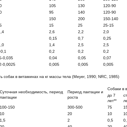
0
105
130
120-90
0
95
140
120-90
150
200
150-140
5
15
25
25-15
1,4
2,6
2,2
2,0
0,15
0,7
0,25
1,0
1,4
2,5
2,5
-0,1
0,2
0,2
0,2
5-0,035
0,04
0,05
0,07
2-0,0025
0,005
0,005
0,005
 собак в витаминах на кг массы тела (Meyer, 1990; NRC, 1985)
Собаки в 
Суточная необходимость, период
Период лактации и
до 7
с
лактации
роста
лет**
л
100-150
300-500
75
1
10
20
10
1
1,5
2
0,5
0
20
40
20
4