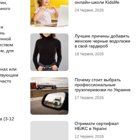
онлайн-школи Kidslife
тин,
чного
24 Червня, 2026
 и
ень
Лучшие причины добавить
унной
женские черные водолазки
еством
в свой гардероб
ем, для
18 Червня, 2026
инах или
тствующем
Почему стоит выбрать
часто
профессиональные
грузоперевозки по Украине
17 Червня, 2026
а (3-12
Отримати сертифікат
НБЖС в Україні
12 Червня, 2026