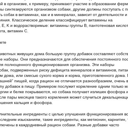
й в организме, к примеру, принимают участие в образовании ферм
ы синтезируются организмом собаки, другие должны поступать с 
 собак в витаминах, как и в минералах, зависит от деятельности и
ояния. Классическое деление классифицирует витамины на
 E, K и водорастворимые: витамины группы B, пантотеновая кислот
та, витамин C.
ете
животных живущих дома большую группу добавок составляют собст
 наборы. Они предназначаются для обеспечения постоянного по
ля полноценного функционирования организма. Эти наборы
обак, подверженных риску дефицита минералов и витаминов, пит
м дома, или смесью сухого корма и корма, приготовленного дома.
ашней” пищей, когда рацион не отличается разнообразием, очень 
пу добавок в пищу. Примером послужит кормление одним только м
ергии и белке покрываются, но собака получает излишек фосфора 
осле пары месяцев такого кормления может случиться декальцинац
ошения кальция и фосфора.
лнительные ингредиенты с целью улучшения функционирования вс
следним изысканиям, такие ингредиенты, как метионин, карнитин, 
ключены в каждодневный рацион собаки. Разные добавки часто