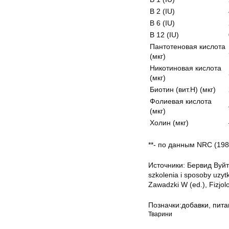
B 2 (IU)
B 6 (IU)
B 12 (IU)
Пантотеновая кислота
(мкг)
Никотиновая кислота
(мкг)
Биотин (вит.Н) (мкг)
Фолиевая кислота
(мкг)
Холин (мкг)
**- по данным NRC (198
Источники: Бервид Вуйто
szkolenia i sposoby uzy
Zawadzki W (ed.), Fizjol
Позначки:
добавки
,
пита
Тварини