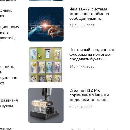
Чем важны система
асным,
мгновенного обмена
ко
сообщениями и
предотвращение утечек
24 Липня, 2026
диционному
информации для бизнеса
ны в
дкостей,
Цветочный вендинг: как
флороматы помогают
продавать букеты
круглосуточно
, цинк,
14 Липня, 2026
е
 суточная
от
Dreame H12 Pro:
порівняння з іншими
моделями та огляд
 развития
функцій
в сухом
6 Липня, 2026
олняют