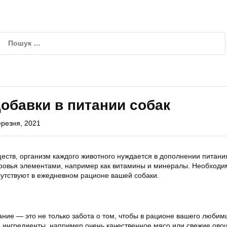
обавки в питании собак
ерезня, 2021
еств, организм каждого животного нуждается в дополнении питани
ровья элементами, например как витамины и минералы. Необходи
сутствуют в ежедневном рационе вашей собаки.
ние — это не только забота о том, чтобы в рационе вашего любим
 ингредиенты, например очень качественное мясо или свежие ово