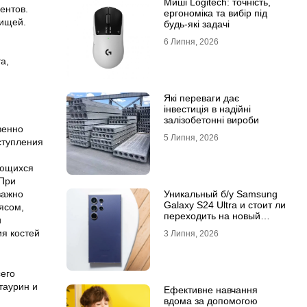
Миші Logitech: точність,
ентов.
ергономіка та вибір під
пищей.
будь-які задачі
6 Липня, 2026
а,
Які переваги дає
інвестиція в надійні
залізобетонні вироби
венно
5 Липня, 2026
ступления
ающихся
 При
важно
Уникальный б/у Samsung
Galaxy S24 Ultra и стоит ли
ясом,
переходить на новый
и
Samsung Galaxy S25 Ultra
ия костей
3 Липня, 2026
его
таурин и
Ефективне навчання
вдома за допомогою