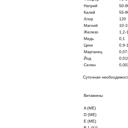
Натрий
50-8
Калий
55-8
Хлор
120
Магний
10-1
Железо
1,2-
Медь
0,1
Цинк
0,9-
Марганец
0,07
Йод
0,01
Селен
0,00
Суточная необходимость
Витамины
A (МЕ)
D (МЕ)
E (МЕ)
B 1 (IU)