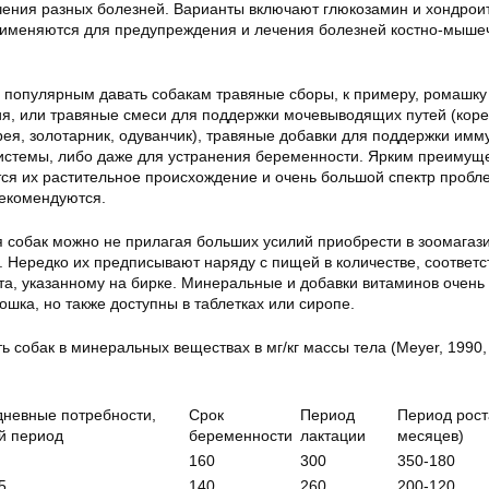
ения разных болезней. Варианты включают глюкозамин и хондрои
рименяются для предупреждения и лечения болезней костно-мыше
ь популярным давать собакам травяные сборы, к примеру, ромашку
ия, или травяные смеси для поддержки мочевыводящих путей (кор
рея, золотарник, одуванчик), травяные добавки для поддержки имм
истемы, либо даже для устранения беременности. Ярким преимущ
тся их растительное происхождение и очень большой спектр пробл
екомендуются.
 собак можно не прилагая больших усилий приобрести в зоомагаз
. Нередко их предписывают наряду с пищей в количестве, соотве
а, указанному на бирке. Минеральные и добавки витаминов очень 
ошка, но также доступны в таблетках или сиропе.
 собак в минеральных веществах в мг/кг массы тела (Meyer, 1990,
невные потребности,
Срок
Период
Период рост
й период
беременности
лактации
месяцев)
160
300
350-180
5
140
260
200-120