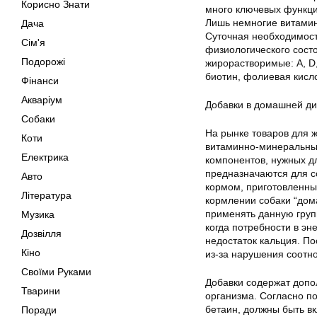
Корисно Знати
много ключевых функци
Лишь немногие витамин
Дача
Суточная необходимость
Сім'я
физиологического сост
Подорожі
жирорастворимые: A, D,
биотин, фолиевая кисло
Фінанси
Акваріум
Добавки в домашней ди
Собаки
На рынке товаров для 
Коти
витаминно-минеральные
Електрика
компонентов, нужных д
предназначаются для с
Авто
кормом, приготовленны
Література
кормлении собаки “дом
применять данную груп
Музика
когда потребности в эн
Дозвілля
недостаток кальция. П
Кіно
из-за нарушения соотн
Своїми Руками
Добавки содержат допо
Тварини
организма. Согласно по
бетаин, должны быть в
Поради