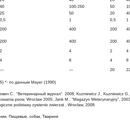
40
100-250
50
1
25
50
20
4
0,5
1
0,5
1
200
400
200
4
200
400
200
4
2
4
2
4
4
8
4
8
—
—
20
2
5) *- по данным Mayer (1990)
вич С.: “Ветеринарный журнал”. 2008; Kuzniewicz J., Kuzniewicz G.
tkowania psow, Wroclaw 2005; Jank M., “Magazyn Weterynaryjny”, 2003
ogiczne podstawy zywienie zwierzat , Wroclaw, 2008.
нии
,
Пищевые
,
собак
,
Тварини