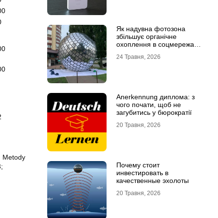
00
0
Як надувна фотозона
збільшує органічне
охоплення в соцмережах:
00
механіка вірусного
24 Травня, 2026
контенту
00
Anerkennung диплома: з
чого почати, щоб не
загубитись у бюрократії
2
20 Травня, 2026
, Metody
Почему стоит
;
инвестировать в
качественные эхолоты
20 Травня, 2026