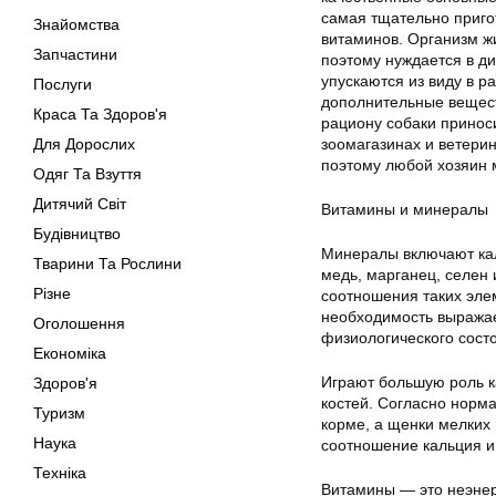
самая тщательно приго
Знайомства
витаминов. Организм ж
Запчастини
поэтому нуждается в ди
упускаются из виду в 
Послуги
дополнительные вещест
Краса Та Здоров'я
рациону собаки принос
Для Дорослих
зоомагазинах и ветерин
поэтому любой хозяин м
Одяг Та Взуття
Дитячий Світ
Витамины и минералы
Будівництво
Минералы включают кал
Тварини Та Рослини
медь, марганец, селен
Різне
соотношения таких эле
необходимость выражае
Оголошення
физиологического состо
Економіка
Играют большую роль к
Здоров'я
костей. Согласно норма
Туризм
корме, а щенки мелких 
Наука
соотношение кальция и ф
Техніка
Витамины — это неэнер