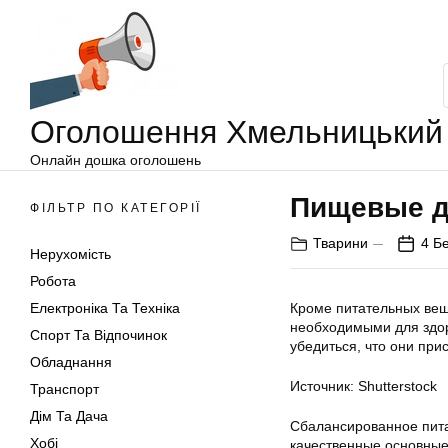
Оголошення
Перейти
Хмельницький
до
вмісту
Оголошення Хмельницький
Онлайн дошка оголошень
Пищевые д
ФІЛЬТР ПО КАТЕГОРІЇ
Тварини
4 Б
Нерухомість
Робота
Електроніка Та Техніка
Кроме питательных вещ
необходимыми для здо
Спорт Та Відпочинок
убедиться, что они при
Обладнання
Источник: Shutterstock
Транспорт
Дім Та Дача
Сбалансированное пита
Хобі
качественные основные