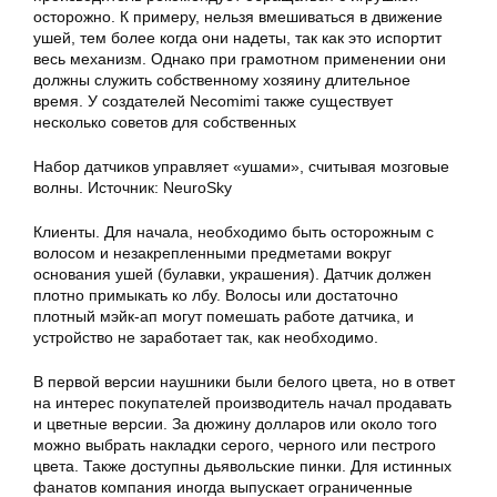
осторожно. К примеру, нельзя вмешиваться в движение
ушей, тем более когда они надеты, так как это испортит
весь механизм. Однако при грамотном применении они
должны служить собственному хозяину длительное
время. У создателей Necomimi также существует
несколько советов для собственных
Набор датчиков управляет «ушами», считывая мозговые
волны. Источник: NeuroSky
Клиенты. Для начала, необходимо быть осторожным с
волосом и незакрепленными предметами вокруг
основания ушей (булавки, украшения). Датчик должен
плотно примыкать ко лбу. Волосы или достаточно
плотный мэйк-ап могут помешать работе датчика, и
устройство не заработает так, как необходимо.
В первой версии наушники были белого цвета, но в ответ
на интерес покупателей производитель начал продавать
и цветные версии. За дюжину долларов или около того
можно выбрать накладки серого, черного или пестрого
цвета. Также доступны дьявольские пинки. Для истинных
фанатов компания иногда выпускает ограниченные