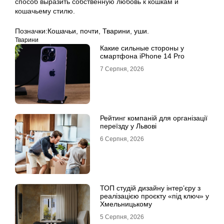
способ выразить собственную любовь к кошкам и
кошачьему стилю.
Позначки:
Кошачьи
,
почти
,
Тварини
,
уши.
Тварини
Какие сильные стороны у
смартфона iPhone 14 Pro
7 Серпня, 2026
Рейтинг компаній для організації
переїзду у Львові
6 Серпня, 2026
ТОП студій дизайну інтер’єру з
реалізацією проєкту «під ключ» у
Хмельницькому
5 Серпня, 2026