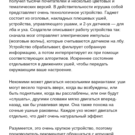
получил тысячи почитателей и несколько цветовых и
тематических версий. В действительности игрушка собой
представляет очень технологичное устройство. Гаджет
состоит из оголовья, накладных плюшевых ушей,
устройства, управляющего ушами, и 2-ух датчиков — для
лба и уха. Создатели описывают работу устройства так:
сначала мозг отправляет электрические импульсы
(мозговые волны), которые считываются датчиком на лбу.
Устройство обрабатывает, фильтрует собранную
информацию, а потом интерпретирует их при помощи
соответствующих алгоритмов. Искреннее состояние
отделывается в движениях ушей, чтобы передать
окружающим ваше настроение.
Некомими может двигаться несколькими вариантами: уши
могут весело торчать вверх, когда вы возбуждены, или
быть поднятыми, когда вы расслаблены, или они будут
«слушать», другими словами мягко двигаться вперед-
назад, как бы улавливая звуки. Она также похожа на
сочные ушные раковины. Каждое ухо может двигаться
отдельно, что даёт очень натуральный эффект.
Разумеется, это очень хрупкое устройство, поэтому
производитель рекомендует обращаться с игрушкой