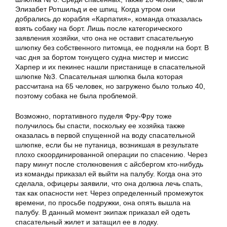
Элизабет Ротшильд и ее шпиц. Когда утром они
добрались до корабля «Карпатия», команда отказалась
взять собаку на борт. Лишь после категорического
заявления хозяйки, что она не оставит спасательную
шлюпку без собственного питомца, ее подняли на борт. В
час дня за бортом тонущего судна мистер и миссис
Харпер и их пекинес нашли пристанище в спасательной
шлюпке №3. Спасательная шлюпка была которая
рассчитана на 65 человек, но загружено было только 40,
поэтому собака не была проблемой.
Возможно, портативного пуделя Фру-Фру тоже
получилось бы спасти, поскольку ее хозяйка также
оказалась в первой спущенной на воду спасательной
шлюпке, если бы не путаница, возникшая в результате
плохо скоординированной операции по спасению. Через
пару минут после столкновения с айсбергом кто-нибудь
из команды приказал ей выйти на палубу. Когда она это
сделала, офицеры заявили, что она должна лечь спать,
так как опасности нет. Через определенный промежуток
времени, по просьбе подружки, она опять вышла на
палубу. В данный момент экипаж приказал ей одеть
спасательный жилет и затащил ее в лодку.