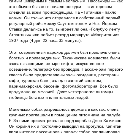
самым шикарным и самым неопасным. Пассажиры — как
это обычно бывает в начале поездки — с интересом
следили за всем происходящим. На «Титанике» пахло
новым. Он только что отправился в собственный первый
регулярный рейс между Саутгемптоном и Нью-Йорком.
Ставки делались на то, выиграет ли она «Голубую ленту
Атлантики» или побьет рекорд маршрута «Мавритании»
1907 года (4 дня 22 часа 33 минуты).
Этот современный пароход должен был привлечь очень
богатых и привередливых. Технические новшества были
захватывающими: четыре лифта, искусственное
освещение, телеграф без проводов. Пассажирам первого
класса были предоставлены залы ожидания, рестораны,
кафе, турецкая баня, зал для занятий спортом,
парикмахерская, бассейн, фотолаборатория. Все было
продумано до мелочей. Даже четвероногие питомцы —
любимцы богатых и влиятельных людей.
Маленьких собак разрешалось держать в каютах, очень
крупных приглашали в помещение питомника на палубе
F. За ними присматривал стюард корабля Джон Хатчисон.
Он кормил их и постоянно выводил на прогулки. Капитан,
видя интерес пассажиров к параду собак, запланировал