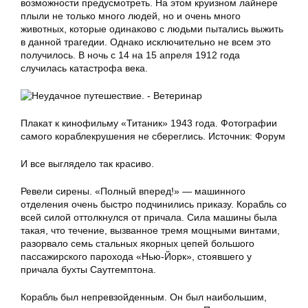
возможности предусмотреть. На этом круизном лайнере
плыли не только много людей, но и очень много
животных, которые одинаково с людьми пытались выжить
в данной трагедии. Однако исключительно не всем это
получилось. В ночь с 14 на 15 апреля 1912 года
случилась катастрофа века.
Плакат к кинофильму «Титаник» 1943 года. Фотографии
самого кораблекрушения не сбереглись. Источник: Форум
И все выглядело так красиво.
Ревели сирены. «Полный вперед!» — машинного
отделения очень быстро подчинились приказу. Корабль со
всей силой оттолкнулся от причала. Сила машины была
такая, что течение, вызванное тремя мощными винтами,
разорвало семь стальных якорных цепей большого
пассажирского парохода «Нью-Йорк», стоявшего у
причала бухты Саутгемптона.
Корабль был непревзойденным. Он был наибольшим,