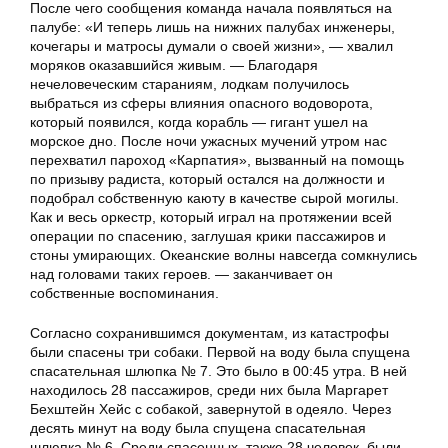
После чего сообщения команда начала появляться на
палубе: «И теперь лишь на нижних палубах инженеры,
кочегары и матросы думали о своей жизни», — хвалил
моряков оказавшийся живым. — Благодаря
нечеловеческим стараниям, лодкам получилось
выбраться из сферы влияния опасного водоворота,
который появился, когда корабль — гигант ушел на
морское дно. После ночи ужасных мучений утром нас
перехватил пароход «Карпатия», вызванный на помощь
по призыву радиста, который остался на должности и
подобрал собственную каюту в качестве сырой могилы.
Как и весь оркестр, который играл на протяжении всей
операции по спасению, заглушая крики пассажиров и
стоны умирающих. Океанские волны навсегда сомкнулись
над головами таких героев. — заканчивает он
собственные воспоминания.
Согласно сохранившимся документам, из катастрофы
были спасены три собаки. Первой на воду была спущена
спасательная шлюпка № 7. Это было в 00:45 утра. В ней
находилось 28 пассажиров, среди них была Маргарет
Бехштейн Хейс с собакой, завернутой в одеяло. Через
десять минут на воду была спущена спасательная
шлюпка № 6. Среди спасенных, также 28 человек, были