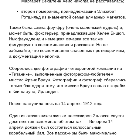
Маргарет Бехштейн Хейс никогда не расставалась;
второй померанец, принадлежавший Элизабет
Ротшильд из знаменитой семьи алмазных магнатов.
Также была самка фру-фру (очень маленький пудель) и,
может быть, фокстерьер, принадлежавшие Хелен Бишоп.
Ньюфаундленд и немецкая овчарка все так же
фигурируют в воспоминаниях и рассказах. Но не
забывайте, что воспоминания спасенных противоречивы,
а документация неполна.
Сбереглись две фотографии четвероногой компании на
«Титанике», выполненные фотографом-любителем
миссис Фрэнк Браун. Фотографии и фотограф сбереглись
только благодаря тому, что миссис Браун сошла с корабля
в Квинстауне, Ирландия.
После наступила ночь на 14 апреля 1912 года.
Один из оказавшихся живым пассажиров 2 класса спустя
десятилетия вспоминал об этом так: — Вечером 14
апреля должен был состояться колоссальный
корабельный бал. Все пассажиры были максимально