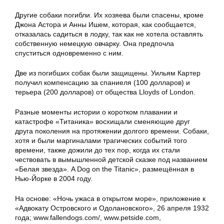
Другие собаки погибли. Их хозяева были спасены, кроме
Джона Астора и Анны Ишем, которая, как сообщается,
отказалась садиться в лодку, так как не хотела оставлять
собственную немецкую овчарку. Она предпочла
спуститься одновременно с ним.
Две из погибших собак были защищены. Уильям Картер
получил компенсацию за спаниеля (100 долларов) и
терьера (200 долларов) от общества Lloyds of London.
Разные моменты истории о коротком плавании и
катастрофе «Титаника» восхищали сменяющие друг
друга поколения на протяжении долгого времени. Собаки,
хотя и были маргиналами трагических событий того
времени, также дожили до тех пор, когда их стали
чествовать в вымышленной детской сказке под названием
«Белая звезда». A Dog on the Titanic», размещённая в
Нью-Йорке в 2004 году.
На основе: «Ночь ужаса в открытом море», приложение к
«Адвокату Островского и Одолановского», 26 апреля 1932
года; www.fallendogs.com/, www.petside.com,