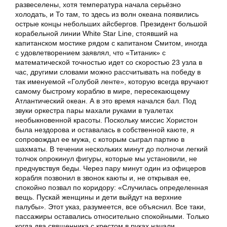
развеселены, хотя температура начала серьёзно
холодать, и То там, то здесь из волн океана появились
острые концы небольших айсбергов. Президент большой
корабельной линии White Star Line, стоявший на
капитанском мостике рядом с капитаном Смитом, иногда
с удовлетворением заявлял, что «Титаник» с
математической точностью идет со скоростью 23 узла в
час, другими словами можно рассчитывать на победу в
так именуемой «Голубой ленте», которую всегда вручают
самому быстрому кораблю в мире, пересекающему
Атлантический океан. А в это время начался бал. Под
звуки оркестра пары махали руками в туалетах
необыкновенной красоты. Поскольку миссис Хористон
была нездорова и оставалась в собственной каюте, я
сопровождал ее мужа, с которым сыграл партию в
шахматы. В течении нескольких минут до полночи легкий
толчок опрокинул фигуры, которые мы установили, не
предчувствуя беды. Через пару минут один из офицеров
корабля позвонил в звонок каюты и, не открывая ее,
спокойно позвал по коридору: «Случилась определенная
вещь. Пускай женщины и дети выйдут на верхние
палубы». Этот указ, разумеется, все объяснил. Все таки,
пассажиры оставались относительно спокойными. Только
когда два священника с крестом в руках начали