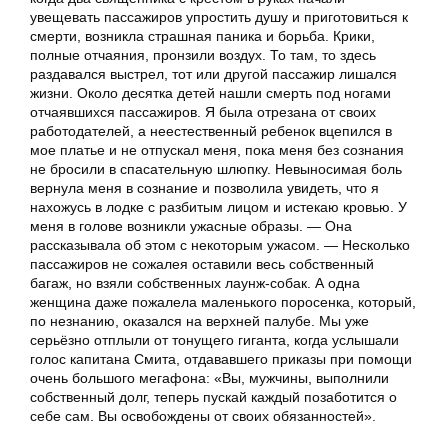
увещевать пассажиров упростить душу и приготовиться к
смерти, возникла страшная паника и борьба. Крики,
полные отчаяния, пронзили воздух. То там, то здесь
раздавался выстрел, тот или другой пассажир лишался
жизни. Около десятка детей нашли смерть под ногами
отчаявшихся пассажиров. Я была отрезана от своих
работодателей, а неестественный ребенок вцепился в
мое платье и не отпускал меня, пока меня без сознания
не бросили в спасательную шлюпку. Невыносимая боль
вернула меня в сознание и позволила увидеть, что я
нахожусь в лодке с разбитым лицом и истекаю кровью. У
меня в голове возникли ужасные образы. — Она
рассказывала об этом с некоторым ужасом. — Несколько
пассажиров не сожалея оставили весь собственный
багаж, но взяли собственных лаунж-собак. А одна
женщина даже пожалела маленького поросенка, который,
по незнанию, оказался на верхней палубе. Мы уже
серьёзно отплыли от тонущего гиганта, когда услышали
голос капитана Смита, отдававшего приказы при помощи
очень большого мегафона: «Вы, мужчины, выполнили
собственный долг, теперь пускай каждый позаботится о
себе сам. Вы освобождены от своих обязанностей».