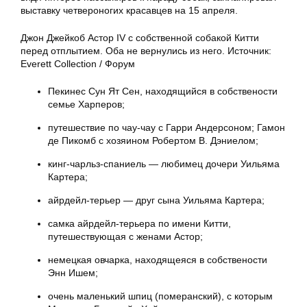
выставку четвероногих красавцев на 15 апреля.
Джон Джейкоб Астор IV с собственной собакой Китти
перед отплытием. Оба не вернулись из него. Источник:
Everett Collection / Форум
Пекинес Сун Ят Сен, находящийся в собствености
семье Харперов;
путешествие по чау-чау с Гарри Андерсоном; Гамон
де Пикомб с хозяином Робертом В. Дэниелом;
кинг-чарльз-спаниель — любимец дочери Уильяма
Картера;
айрдейл-терьер — друг сына Уильяма Картера;
самка айрдейл-терьера по имени Китти,
путешествующая с женами Астор;
немецкая овчарка, находящеяся в собствености
Энн Ишем;
очень маленький шпиц (померанский), с которым