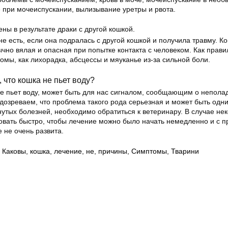
е при мочеиспускании, вылизывание уретры и рвота.
ны в результате драки с другой кошкой.
не есть, если она подралась с другой кошкой и получила травму. К
чно вялая и опасная при попытке контакта с человеком. Как прави
мы, как лихорадка, абсцессы и мяуканье из-за сильной боли.
, что кошка не пьет воду?
не пьет воду, может быть для нас сигналом, сообщающим о неполад
дозреваем, что проблема такого рода серьезная и может быть одн
тых болезней, необходимо обратиться к ветеринару. В случае не
овать быстро, чтобы лечение можно было начать немедленно и с 
е не очень развита.
,
Каковы
,
кошка
,
лечение
,
не
,
причины
,
Симптомы
,
Тварини