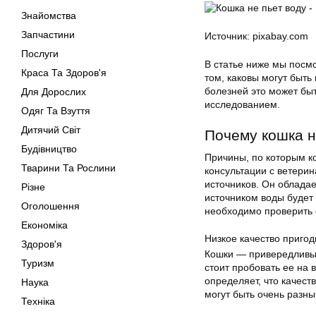
Знайомства
Запчастини
Источник: pixabay.com
Послуги
В статье ниже мы посм
Краса Та Здоров'я
том, каковы могут быть
болезней это может быт
Для Дорослих
исследованием.
Одяг Та Взуття
Дитячий Світ
Почему кошка н
Будівництво
Причины, по которым ко
Тварини Та Рослини
консультации с ветерин
источников. Он обладае
Різне
источником воды будет 
Оголошення
необходимо проверить 
Економіка
Низкое качество пригод
Здоров'я
Кошки — привередливые 
Туризм
стоит пробовать ее на 
определяет, что качест
Наука
могут быть очень разны
Техніка