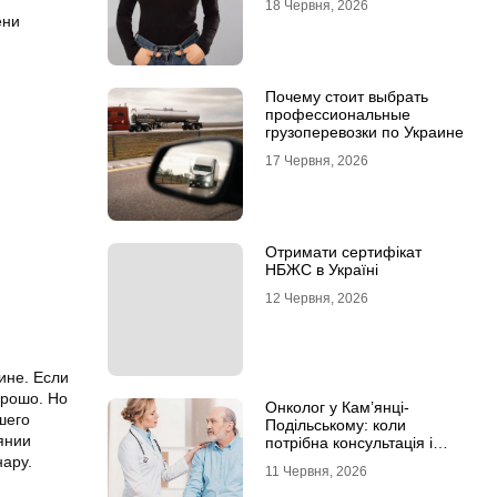
18 Червня, 2026
ени
Почему стоит выбрать
профессиональные
грузоперевозки по Украине
17 Червня, 2026
Отримати сертифікат
НБЖС в Україні
12 Червня, 2026
ине. Если
орошо. Но
Онколог у Кам’янці-
шего
Подільському: коли
янии
потрібна консультація і
чому не варто відкладати
нару.
11 Червня, 2026
обстеження?