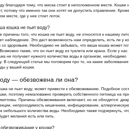
ду благодаря тому, что миска стоит в неположенном месте. Кошки 
т, потому что именно так они хотят не допустить отравление. Кроме
ом месте, где у нее стоит лоток.
ша кошка не пьет воду?
причины того, что кошка не пьет воду, не относятся к нашему пит
т наблюдение. Это даст возможность нам определить, есть ли у к
и со здоровьем. Необходимо не забывать, что ваша кошка может по
Возможно также, что он пьет воду из туалета или крана. Если у нас 
шка не получает нужного количества воды в организм, необходимо
у. В следующей статье мы поговорим про то, на какие заболевани
оды у вашей кошки.
воду — обезвожена ли она?
ошка не пьет воду, может привести к обезвоживанию. Подобное сос
шки, поэтому немаловажно проверить собственного питомца на пр
симптомы. Причины обезвоживания включают, но не обходятся: диа
фекции, непроходимость кишечника, инфицирование, аллергическу
м небольшого количества воды. Необходимо также подчеркнуть, что
удет желания есть или пить.
 обезвоживание у кошки?