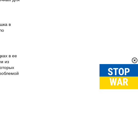
ошка в
ло
ках в ее
им из
которых
проблемой