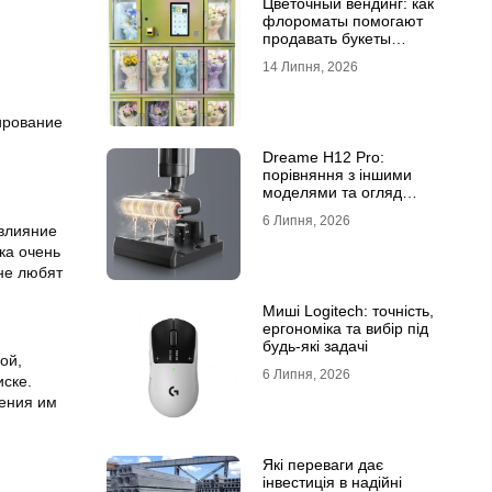
Цветочный вендинг: как
флороматы помогают
продавать букеты
круглосуточно
14 Липня, 2026
ирование
Dreame H12 Pro:
порівняння з іншими
моделями та огляд
функцій
6 Липня, 2026
 влияние
ка очень
не любят
Миші Logitech: точність,
ергономіка та вибір під
будь-які задачі
ой,
6 Липня, 2026
иске.
ления им
Які переваги дає
інвестиція в надійні