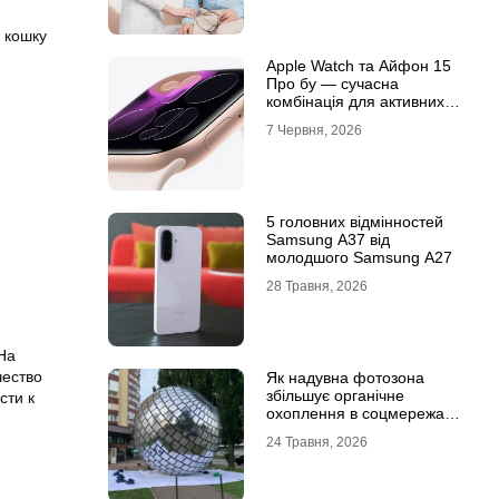
 кошку
Apple Watch та Айфон 15
Про бу — сучасна
комбінація для активних
користувачів
7 Червня, 2026
5 головних відмінностей
Samsung A37 від
молодшого Samsung A27
28 Травня, 2026
На
чество
Як надувна фотозона
збільшує органічне
сти к
охоплення в соцмережах:
механіка вірусного
24 Травня, 2026
контенту