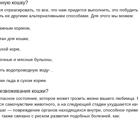
нную кошку?
 отреагировать, то все, что нам придется выполнить, это побудить
ить ее другими альтернативными способами. Для этого мы можем:
лажным кормом,
ан для кошки,
ухой корм,
лочные и мясные бульоны,
ть водопроводную воду- ,
ики льда в сухом корме.
безвоживания кошки?
пасное состояние, которое может грозить жизни вашего любимца. 
ся самочувствие животного, а на следующей стадии ухудшается ка
 шаг — повреждение органов находящихся внутри, способное приве
также связано с риском развития подобных болезней, как: