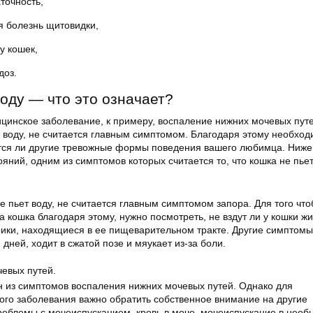
точность,
я болезнь щитовидки,
у кошек,
доз.
воду — что это означает?
ицинское заболевание, к примеру, воспаление нижних мочевых путе
т воду, не считается главным симптомом. Благодаря этому необхо
тся ли другие тревожные формы поведения вашего любимца. Ниже
ояний, одним из симптомов которых считается то, что кошка не пьет
не пьет воду, не считается главным симптомом запора. Для того что
а кошка благодаря этому, нужно посмотреть, не вздут ли у кошки жи
ки, находящиеся в ее пищеварительном тракте. Другие симптомы
 дней, ходит в сжатой позе и мяукает из-за боли.
евых путей.
 из симптомов воспаления нижних мочевых путей. Однако для
ого заболевания важно обратить собственное внимание на другие
облемы с мочеиспусканием, кровь в моче, мочеиспускание в необ