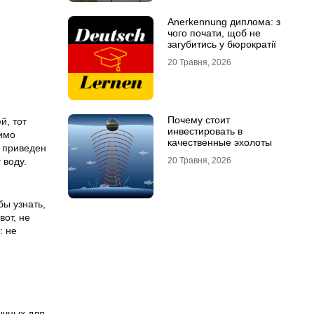
Anerkennung диплома: з
чого почати, щоб не
загубитись у бюрократії
20 Травня, 2026
Почему стоит
й, тот
инвестировать в
димо
качественные эхолоты
 приведен
 воду.
20 Травня, 2026
бы узнать,
вот, не
: не
ычных для