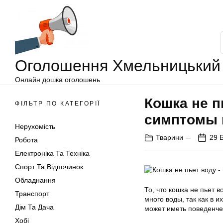
Оголошення
Перейти
Хмельницький
до
вмісту
Оголошення Хмельницький
Онлайн дошка оголошень
Кошка не п
ФІЛЬТР ПО КАТЕГОРІЇ
симптомы 
Нерухомість
Тварини
29 
Робота
Електроніка Та Техніка
Спорт Та Відпочинок
Обладнання
То, что кошка не пьет 
Транспорт
много воды, так как в 
Дім Та Дача
может иметь поведенче
Хобі