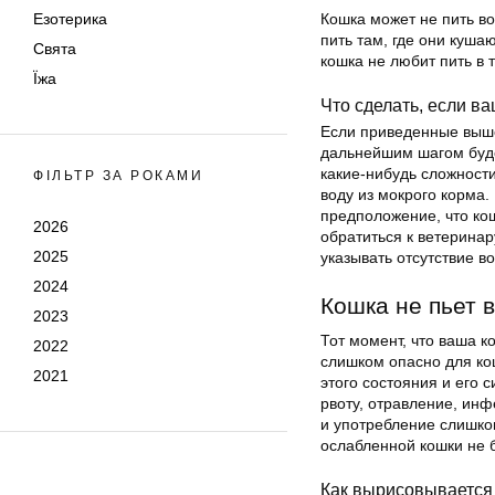
Езотерика
Кошка может не пить во
пить там, где они кушаю
Свята
кошка не любит пить в т
Їжа
Что сделать, если ва
Если приведенные выше 
дальнейшим шагом буде
какие-нибудь сложност
ФІЛЬТР ЗА РОКАМИ
воду из мокрого корма. 
предположение, что ко
2026
обратиться к ветеринар
2025
указывать отсутствие в
2024
Кошка не пьет 
2023
Тот момент, что ваша к
2022
слишком опасно для ко
2021
этого состояния и его 
рвоту, отравление, ин
и употребление слишко
ослабленной кошки не б
Как вырисовывается