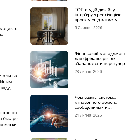
ТОП студій дизайну
інтер’єру з реалізацією
проєкту «під ключ» у
Хмельницькому
5 Серпня, 2026
рмацию о
их
Фінансовий менеджмент
для фрілансерів: як
збалансувати нерегулярні
доходи
28 Липня, 2026
остальных
. Иным
воду,
Чем важны система
мгновенного обмена
сообщениями и
предотвращение утечек
Кошке не
24 Липня, 2026
информации для бизнеса
на быстро
ля кошки