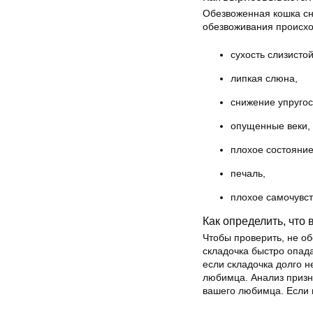
Обезвоженная кошка сн
обезвоживания происх
сухость слизисто
липкая слюна,
снижение упругос
опущенные веки,
плохое состояние
печаль,
плохое самочувст
Как определить, что
Чтобы проверить, не об
складочка быстро опада
если складочка долго н
любимца. Анализ призн
вашего любимца. Если в