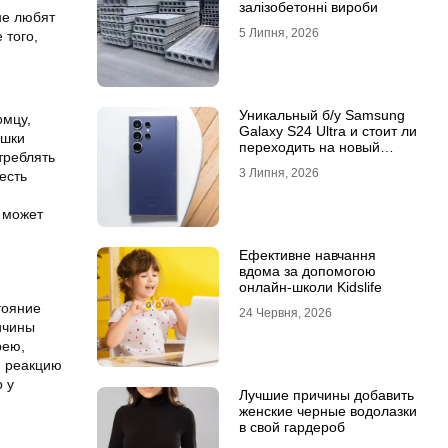
залізобетонні вироби
не любят
5 Липня, 2026
 того,
Уникальный б/у Samsung
омцу,
Galaxy S24 Ultra и стоит ли
ошки
переходить на новый
треблять
Samsung Galaxy S25 Ultra
3 Липня, 2026
есть
я может
Ефективне навчання
вдома за допомогою
онлайн-школи Kidslife
тояние
24 Червня, 2026
ичины
рею,
ю реакцию
 у
Лучшие причины добавить
женские черные водолазки
в свой гардероб