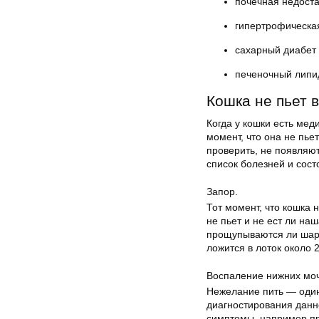
почечная недоста
гипертрофическа
сахарный диабет 
печеночный липи
Кошка не пьет 
Когда у кошки есть мед
момент, что она не пье
проверить, не появляю
список болезней и сост
Запор.
Тот момент, что кошка 
не пьет и не ест ли наш
прощупываются ли шари
ложится в лоток около 2
Воспаление нижних моч
Нежелание пить — один
диагностирования данн
симптомы, например пр