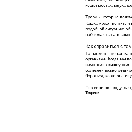
кошки местах, мяукань
Травмы, которые получе
Кошка может не пить и 
подобной ситуации: обы
наблюдаются эти симпто
Как справиться с тем
Тот момент, что кошка 
организме. Когда мы по
симптомов вышеупомяну
болезней важно реагир
бороться, когда она ещ
Позначки:
pet
,
воду
,
для
Тварини