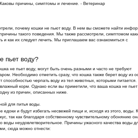
отрели, почему кошки не пьют воду. В нем вы сможете найти инфо
 причины такого поведения. Мы также рассмотрели, симптомом как
ь и как их следует лечить. Мы приглашаем вас ознакомиться с
е пьет воду?
шка не пьет воду, могут быть очень разными и часто не требуют
аром. Необходимо отметить сразу, что кошка также берет воду из 
т способностью черпать воду из тел животных, которыми питается
влажный корм. Однако если вы приметили, что ваша кошка не пьет 
одну из причин, описанных ниже.
ной для питья воды.
едоки и будут избегать несвежей пищи и, исходя из этого, воды. 
вкус, так как благодаря собственному чувствительному обонянию о
во воды неудовлетворительное. Причины ужасного качества воды д
ми, сюда можно отнести: