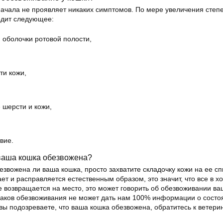
ачала не проявляет никаких симптомов. По мере увеличения степ
одит следующее:
й оболочки ротовой полости,
ти кожи,
 шерсти и кожи,
вие.
 ваша кошка обезвожена?
езвожена ли ваша кошка, просто захватите складочку кожи на ее сп
ет и расправляется естественным образом, это значит, что все в х
е возвращается на место, это может говорить об обезвоживании ва
аков обезвоживания не может дать нам 100% информации о состо
ы подозреваете, что ваша кошка обезвожена, обратитесь к ветери