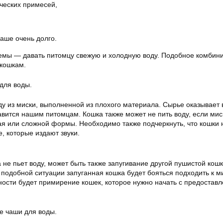
ческих примесей,
чаше очень долго.
емы — давать питомцу свежую и холодную воду. Подобное комбин
 кошкам.
для воды.
ду из миски, выполненной из плохого материала. Сырье оказывает
равится нашим питомцам. Кошка также может не пить воду, если мис
ая или сложной формы. Необходимо также подчеркнуть, что кошки 
, которые издают звуки.
а не пьет воду, может быть также запугивание другой пушистой кошк
подобной ситуации запуганная кошка будет бояться подходить к м
ости будет примирение кошек, которое нужно начать с предостав
е чаши для воды.