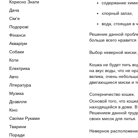
Корисно Знати
содержание хими
Дача
хлорный запах,
Сім'я
вода, стоящая в 
Подорожі
Решение данной пробл
Фінанси
больше всего нравится
Акваріум
Собаки
Выбор неверной миски 
Коти
Кошка не будет пить во
Електрика
на вкус воды, что не н
велика, очень небольш
Авто
двигающиеся миски и те
Література
Музика
Соперничество кошек.
Основой того, что кошк
Дозвілля
находящейся в доме. В 
Кіно
Решением данной трудн
Своїми Руками
своих мисок для питья.
Тварини
Неверное расположени
Поради