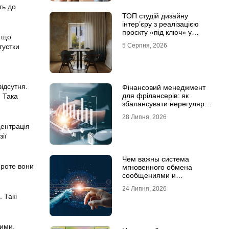
ть до
ТОП студій дизайну
інтер’єру з реалізацією
проєкту «під ключ» у
, що
Хмельницькому
5 Серпня, 2026
густки
відсутня.
Фінансовий менеджмент
для фрілансерів: як
. Така
збалансувати нерегулярні
доходи
28 Липня, 2026
центрація
ії
Чем важны система
проте вони
мгновенного обмена
сообщениями и
предотвращение утечек
24 Липня, 2026
информации для бизнеса
 Такі
ними.