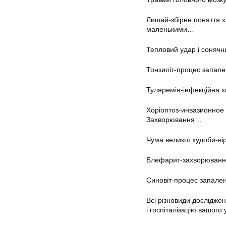
Лишай-збірне поняття х
маленькими…
Тепловий удар і сонячн
Тонзиліт-процес запале
Туляремія-інфекційна х
Хоріоптоз-инвазионное 
Захворювання…
Чума великої худоби-ві
Блефарит-захворювання 
Синовіт-процес запален
Всі різновиди дослідже
і госпіталізацію вашого