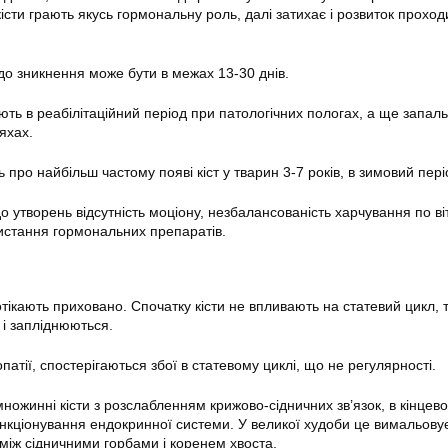
істи грають якусь гормональну роль, далі затихає і розвиток проход
 до зникнення може бути в межах 13-30 днів.
ють в реабілітаційний період при патологічних пологах, а ще запал
яхах.
ь про найбільш частому появі кіст у тварин 3-7 років, в зимовий пері
о утворень відсутність моціону, незбалансованість харчування по ві
истання гормональних препаратів.
тікають приховано. Спочатку кісти не впливають на статевий цикл, 
і запліднюються.
опатії, спостерігаються збої в статевому циклі, що не регулярності.
ножинні кісти з розслабленням крижово-сідничних зв’язок, в кінцев
кціонування ендокринної системи. У великої худоби це вимальову
іж сідничними горбами і коренем хвоста.