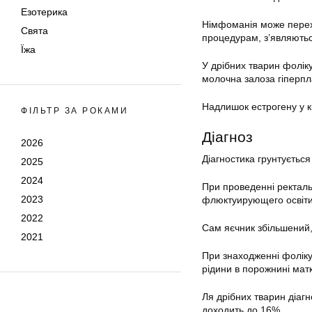
Езотерика
Німфоманія може перех
Свята
процедурам, з’являються
Їжа
У дрібних тварин фоліку
молочна залоза гіперпл
Надлишок естрогену у кі
ФІЛЬТР ЗА РОКАМИ
Діагноз
2026
Діагностика грунтуєтьс
2025
2024
При проведенні ректальн
2023
флюктуирующего освіти
2022
Сам яєчник збільшений,
2021
При знаходженні фолікул
рідини в порожнині мат
Ля дрібних тварин діаг
доходить до 16%.