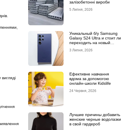
залізобетонні вироби
5 Липня, 2026
днів.
іленнями,
Уникальный б/у Samsung
Galaxy S24 Ultra и стоит ли
переходить на новый
Samsung Galaxy S25 Ultra
3 Липня, 2026
Ефективне навчання
 вигляді
вдома за допомогою
онлайн-школи Kidslife
24 Червня, 2026
купчення
Лучшие причины добавить
женские черные водолазки
 виявлення
в свой гардероб