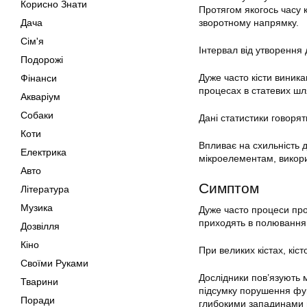
Корисно Знати
Протягом якогось часу к
Дача
зворотному напрямку.
Сім'я
Інтервал від утворення
Подорожі
Дуже часто кісти виника
Фінанси
процесах в статевих шл
Акваріум
Собаки
Дані статистики говорят
Коти
Впливає на схильність д
Електрика
мікроелементам, викор
Авто
Симптом
Література
Музика
Дуже часто процеси про
приходять в полювання 
Дозвілля
Кіно
При великих кістах, кіст
Своїми Руками
Дослідники пов’язують м
Тварини
підсумку порушення фун
Поради
глибокими западинами м