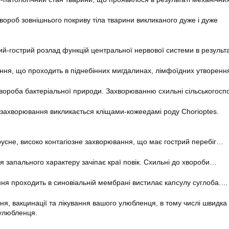
вороб зовнішнього покриву тіла тварини викликаного дуже і дуже
ий-гострий розлад функцій центральної нервової системи в результ
ння, що проходить в піднебінних мигдалинах, лімфоїдних утворен
вороба бактеріальної природи. Захворюванню схильні сільськогосп
захворювання викликається кліщами-кожеедамі роду Chorioptes.
русне, високо контагіозне захворювання, що має гострий перебіг…
запального характеру зачіпає краї повік. Схильні до хвороби…
ня проходить в синовіальній мембрані вистилає капсулу суглоба.…
ння, вакцинації та лікування вашого улюбленця, в тому числі швидк
 улюбленця.