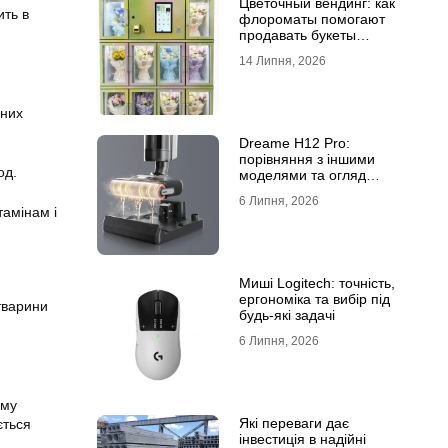
Цветочный вендинг: как
ить в
флороматы помогают
продавать букеты
круглосуточно
14 Липня, 2026
ьних
Dreame H12 Pro:
порівняння з іншими
од.
моделями та огляд
функцій
6 Липня, 2026
тамінам і
Миші Logitech: точність,
ергономіка та вибір під
тварини
будь-які задачі
6 Липня, 2026
ому
Які переваги дає
ється
інвестиція в надійні