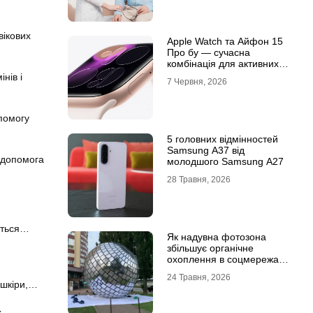
вікових
Apple Watch та Айфон 15
Про бу — сучасна
комбінація для активних
користувачів
нів і
7 Червня, 2026
помогу
5 головних відмінностей
Samsung A37 від
а допомога
молодшого Samsung A27
28 Травня, 2026
яється…
Як надувна фотозона
збільшує органічне
охоплення в соцмережах:
механіка вірусного
24 Травня, 2026
контенту
 шкіри,…
их…