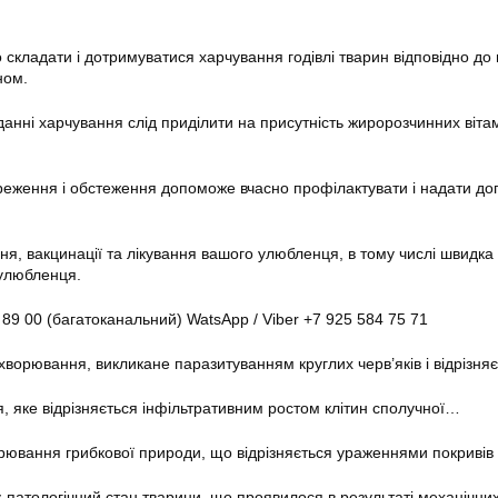
складати і дотримуватися харчування годівлі тварин відповідно до 
ном.
анні харчування слід приділити на присутність жиророзчинних вітамі
ереження і обстеження допоможе вчасно профілактувати і надати до
ння, вакцинації та лікування вашого улюбленця, в тому числі швидк
 улюбленця.
 89 00 (багатоканальний) WatsApp / Viber +7 925 584 75 71
хворювання, викликане паразитуванням круглих черв’яків і відрізн
 яке відрізняється інфільтративним ростом клітин сполучної…
ювання грибкової природи, що відрізняється ураженнями покривів
-патологічний стан тварини, що проявилося в результаті механічн