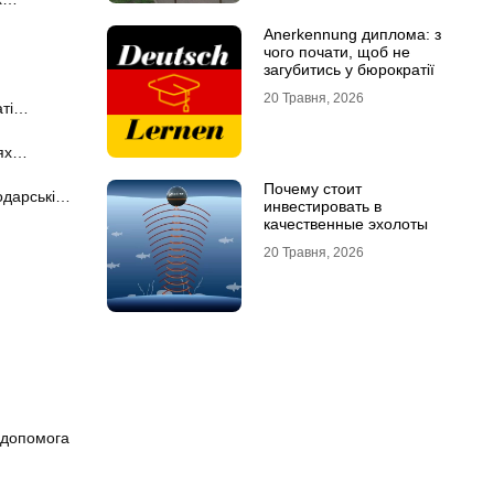
Anerkennung диплома: з
чого почати, щоб не
загубитись у бюрократії
20 Травня, 2026
аті…
нях…
Почему стоит
одарські…
инвестировать в
качественные эхолоты
20 Травня, 2026
а допомога