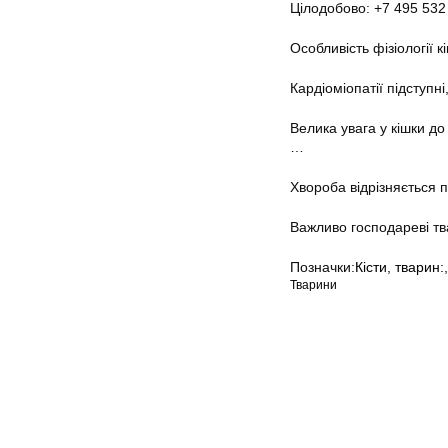
Цілодобово: +7 495 532
Особливість фізіології 
Кардіоміопатії підступн
Велика увага у кішки д
…
Хвороба відрізняється 
Важливо господареві тв
Позначки:
Кісти
,
тварин:
Тварини