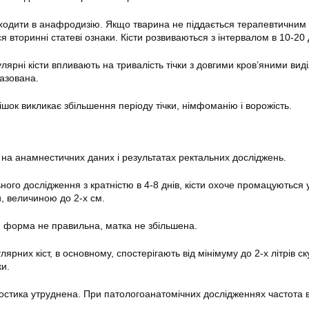
одити в анафродизію. Якщо тварина не піддається терапевтичним
 вторинні статеві ознаки. Кісти розвиваються з інтервалом в 10-20 
лярні кісти впливають на тривалість тічки з довгими кров’яними вид
азована.
шок викликає збільшення періоду тічки, німфоманію і ворожість.
я на анамнестичних даних і результатах ректальних досліджень.
ого дослідження з кратністю в 4-8 днів, кісти охоче промацуються у
, величиною до 2-х см.
 форма не правильна, матка не збільшена.
ярних кіст, в основному, спостерігають від мінімуму до 2-х літрів с
ки.
ностика утруднена. При патологоанатомічних дослідженнях частота