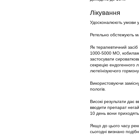
Лікування
Удосконалюють умови ут
Ретельно обстежують мат
Як терапевтичний засіб
1000-5000 МО, кобилам
застосувати сироватков
секрецію ендогенного л
лютеїнізуючого гормону
Використовуючи замісну 
пологів.
Високі результати дає 
вводити препарат негай
10 день вони приходять
Якщо до цього часу ре
сьогодні визнано подіб