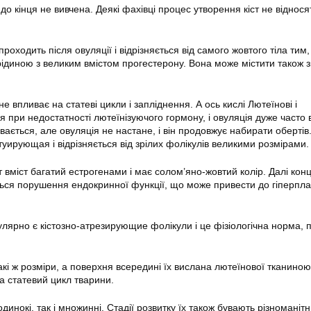
до кінця не вивчена. Деякі фахівці процес утворення кіст не віднося
 проходить після овуляції і відрізняється від самого жовтого тіла тим
диною з великим вмістом прогестерону. Вона може містити також з
 не впливає на статеві цикли і запліднення. А ось кислі Лютеїнові і
я при недостатності лютеїнізуючого гормону, і овуляція дуже часто 
вається, але овуляція не настане, і він продовжує набирати обертів
туирующая і відрізняється від зрілих фолікулів великими розмірами.
т вміст багатий естрогенами і має солом’яно-жовтий колір. Далі кон
ться порушення ендокринної функції, що може привести до гіперплаз
улярно є кістозно-атрезирующие фолікули і це фізіологічна норма, 
.
акі ж розміри, а поверхня всередині їх вислана лютеїнової тканиною.
а статевий цикл тварини.
одинокі, так і множинні. Стадії розвитку їх також бувають різноманіт