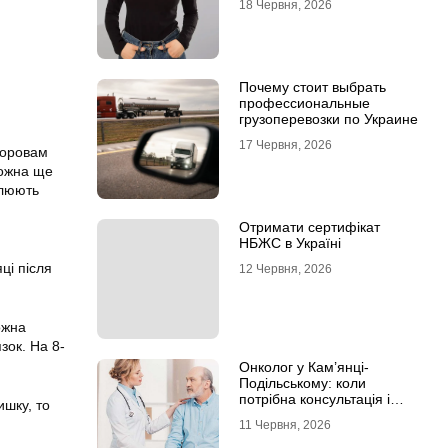
18 Червня, 2026
Почему стоит выбрать
профессиональные
грузоперевозки по Украине
17 Червня, 2026
Коровам
Можна ще
улюють
Отримати сертифікат
НБЖС в Україні
ці після
12 Червня, 2026
ожна
зок. На 8-
Онколог у Кам’янці-
Подільському: коли
потрібна консультація і
шку, то
чому не варто відкладати
11 Червня, 2026
обстеження?