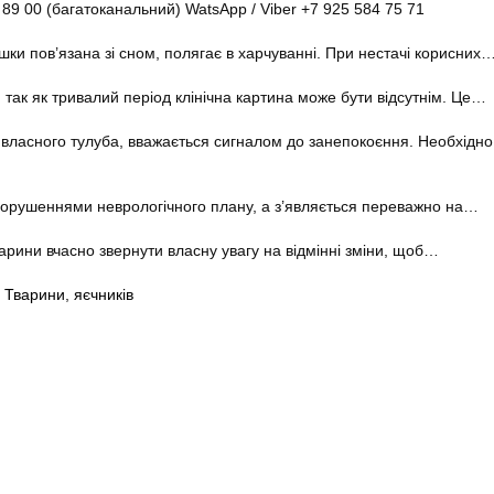
 89 00 (багатоканальний) WatsApp / Viber +7 925 584 75 71
кішки пов’язана зі сном, полягає в харчуванні. При нестачі корисних
і, так як тривалий період клінічна картина може бути відсутнім. Це…
о власного тулуба, вважається сигналом до занепокоєння. Необхідно
порушеннями неврологічного плану, а з’являється переважно на…
арини вчасно звернути власну увагу на відмінні зміни, щоб…
,
Тварини
,
яєчників