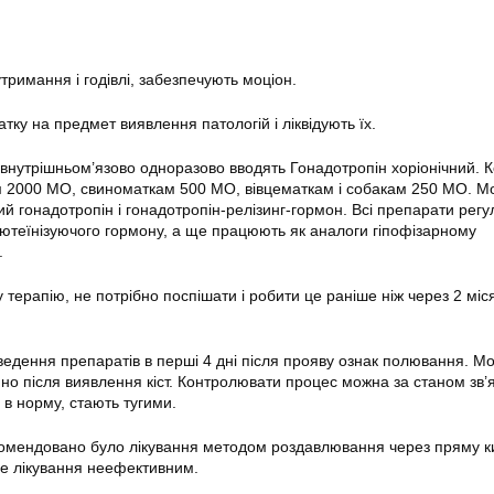
римання і годівлі, забезпечують моціон.
ку на предмет виявлення патологій і ліквідують їх.
 внутрішньом’язово одноразово вводять Гонадотропін хоріонічний. 
 2000 МО, свиноматкам 500 МО, вівцематкам і собакам 250 МО. 
ий гонадотропін і гонадотропін-релізинг-гормон. Всі препарати рег
ютеїнізуючого гормону, а ще працюють як аналоги гіпофізарному
.
терапію, не потрібно поспішати і робити це раніше ніж через 2 міся
введення препаратів в перші 4 дні після прояву ознак полювання. М
но після виявлення кіст. Контролювати процес можна за станом зв’я
 в норму, стають тугими.
комендовано було лікування методом роздавлювання через пряму ки
не лікування неефективним.