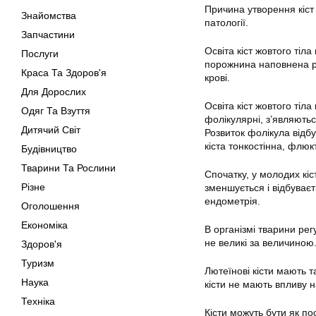
Причина утворення кіст 
Знайомства
патології.
Запчастини
Освіта кіст жовтого тіла
Послуги
порожнина наповнена рі
Краса Та Здоров'я
крові.
Для Дорослих
Освіта кіст жовтого тіла
Одяг Та Взуття
фолікулярні, з’являютьс
Дитячий Світ
Розвиток фолікула відбу
кіста тонкостінна, флюк
Будівництво
Тварини Та Рослини
Спочатку, у молодих кіс
Різне
зменшується і відбуває
ендометрія.
Оголошення
Економіка
В організмі тварини рег
не великі за величиною
Здоров'я
Туризм
Лютеїнові кісти мають т
Наука
кісти не мають впливу н
Техніка
Кісти можуть бути як по