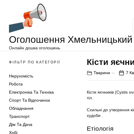
Оголошення
Перейти
Хмельницький
до
вмісту
Оголошення Хмельницький
Онлайн дошка оголошень
Кісти яєчни
ФІЛЬТР ПО КАТЕГОРІЇ
Тварини
7 Кв
Нерухомість
Робота
Електроніка Та Техніка
Кісти яєчників (Cystis 
тіл.
Спорт Та Відпочинок
Обладнання
Схильні до утворення кі
худоби .
Транспорт
Дім Та Дача
Етіологія
Хобі