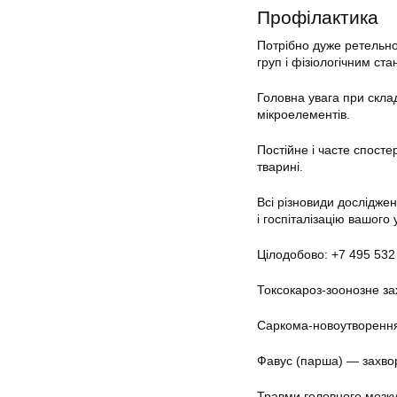
Профілактика
Потрібно дуже ретельно 
груп і фізіологічним ста
Головна увага при склад
мікроелементів.
Постійне і часте спост
тварині.
Всі різновиди дослідже
і госпіталізацію вашого
Цілодобово: +7 495 532
Токсокароз-зоонозне за
Саркома-новоутворення,
Фавус (парша) — захвор
Травми головного мозку