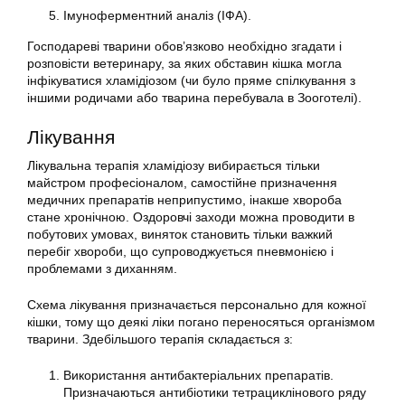
Імуноферментний аналіз (ІФА).
Господареві тварини обов’язково необхідно згадати і
розповісти ветеринару, за яких обставин кішка могла
інфікуватися хламідіозом (чи було пряме спілкування з
іншими родичами або тварина перебувала в Зооготелі).
Лікування
Лікувальна терапія хламідіозу вибирається тільки
майстром професіоналом, самостійне призначення
медичних препаратів неприпустимо, інакше хвороба
стане хронічною. Оздоровчі заходи можна проводити в
побутових умовах, виняток становить тільки важкий
перебіг хвороби, що супроводжується пневмонією і
проблемами з диханням.
Схема лікування призначається персонально для кожної
кішки, тому що деякі ліки погано переносяться організмом
тварини. Здебільшого терапія складається з:
Використання антибактеріальних препаратів.
Призначаються антибіотики тетрациклінового ряду