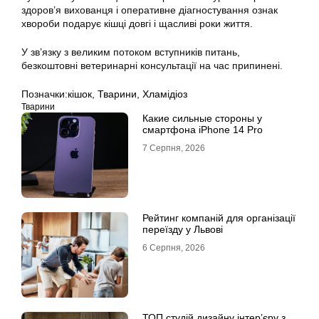
здоров’я вихованця і оперативне діагностування ознак
хвороби подарує кішці довгі і щасливі роки життя.
У зв’язку з великим потоком вступників питань,
безкоштовні ветеринарні консультації на час припинені.
Позначки:
кішок
,
Тварини
,
Хламідіоз
Тварини
Какие сильные стороны у
смартфона iPhone 14 Pro
7 Серпня, 2026
Рейтинг компаній для організації
переїзду у Львові
6 Серпня, 2026
ТОП студій дизайну інтер’єру з