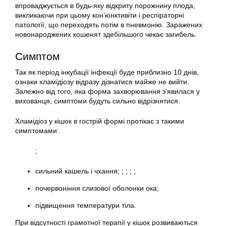
впроваджується в будь-яку відкриту порожнину плода,
викликаючи при цьому кон’юнктивіти і респіраторні
патології, що переходять потім в пневмонію. Заражених
новонароджених кошенят здебільшого чекає загибель.
Симптом
Так як період інкубації інфекції буде приблизно 10 днів,
ознаки хламідіозу відразу дізнатися майже не вийти.
Залежно від того, яка форма захворювання з’явилася у
вихованця, симптоми будуть сильно відрізнятися.
Хламідіоз у кішок в гострій формі протікає з такими
симптомами:
;
сильний кашель і чхання; ; ; ; ;
почервоніння слизової оболонки ока;
підвищення температури тіла.
При відсутності грамотної терапії у кішок розвиваються