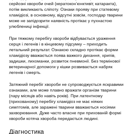
серйозні хвороби очей (кератокон’юнктивіт, катаракта),
потім викликають сліпоту. Ознаки прояву при статевому
хламідіозі, в основному, відсутні зовсім, господар тварини
може не запідозрити наявність протікає у пухнастою
улюблениці інфекції.
При тяжкому перебігу хвороби відбувається ураження
серця і легенів і в кінцевому підсумку – приходить
летальний результат. Ознакою складно протікає форми
хламідіозу вважається поява важкого дихання, хрипів,
задишки, лихоманки, розвиток пневмонії. Без термінової
ветеринарної допомоги у кішки розвивається набряк
легенів і смерть.
Затяжний перебіг хвороби не супроводжується яскравими
ознаками, але може плавно вражати організм тварини
(пару місяців або навіть років). При латентному
(прихованому) перебігу хламідіоз не має ніяких
симптомів, але заражені тварини вважаються носіями
захворювання. Дуже часто власне при прихованій формі
хвороби котяча хвороба передається людині.
Діагностика