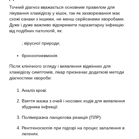
Точний діагноз вважається основним правилом для
лікування хламідіозу у кішок, так як захворювання має
схожі ознаки з іншими, не менш серйозними хворобами.
Дуже і дуже важливо відокремити паразитарну інфекцію
від подібних патологій, як:
; вірусної природи;
бронхопневмонія.
Після клінічного огляду і виявлення відмінних для
хламідіозу симптомів, лікар призначає додаткові методи
діагностики хвороби:
Аналіз крові.
Взяття мазка з очей і носових ходів для виявлення
збудника інфекції.
Полімеразна ланцюгова реакція (ПЛР).
Рентгеноскопія при підозрі на процес запалення в
легенях.