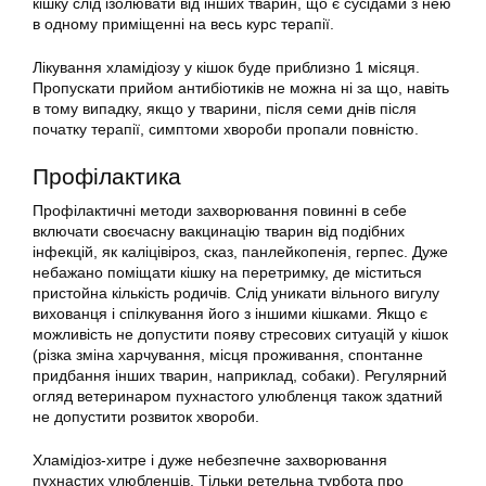
кішку слід ізолювати від інших тварин, що є сусідами з нею
в одному приміщенні на весь курс терапії.
Лікування хламідіозу у кішок буде приблизно 1 місяця.
Пропускати прийом антибіотиків не можна ні за що, навіть
в тому випадку, якщо у тварини, після семи днів після
початку терапії, симптоми хвороби пропали повністю.
Профілактика
Профілактичні методи захворювання повинні в себе
включати своєчасну вакцинацію тварин від подібних
інфекцій, як каліцівіроз, сказ, панлейкопенія, герпес. Дуже
небажано поміщати кішку на перетримку, де міститься
пристойна кількість родичів. Слід уникати вільного вигулу
вихованця і спілкування його з іншими кішками. Якщо є
можливість не допустити появу стресових ситуацій у кішок
(різка зміна харчування, місця проживання, спонтанне
придбання інших тварин, наприклад, собаки). Регулярний
огляд ветеринаром пухнастого улюбленця також здатний
не допустити розвиток хвороби.
Хламідіоз-хитре і дуже небезпечне захворювання
пухнастих улюбленців. Тільки ретельна турбота про