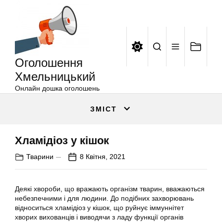
Оголошення
Перейти
Хмельницький
до
вмісту
Оголошення
Хмельницький
Онлайн дошка оголошень
ЗМІСТ
Хламідіоз у кішок
Тварини
8 Квітня, 2021
Деякі хвороби, що вражають організм тварин, вважаються
небезпечними і для людини. До подібних захворювань
відноситься хламідіоз у кішок, що руйнує іммуннітет
хворих вихованців і виводячи з ладу функції органів