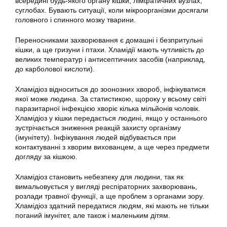
всередині будь-якого органу кішки, лімфатичних вузлах,
суглобах. Бувають ситуації, коли мікроорганізми досягали
головного і спинного мозку тварини.
Переносниками захворювання є домашні і безпритульні
кішки, а ще гризуни і птахи. Хламідії мають чутливість до
великих температур і антисептичних засобів (наприклад,
до карболової кислоти).
Хламідіоз відноситься до зоонозних хвороб, інфікуватися
якої може людина. За статистикою, щороку у всьому світі
паразитарної інфекцією хворіє кілька мільйонів чоловік.
Хламідіоз у кішки передається людині, якщо у останнього
зустрічається зниження реакцій захисту організму
(імунітету). Інфікування людей відбувається при
контактуванні з хворим вихованцем, а ще через предмети
догляду за кішкою.
Хламідіоз становить небезпеку для людини, так як
вимальовується у вигляді респіраторних захворювань,
розлади травної функції, а ще проблем з органами зору.
Хламідіоз здатний передатися людям, які мають не тільки
поганий імунітет, але також і маленьким дітям.