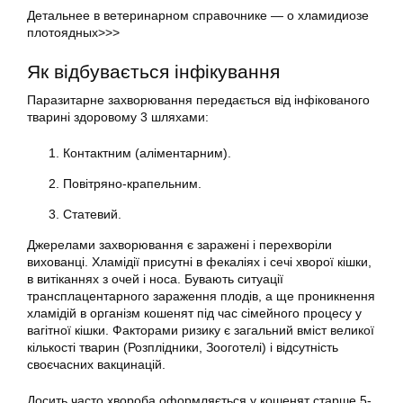
Детальнее в ветеринарном справочнике — о хламидиозе
плотоядных>>>
Як відбувається інфікування
Паразитарне захворювання передається від інфікованого
тварині здоровому 3 шляхами:
Контактним (аліментарним).
Повітряно-крапельним.
Статевий.
Джерелами захворювання є заражені і перехворіли
вихованці. Хламідії присутні в фекаліях і сечі хворої кішки,
в витіканнях з очей і носа. Бувають ситуації
трансплацентарного зараження плодів, а ще проникнення
хламідій в організм кошенят під час сімейного процесу у
вагітної кішки. Факторами ризику є загальний вміст великої
кількості тварин (Розплідники, Зооготелі) і відсутність
своєчасних вакцинацій.
Досить часто хвороба оформляється у кошенят старше 5-