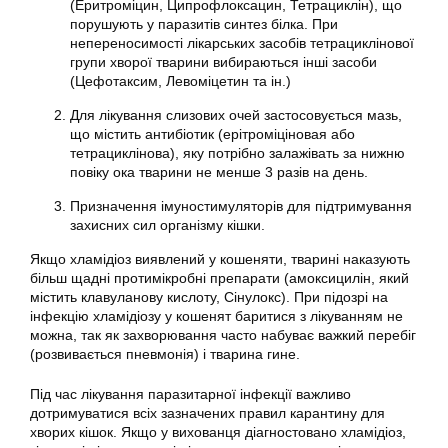
(Еритроміцин, Ципрофлоксацин, Тетрациклін), що
порушують у паразитів синтез білка. При
непереносимості лікарських засобів тетрациклінової
групи хворої тварини вибираються інші засоби
(Цефотаксим, Левоміцетин та ін.)
Для лікування слизових очей застосовується мазь,
що містить антибіотик (ерітроміціновая або
тетрациклінова), яку потрібно залажівать за нижню
повіку ока тварини не менше 3 разів на день.
Призначення імуностимуляторів для підтримування
захисних сил організму кішки.
Якщо хламідіоз виявлений у кошеняти, тварині наказують
більш щадні протимікробні препарати (амоксицилін, який
містить клавуланову кислоту, Сінулокс). При підозрі на
інфекцію хламідіозу у кошенят баритися з лікуванням не
можна, так як захворювання часто набуває важкий перебіг
(розвивається пневмонія) і тварина гине.
Під час лікування паразитарної інфекції важливо
дотримуватися всіх зазначених правил карантину для
хворих кішок. Якщо у вихованця діагностовано хламідіоз,