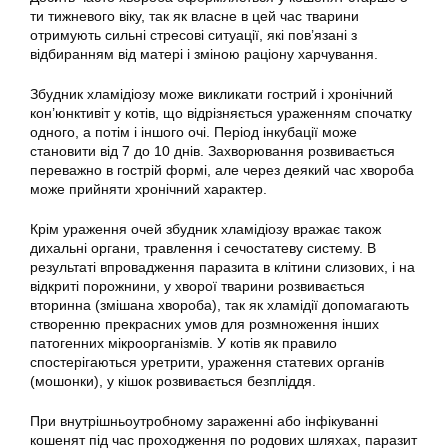
ти тижневого віку, так як власне в цей час тварини
отримують сильні стресові ситуації, які пов’язані з
відбиранням від матері і зміною раціону харчування.
Збудник хламідіозу може викликати гострий і хронічний
кон’юнктивіт у котів, що відрізняється ураженням спочатку
одного, а потім і іншого очі. Період інкубації може
становити від 7 до 10 днів. Захворювання розвивається
переважно в гострій формі, але через деякий час хвороба
може прийняти хронічний характер.
Крім ураження очей збудник хламідіозу вражає також
дихальні органи, травлення і сечостатеву систему. В
результаті впровадження паразита в клітини слизових, і на
відкриті порожнини, у хворої тварини розвивається
вторинна (змішана хвороба), так як хламідії допомагають
створенню прекрасних умов для розмноження інших
патогенних мікроорганізмів. У котів як правило
спостерігаються уретрити, ураження статевих органів
(мошонки), у кішок розвивається безпліддя.
При внутрішньоутробному зараженні або інфікуванні
кошенят під час проходження по родових шляхах, паразит