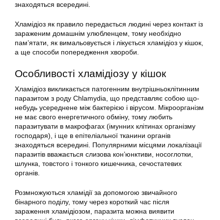
знаходяться всередині.
Хламідіоз як правило передається людині через контакт із
зараженим домашнім улюбленцем, тому необхідно
пам’ятати, як вимальовується і лікується хламідіоз у кішок,
а ще способи попередження хвороби.
Особливості хламідіозу у кішок
Хламідіоз викликається патогенним внутрішньоклітинним
паразитом з роду Chlamydia, що представляє собою що-
небудь усереднене між бактерією і вірусом. Мікроорганізм
не має свого енергетичного обміну, тому любить
паразитувати в макрофагах (імунних клітинах організму
господаря), і ще в епітеліальної тканини органів
знаходяться всередині. Популярними місцями локалізації
паразитів вважається слизова кон’юнктиви, носоглотки,
шлунка, товстого і тонкого кишечника, сечостатевих
органів.
Розмножуються хламідії за допомогою звичайного
бінарного поділу, тому через короткий час після
зараження хламідіозом, паразита можна виявити