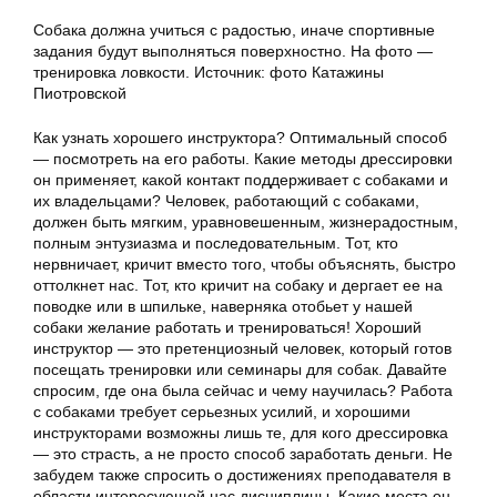
Собака должна учиться с радостью, иначе спортивные
задания будут выполняться поверхностно. На фото —
тренировка ловкости. Источник: фото Катажины
Пиотровской
Как узнать хорошего инструктора? Оптимальный способ
— посмотреть на его работы. Какие методы дрессировки
он применяет, какой контакт поддерживает с собаками и
их владельцами? Человек, работающий с собаками,
должен быть мягким, уравновешенным, жизнерадостным,
полным энтузиазма и последовательным. Тот, кто
нервничает, кричит вместо того, чтобы объяснять, быстро
оттолкнет нас. Тот, кто кричит на собаку и дергает ее на
поводке или в шпильке, наверняка отобьет у нашей
собаки желание работать и тренироваться! Хороший
инструктор — это претенциозный человек, который готов
посещать тренировки или семинары для собак. Давайте
спросим, где она была сейчас и чему научилась? Работа
с собаками требует серьезных усилий, и хорошими
инструкторами возможны лишь те, для кого дрессировка
— это страсть, а не просто способ заработать деньги. Не
забудем также спросить о достижениях преподавателя в
области интересующей нас дисциплины. Какие места он