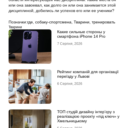
или она завоевал, как долго он или она занимается этой
дисциплиной, добились ли успехов его или ее ученики?
Позначки:
где
,
собаку-спортсмена
,
Тварини
,
тренировать
Тварини
Какие сильные стороны у
смартфона iPhone 14 Pro
7 Серпня, 2026
Рейтинг компаній для організації
переїзду у Львові
6 Серпня, 2026
ТОП студій дизайну інтер’єру з
реалізацією проєкту «під ключ» у
Хмельницькому