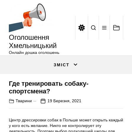
Оголошення
Перейти
Хмельницький
до
вмісту
Оголошення
Хмельницький
Онлайн дошка оголошень
ЗМІСТ
Где тренировать собаку-
спортсмена?
Тварини
19 Березня, 2021
Центр дрессировки собак в Польше может открыть каждый
у кого есть желание. Никто не контролирует эту
деятельность. Поэтому выбор подходящей школы для