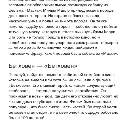
вспоминают обворожительную латинскую собачку из
фильма «Маска». Милый Майло принадлежал к породе
джек-рассел-терьер. На экране собака показала,
насколько умна и полна жизни эта порода. Он также
изменил судьбу основного героя — собственно он поймал
титульную маску, которую пытался выкинуть Джим Керри!
Эта роль не только пришла в историю кино, но и
содействовала росту популярности джек-рассел-терьеров
— по сей день большинство людей набирают в
поисковике фразу: какой породы была собака из «Маски».
Бетховен — «Бетховен»
Пожалуй, найдется немного любителей семейного кино,
которые не видели или хотя бы не слышали о фильме
«Бетховен». Его главный герой, слишком сочувствующий
сенбернар, — тот еще нарушитель спокойствия. Он
проникает в новый дом, где дети его откровенно любят, но
хозяин дома не убежден в этом. Фильм был настолько
популярен, что было снято шесть частей. Во второй части
Бетховен стал отцом, и на съемочной площадке работало
более 100 щенков!