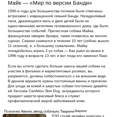
Майк — «Мир по версии Банди»
1990-е годы для большинства поляков были отмечены
встречами с извращенной семьей Банди. Незадачливый
папа, дразнящаяся мать и двое детей были не
единственными жителями телевизионного дома, где было
большинство событий. Прелестная собака Майка,
французская овчарка бриара, также появилась во многих
сценах. Сериал снимался в течение 10 лет (сейчас вышло
11 сезонов), и, к большому сожалению, Майку
понадобилось играть 2-ух собак — Бак ушёл из жизни в
1996 году в возрасте 13 лет, и вот тогда его заменил Лаки.
Если вы хотите сделать больше шансы вашей собаки на
участие в фильмах и маркетинговых роликах, вы,
разумеется, должны побеспокоиться о ее внешнем виде.
В данном варианте нужны постоянные ванны и прически.
Для ухода за кожей и шерстью собаки постоянно давайте
ей Yarrowia Canifelox Skin Dog, ингредиенты которого
придают шерсти красивый блеск и служат
профилактической мерой заболеваний кожи.
Позначки:
Авеню
,
звезд
,
собачьих
,
Тварини
Тварини
ТОП студій дизайну інтер’єру з