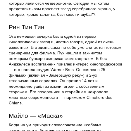
которых являются четвероногие. Сегодня мы хотим
представить вам проспект звезд серебряного экрана, у
которых, кроме таланта, был хвост и шуба??.
Рин Тин Тин
Эта немецкая овчарка была одной из первых
кинологических звезд и, честно говоря, одной из очень
известных. Его жизнь сама по себе уже считается готовым
сценарием для фильма. Пух нашли в закинутом
немецком бункере американским капралом. В Лос-
Анджелесе воспитанник привлек интерес кинопродюсеров
— его наняла студия Warner Bros. Он снялся в 25
фильмах (включая «Замерзшую реку») и 2-ух
телевизионных сериалах. Он прожил 14 лет и
неожиданно ушёл из жизни, играя с собственным
сторожем. Его похоронили в старейшем некрополе
животных современности — парижском Cimetiere des
Chiens.
Майло — «Маска»
Когда на ум приходит словосочетание «собачья
знаменитость», большинство из нас, разумеется,