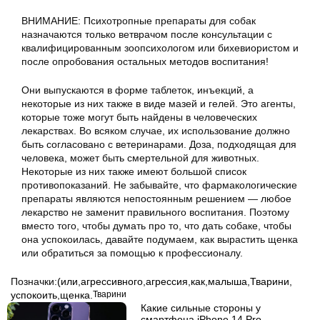
ВНИМАНИЕ: Психотропные препараты для собак
назначаются только ветврачом после консультации с
квалифицированным зоопсихологом или бихевиористом и
после опробования остальных методов воспитания!
Они выпускаются в форме таблеток, инъекций, а
некоторые из них также в виде мазей и гелей. Это агенты,
которые тоже могут быть найдены в человеческих
лекарствах. Во всяком случае, их использование должно
быть согласовано с ветеринарами. Доза, подходящая для
человека, может быть смертельной для животных.
Некоторые из них также имеют большой список
противопоказаний. Не забывайте, что фармакологические
препараты являются непостоянным решением — любое
лекарство не заменит правильного воспитания. Поэтому
вместо того, чтобы думать про то, что дать собаке, чтобы
она успокоилась, давайте подумаем, как вырастить щенка
или обратиться за помощью к профессионалу.
Позначки:
(или
,
агрессивного
,
агрессия
,
как
,
малыша
,
Тварини
,
успокоить
,
щенка.
Тварини
Какие сильные стороны у
смартфона iPhone 14 Pro