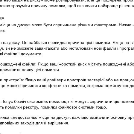
атньо місця на диску» може розчаровувати, але це поширена пробл
жливо зрозуміти причину помилки, щоб визначити найкраще рішенн
ку
місця на диску» може бути спричинена різними факторами. Нижче 
их:
я на диску: Це найбільш очевидна причина цієї помилки. Якщо на 
я, ви не зможете завантажити або інсталювати нові файли і програ
ві файли і документи.
ошкоджені файли: Якщо ваш жорсткий диск містить пошкоджені або 
причинити появу цієї помилки.
ри пристроїв: Якщо ваші драйвери пристроїв застарілі або не працю
це може спричинити конфлікти та помилки, зокрема помилку «нед
 Існує безліч системних помилок, які можуть спричинити цю помилк
ь помилки реєстру, помилки файлової системи тощо.
илка «недостатньо місця на диску», важливо визначити основну пр
повідних заходів для її вирішення.