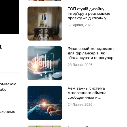
ТОП студій дизайну
інтер’єру з реалізацією
проєкту «під ключ» у
Хмельницькому
5 Серпня, 2026
а
Фінансовий менеджмент
для фрілансерів: як
збалансувати нерегулярні
доходи
28 Липня, 2026
 помилкою
Чем важны система
 або
мгновенного обмена
сообщениями и
предотвращение утечек
24 Липня, 2026
информации для бизнеса
 охопимо