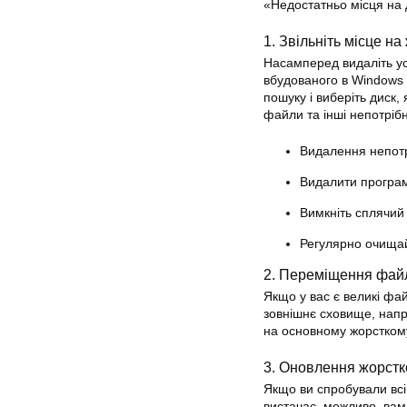
«Недостатньо місця на д
1. Звільніть місце н
Насамперед видаліть ус
вбудованого в Windows
пошуку і виберіть диск,
файли та інші непотрібн
Видалення непотр
Видалити програми
Вимкніть сплячий
Регулярно очища
2. Переміщення файл
Якщо у вас є великі фай
зовнішнє сховище, напр
на основному жорсткому
3. Оновлення жорстк
Якщо ви спробували всі
вистачає, можливо, вам