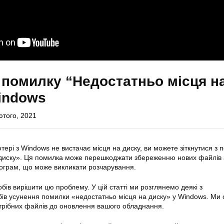
 помилку “Недостатньо місця н
indows
ютого, 2021
ері з Windows не вистачає місця на диску, ви можете зіткнутися з
 диску». Ця помилка може перешкоджати збереженню нових файлів
ограм, що може викликати розчарування.
обів вирішити цю проблему. У цій статті ми розглянемо деякі з
ів усунення помилки «недостатньо місця на диску» у Windows. Ми
трібних файлів до оновлення вашого обладнання.