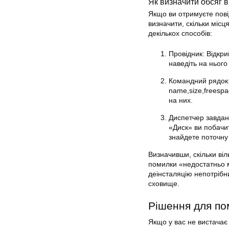
Як визначити обсяг в
Якщо ви отримуєте пові
визначити, скільки міс
декількох способів:
Провідник: Відкри
наведіть на нього
Командний рядок: 
name,size,freespa
на них.
Диспетчер завдань
«Диск» ви побачит
знайдете поточну 
Визначивши, скільки ві
помилки «недостатньо м
деінсталяцію непотрібн
сховище.
Рішення для по
Якщо у вас не вистачає