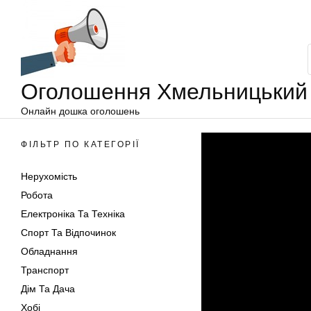
Оголошення
Перейти
Хмельницький
до
вмісту
Оголошення Хмельницький
Онлайн дошка оголошень
ФІЛЬТР ПО КАТЕГОРІЇ
Нерухомість
Робота
Електроніка Та Техніка
Спорт Та Відпочинок
Обладнання
Транспорт
Дім Та Дача
Хобі