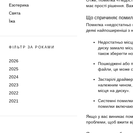
Отже, помилка «Недост
Езотерика
має прості рішення. Ва
Свята
Що спричиняє помил
Їжа
Помилка «недостатньо 
деякі найпоширеніші з н
Недостатньо місц
ФІЛЬТР ЗА РОКАМИ
диску замало місц
також зберегти но
2026
Пошкоджені або п
2025
файли, це може с
2024
Застарілі драйве
2023
належним чином, 
місця на диску».
2022
Системні помилки:
2021
помилки включают
Якщо у вас виникає пом
проблеми, щоб вжити від