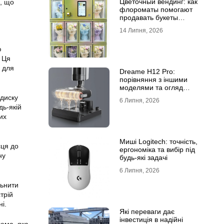
Цветочный вендинг: как
ь, що
флороматы помогают
продавать букеты
круглосуточно
14 Липня, 2026
ю
. Ця
 для
Dreame H12 Pro:
порівняння з іншими
моделями та огляд
функцій
диску
6 Липня, 2026
дь-якій
их
Миші Logitech: точність,
сця до
ергономіка та вибір під
ну
будь-які задачі
6 Липня, 2026
льнити
трій
і.
Які переваги дає
інвестиція в надійні