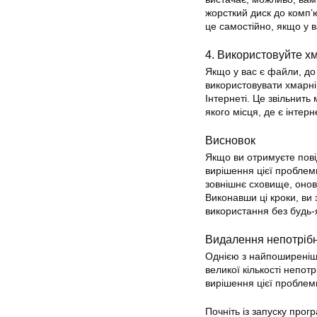
жорсткий диск до комп
це самостійно, якщо у 
4. Використовуйте х
Якщо у вас є файли, до
використовувати хмарні 
Інтернеті. Це звільнить
якого місця, де є інтерн
Висновок
Якщо ви отримуєте пові
вирішення цієї проблем
зовнішнє сховище, онов
Виконавши ці кроки, ви
використання без будь-
Видалення непотрібн
Однією з найпоширеніши
великої кількості непот
вирішення цієї проблеми
Почніть із запуску про