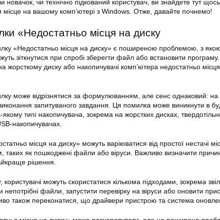
ви новачок, чи технічно підкований користувач, ви знайдете тут щос
 місце на вашому комп’ютері з Windows. Отже, давайте почнемо!
лки «Недостатньо місця на диску
лку «Недостатньо місця на диску» є поширеною проблемою, з яко
жуть зіткнутися при спробі зберегти файл або встановити програму
на жорсткому диску або накопичувачі комп’ютера недостатньо місця
лку може відрізнятися за формулюванням, але сенс однаковий: на 
виконання запитуваного завдання. Ця помилка може виникнути в бу
ь-якому типі накопичувача, зокрема на жорстких дисках, твердотільн
USB-накопичувачах.
татньо місця на диску» можуть варіюватися від простої нестачі мі
, таких як пошкоджені файли або віруси. Важливо визначити причи
айкраще рішення.
 користувачі можуть скористатися кількома підходами, зокрема зві
и непотрібні файли, запустити перевірку на віруси або оновити прис
иво також переконатися, що драйвери пристрою та система оновлен