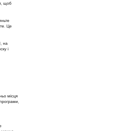
и, щоб
яньте
те. Це
, на
ску і
ньо місця
 програми,
е