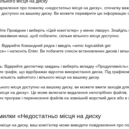
ільного місця на диску
домлення про помилку «недостатньо місця на диску», спочатку ва
ця доступно на вашому диску. Ви можете перевірити цю інформацію 
йте Провідник і виберіть «Цей комп’ютер» у меню ліворуч. Знайдіть с
 вказівник миші, щоб побачити, скільки вільного місця доступно.
Відкрийте Командний рядок і введіть «wmic logicaldisk get
ce» і натисніть Enter. Ви побачите список встановлених дисків і віль
: Відкрийте диспетчер завдань і виберіть вкладку «Продуктивність».
е графік, що відображає відсоток використання диска. Під графіком
кількість зайнятого і вільного місця на вашому диску.
льного місця доступно на вашому диску, ви можете вжити заходів дл
ісця на диску». Це може включати видалення непотрібних файлів,
их програм і перенесення файлів на зовнішній жорсткий диск або в
милки «Недостатньо місця на диску
 місця на диску, ваш комп’ютер може виводити повідомлення про п