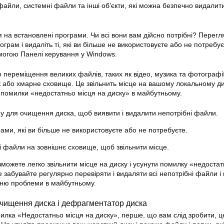
файли, системні файли та інші об’єкти, які можна безпечно видалит
 на встановлені програми. Чи всі вони вам дійсно потрібні? Перегл
грам і видаліть ті, які ви більше не використовуєте або не потребує
могою Панелі керування у Windows.
 переміщення великих файлів, таких як відео, музика та фотографії
к або хмарне сховище. Це звільнить місце на вашому локальному ди
помилки «недостатньо місця на диску» в майбутньому.
му для очищення диска, щоб виявити і видалити непотрібні файли.
рами, які ви більше не використовуєте або не потребуєте.
і файли на зовнішнє сховище, щоб звільнити місце.
зможете легко звільнити місце на диску і усунути помилку «недостат
 забувайте регулярно перевіряти і видаляти всі непотрібні файли і
нню проблеми в майбутньому.
очищення диска і дефрагментатор диска
илка «Недостатньо місця на диску», перше, що вам слід зробити, ц