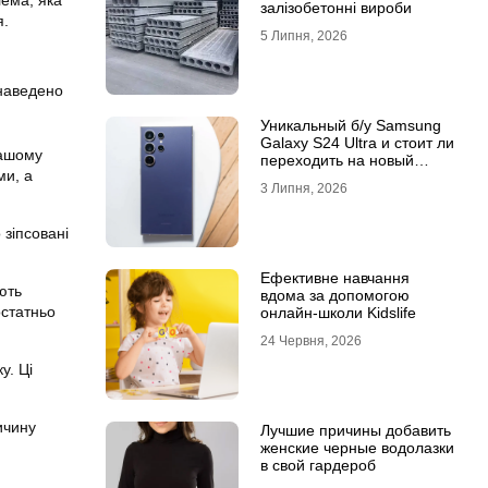
ема, яка
залізобетонні вироби
я.
5 Липня, 2026
наведено
Уникальный б/у Samsung
Galaxy S24 Ultra и стоит ли
вашому
переходить на новый
ми, а
Samsung Galaxy S25 Ultra
3 Липня, 2026
зіпсовані
Ефективне навчання
ють
вдома за допомогою
остатньо
онлайн-школи Kidslife
24 Червня, 2026
у. Ці
ичину
Лучшие причины добавить
женские черные водолазки
в свой гардероб