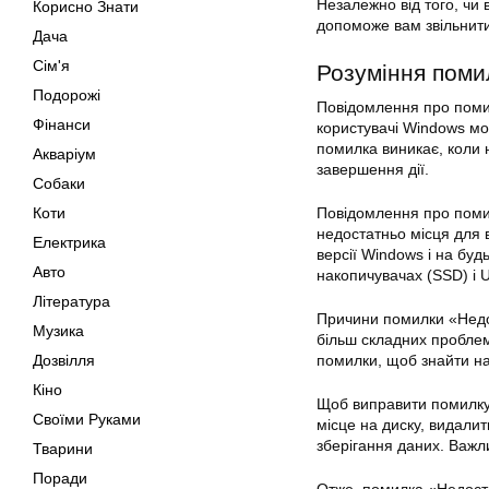
Незалежно від того, чи 
Корисно Знати
допоможе вам звільнити
Дача
Сім'я
Розуміння поми
Подорожі
Повідомлення про поми
Фінанси
користувачі Windows мо
помилка виникає, коли 
Акваріум
завершення дії.
Собаки
Коти
Повідомлення про поми
недостатньо місця для 
Електрика
версії Windows і на буд
Авто
накопичувачах (SSD) і 
Література
Причини помилки «Недос
Музика
більш складних проблем
Дозвілля
помилки, щоб знайти н
Кіно
Щоб виправити помилку,
Своїми Руками
місце на диску, видалит
зберігання даних. Важл
Тварини
Поради