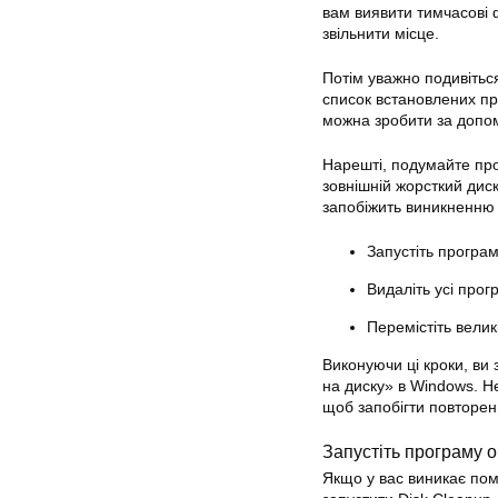
вам виявити тимчасові 
звільнити місце.
Потім уважно подивіться
список встановлених про
можна зробити за допо
Нарешті, подумайте про
зовнішній жорсткий дис
запобіжить виникненню 
Запустіть програ
Видаліть усі прог
Перемістіть велик
Виконуючи ці кроки, ви 
на диску» в Windows. Не
щоб запобігти повторе
Запустіть програму 
Якщо у вас виникає пом