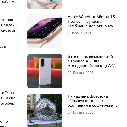
 проблеми.
Apple Watch та Айфон 15
помогою
Про бу — сучасна
в рядок
комбінація для активних
користувачів
 системні
7 Червня, 2026
ення
5 головних відмінностей
Samsung A37 від
молодшого Samsung A27
28 Травня, 2026
ти їх на
Як надувна фотозона
ть місце
збільшує органічне
отрібні.
охоплення в соцмережах:
механіка вірусного
24 Травня, 2026
контенту
о не
овий