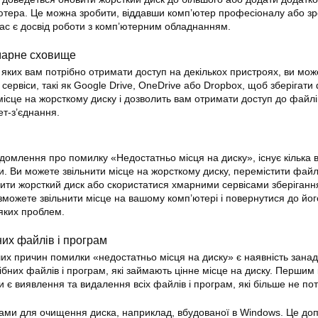
’ютера. Це можна зробити, віддавши комп’ютер професіоналу або з
вас є досвід роботи з комп’ютерним обладнанням.
марне сховище
 яких вам потрібно отримати доступ на декількох пристроях, ви мож
сервіси, такі як Google Drive, OneDrive або Dropbox, щоб зберігати
 місце на жорсткому диску і дозволить вам отримати доступ до файлі
ет-з’єднання.
домлення про помилку «Недостатньо місця на диску», існує кілька в
и. Ви можете звільнити місце на жорсткому диску, перемістити фай
ити жорсткий диск або скористатися хмарними сервісами зберіганн
 зможете звільнити місце на вашому комп’ютері і повернутися до йог
яких проблем.
их файлів і програм
х причин помилки «недостатньо місця на диску» є наявність занад
рібних файлів і програм, які займають цінне місце на диску. Першим
 є виявлення та видалення всіх файлів і програм, які більше не пот
грами для очищення диска, наприклад, вбудованої в Windows. Це д