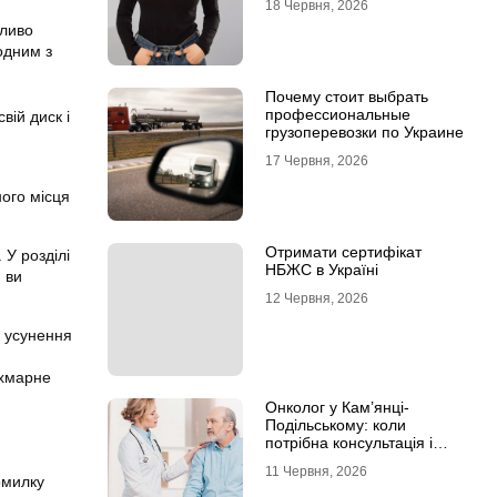
18 Червня, 2026
жливо
одним з
Почему стоит выбрать
профессиональные
вій диск і
грузоперевозки по Украине
17 Червня, 2026
ного місця
Отримати сертифікат
 У розділі
НБЖС в Україні
 ви
12 Червня, 2026
я усунення
 хмарне
Онколог у Кам’янці-
Подільському: коли
потрібна консультація і
чому не варто відкладати
11 Червня, 2026
обстеження?
омилку