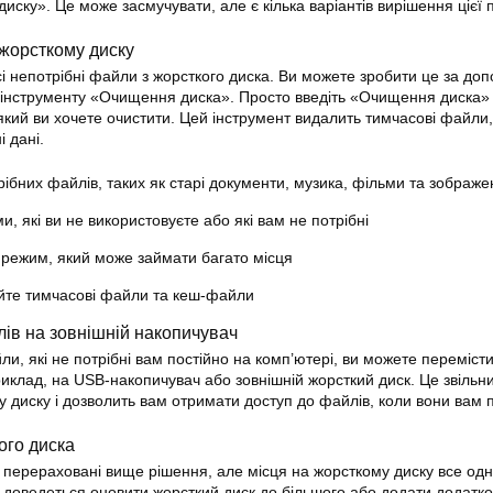
иску». Це може засмучувати, але є кілька варіантів вирішення цієї
а жорсткому диску
і непотрібні файли з жорсткого диска. Ви можете зробити це за до
 інструменту «Очищення диска». Просто введіть «Очищення диска» 
 який ви хочете очистити. Цей інструмент видалить тимчасові файли,
і дані.
ібних файлів, таких як старі документи, музика, фільми та зображ
, які ви не використовуєте або які вам не потрібні
 режим, який може займати багато місця
йте тимчасові файли та кеш-файли
ів на зовнішній накопичувач
ли, які не потрібні вам постійно на комп’ютері, ви можете перемісти
иклад, на USB-накопичувач або зовнішній жорсткий диск. Це звільни
 диску і дозволить вам отримати доступ до файлів, коли вони вам п
ого диска
 перераховані вище рішення, але місця на жорсткому диску все одн
 доведеться оновити жорсткий диск до більшого або додати додатк