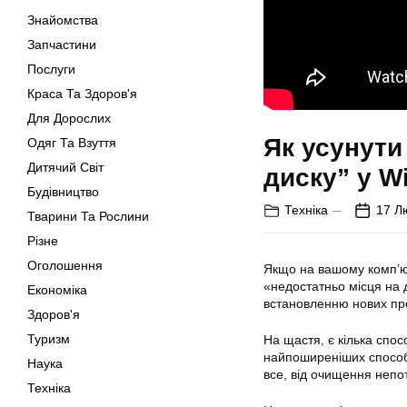
Знайомства
Запчастини
Послуги
Краса Та Здоров'я
Для Дорослих
Як усунути
Одяг Та Взуття
Дитячий Світ
диску” у W
Будівництво
Техніка
17 Л
Тварини Та Рослини
Різне
Оголошення
Якщо на вашому комп’ют
«недостатньо місця на
Економіка
встановленню нових пр
Здоров'я
Туризм
На щастя, є кілька спос
найпоширеніших способ
Наука
все, від очищення непо
Техніка