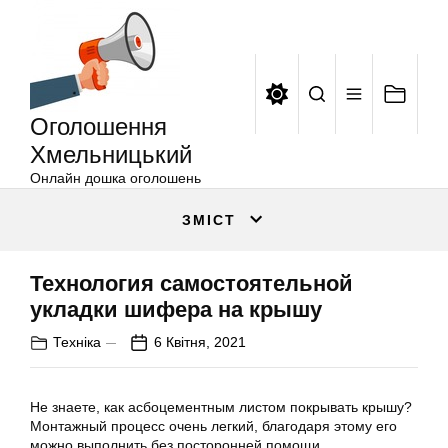
Оголошення
Перейти
Хмельницький
до
вмісту
Оголошення
Хмельницький
Онлайн дошка оголошень
ЗМІСТ
Технология самостоятельной
укладки шифера на крышу
Техніка
6 Квітня, 2021
Не знаете, как асбоцементным листом покрывать крышу?
Монтажный процесс очень легкий, благодаря этому его
можно выполнить без посторонней помощи.