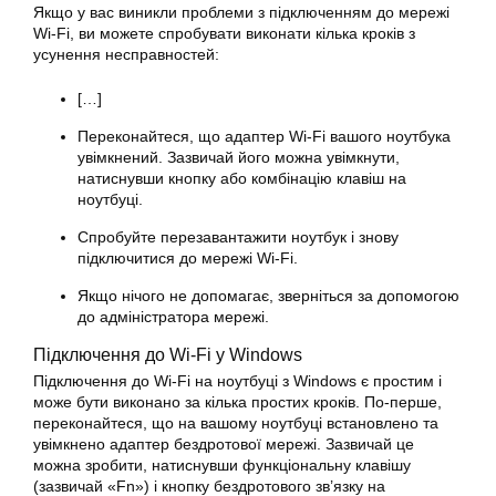
Якщо у вас виникли проблеми з підключенням до мережі
Wi-Fi, ви можете спробувати виконати кілька кроків з
усунення несправностей:
[…]
Переконайтеся, що адаптер Wi-Fi вашого ноутбука
увімкнений. Зазвичай його можна увімкнути,
натиснувши кнопку або комбінацію клавіш на
ноутбуці.
Спробуйте перезавантажити ноутбук і знову
підключитися до мережі Wi-Fi.
Якщо нічого не допомагає, зверніться за допомогою
до адміністратора мережі.
Підключення до Wi-Fi у Windows
Підключення до Wi-Fi на ноутбуці з Windows є простим і
може бути виконано за кілька простих кроків. По-перше,
переконайтеся, що на вашому ноутбуці встановлено та
увімкнено адаптер бездротової мережі. Зазвичай це
можна зробити, натиснувши функціональну клавішу
(зазвичай «Fn») і кнопку бездротового зв’язку на