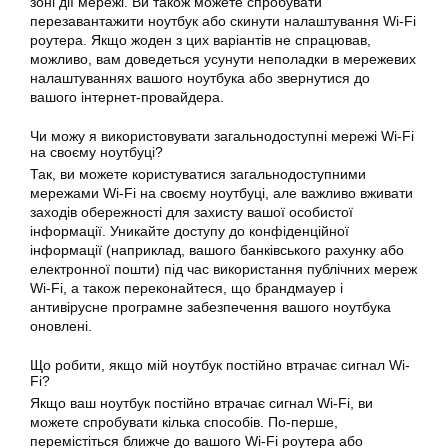
зоні дії мережі. Ви також можете спробувати
перезавантажити ноутбук або скинути налаштування Wi-Fi
роутера. Якщо жоден з цих варіантів не спрацював,
можливо, вам доведеться усунути неполадки в мережевих
налаштуваннях вашого ноутбука або звернутися до
вашого інтернет-провайдера.
Чи можу я використовувати загальнодоступні мережі Wi-Fi
на своєму ноутбуці?
Так, ви можете користуватися загальнодоступними
мережами Wi-Fi на своєму ноутбуці, але важливо вживати
заходів обережності для захисту вашої особистої
інформації. Уникайте доступу до конфіденційної
інформації (наприклад, вашого банківського рахунку або
електронної пошти) під час використання публічних мереж
Wi-Fi, а також переконайтеся, що брандмауер і
антивірусне програмне забезпечення вашого ноутбука
оновлені.
Що робити, якщо мій ноутбук постійно втрачає сигнал Wi-
Fi?
Якщо ваш ноутбук постійно втрачає сигнал Wi-Fi, ви
можете спробувати кілька способів. По-перше,
перемістіться ближче до вашого Wi-Fi роутера або