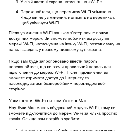
У лівій частині екрана натисніть на «Wi-Fi».
Переконайтеся, що перемикач Wi-Fi увімкнено.
Якщо він не увімкнений, натисніть на перемикач,
щоб увімкнути Wi-Fi.
Після увімкнення Wi-Fi ваш комп’ютер почне пошук
доступних мереж. Ви зможете побачити всі доступні
мережі Wi-Fi, натиснувши на іконку Wi-Fi, розташовану на
панелі завдань у правому нижньому куті екрана.
Якщо вам буде запропоновано ввести пароль,
переконайтеся, що ви ввели правильний пароль для
підключення до мережі Wi-Fi. Після підключення ви
зможете отримати доступ до Інтернету та
насолоджуватися безперебійним переглядом веб-
сторінок.
Увімкнення Wi-Fi на комп’ютері Mac
Ноутбуки Mac мають вбудований модуль Wi-Fi, тому ви
зможете підключитися до мережі Wi-Fi за кілька простих
кроків. Ось що вам потрібно зробити:
Натисніть на меню Apple у верхньому лівому куті