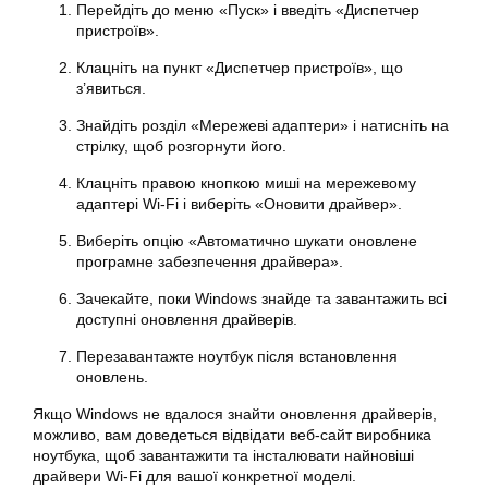
Перейдіть до меню «Пуск» і введіть «Диспетчер
пристроїв».
Клацніть на пункт «Диспетчер пристроїв», що
з’явиться.
Знайдіть розділ «Мережеві адаптери» і натисніть на
стрілку, щоб розгорнути його.
Клацніть правою кнопкою миші на мережевому
адаптері Wi-Fi і виберіть «Оновити драйвер».
Виберіть опцію «Автоматично шукати оновлене
програмне забезпечення драйвера».
Зачекайте, поки Windows знайде та завантажить всі
доступні оновлення драйверів.
Перезавантажте ноутбук після встановлення
оновлень.
Якщо Windows не вдалося знайти оновлення драйверів,
можливо, вам доведеться відвідати веб-сайт виробника
ноутбука, щоб завантажити та інсталювати найновіші
драйвери Wi-Fi для вашої конкретної моделі.