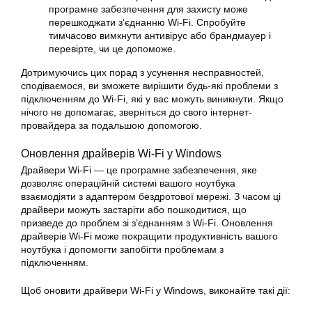
програмне забезпечення для захисту може
перешкоджати з’єднанню Wi-Fi. Спробуйте
тимчасово вимкнути антивірус або брандмауер і
перевірте, чи це допоможе.
Дотримуючись цих порад з усунення несправностей,
сподіваємося, ви зможете вирішити будь-які проблеми з
підключенням до Wi-Fi, які у вас можуть виникнути. Якщо
нічого не допомагає, зверніться до свого інтернет-
провайдера за подальшою допомогою.
Оновлення драйверів Wi-Fi у Windows
Драйвери Wi-Fi — це програмне забезпечення, яке
дозволяє операційній системі вашого ноутбука
взаємодіяти з адаптером бездротової мережі. З часом ці
драйвери можуть застаріти або пошкодитися, що
призведе до проблем зі з’єднанням з Wi-Fi. Оновлення
драйверів Wi-Fi може покращити продуктивність вашого
ноутбука і допомогти запобігти проблемам з
підключенням.
Щоб оновити драйвери Wi-Fi у Windows, виконайте такі дії: