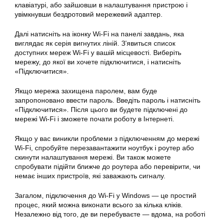
клавіатурі, або зайшовши в налаштування пристрою і
увімкнувши бездротовий мережевий адаптер.
Далі натисніть на іконку Wi-Fi на панелі завдань, яка
виглядає як серія вигнутих ліній. З’явиться список
доступних мереж Wi-Fi у вашій місцевості. Виберіть
мережу, до якої ви хочете підключитися, і натисніть
«Підключитися».
Якщо мережа захищена паролем, вам буде
запропоновано ввести пароль. Введіть пароль і натисніть
«Підключитися». Після цього ви будете підключені до
мережі Wi-Fi і зможете почати роботу в Інтернеті.
Якщо у вас виникли проблеми з підключенням до мережі
Wi-Fi, спробуйте перезавантажити ноутбук і роутер або
скинути налаштування мережі. Ви також можете
спробувати підійти ближче до роутера або перевірити, чи
немає інших пристроїв, які заважають сигналу.
Загалом, підключення до Wi-Fi у Windows — це простий
процес, який можна виконати всього за кілька кліків.
Незалежно від того, де ви перебуваєте — вдома, на роботі