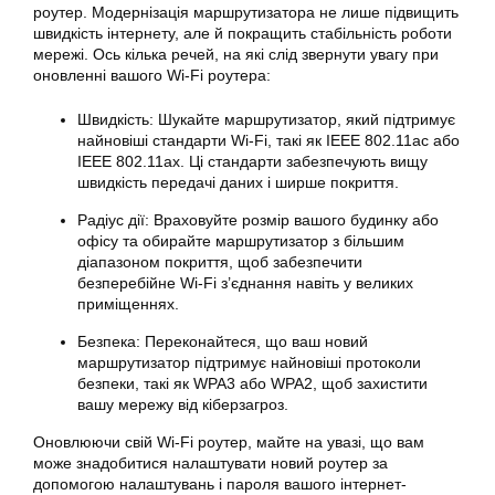
роутер. Модернізація маршрутизатора не лише підвищить
швидкість інтернету, але й покращить стабільність роботи
мережі. Ось кілька речей, на які слід звернути увагу при
оновленні вашого Wi-Fi роутера:
Швидкість: Шукайте маршрутизатор, який підтримує
найновіші стандарти Wi-Fi, такі як IEEE 802.11ac або
IEEE 802.11ax. Ці стандарти забезпечують вищу
швидкість передачі даних і ширше покриття.
Радіус дії: Враховуйте розмір вашого будинку або
офісу та обирайте маршрутизатор з більшим
діапазоном покриття, щоб забезпечити
безперебійне Wi-Fi з’єднання навіть у великих
приміщеннях.
Безпека: Переконайтеся, що ваш новий
маршрутизатор підтримує найновіші протоколи
безпеки, такі як WPA3 або WPA2, щоб захистити
вашу мережу від кіберзагроз.
Оновлюючи свій Wi-Fi роутер, майте на увазі, що вам
може знадобитися налаштувати новий роутер за
допомогою налаштувань і пароля вашого інтернет-