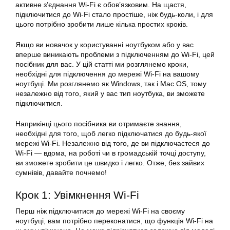
активне з’єднання Wi-Fi є обов’язковим. На щастя,
підключитися до Wi-Fi стало простіше, ніж будь-коли, і для
цього потрібно зробити лише кілька простих кроків.
Якщо ви новачок у користуванні ноутбуком або у вас
вперше виникають проблеми з підключенням до Wi-Fi, цей
посібник для вас. У цій статті ми розглянемо кроки,
необхідні для підключення до мережі Wi-Fi на вашому
ноутбуці. Ми розглянемо як Windows, так і Mac OS, тому
незалежно від того, який у вас тип ноутбука, ви зможете
підключитися.
Наприкінці цього посібника ви отримаєте знання,
необхідні для того, щоб легко підключатися до будь-якої
мережі Wi-Fi. Незалежно від того, де ви підключаєтеся до
Wi-Fi — вдома, на роботі чи в громадській точці доступу,
ви зможете зробити це швидко і легко. Отже, без зайвих
сумнівів, давайте почнемо!
Крок 1: Увімкнення Wi-Fi
Перш ніж підключитися до мережі Wi-Fi на своєму
ноутбуці, вам потрібно переконатися, що функція Wi-Fi на