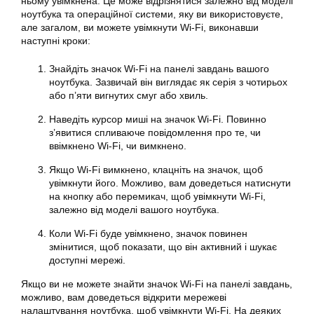
ньому увімкнена. Це може відрізнятися залежно від моделі
ноутбука та операційної системи, яку ви використовуєте,
але загалом, ви можете увімкнути Wi-Fi, виконавши
наступні кроки:
Знайдіть значок Wi-Fi на панелі завдань вашого
ноутбука. Зазвичай він виглядає як серія з чотирьох
або п’яти вигнутих смуг або хвиль.
Наведіть курсор миші на значок Wi-Fi. Повинно
з’явитися спливаюче повідомлення про те, чи
ввімкнено Wi-Fi, чи вимкнено.
Якщо Wi-Fi вимкнено, клацніть на значок, щоб
увімкнути його. Можливо, вам доведеться натиснути
на кнопку або перемикач, щоб увімкнути Wi-Fi,
залежно від моделі вашого ноутбука.
Коли Wi-Fi буде увімкнено, значок повинен
змінитися, щоб показати, що він активний і шукає
доступні мережі.
Якщо ви не можете знайти значок Wi-Fi на панелі завдань,
можливо, вам доведеться відкрити мережеві
налаштування ноутбука, щоб увімкнути Wi-Fi. На деяких