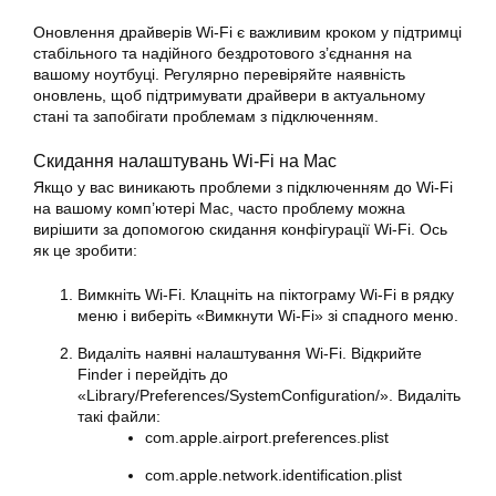
Оновлення драйверів Wi-Fi є важливим кроком у підтримці
стабільного та надійного бездротового з’єднання на
вашому ноутбуці. Регулярно перевіряйте наявність
оновлень, щоб підтримувати драйвери в актуальному
стані та запобігати проблемам з підключенням.
Скидання налаштувань Wi-Fi на Mac
Якщо у вас виникають проблеми з підключенням до Wi-Fi
на вашому комп’ютері Mac, часто проблему можна
вирішити за допомогою скидання конфігурації Wi-Fi. Ось
як це зробити:
Вимкніть Wi-Fi. Клацніть на піктограму Wi-Fi в рядку
меню і виберіть «Вимкнути Wi-Fi» зі спадного меню.
Видаліть наявні налаштування Wi-Fi. Відкрийте
Finder і перейдіть до
«Library/Preferences/SystemConfiguration/». Видаліть
такі файли:
com.apple.airport.preferences.plist
com.apple.network.identification.plist