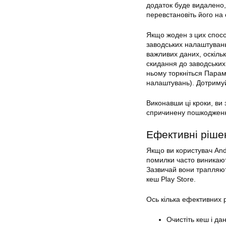
додаток буде видалено,
перевстановіть його на 
Якщо жоден з цих спосо
заводських налаштувань
важливих даних, оскіль
скидання до заводських
ньому торкніться Парам
налаштувань). Дотримуй
Виконавши ці кроки, ви
спричинену пошкодженн
Ефективні
ріше
Якщо ви користувач Andr
помилки часто виникают
Зазвичай вони трапляю
кеш
Play
Store.
Ось кілька ефективних
Очистіть кеш і д