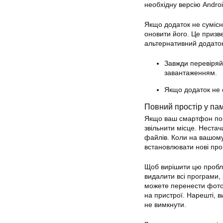
необхідну версію Android
Якщо додаток не сумісн
оновити його. Це призв
альтернативний додаток
Завжди перевіряй
завантаженням.
Якщо додаток не 
Повний простір у пам
Якщо ваш смартфон пові
звільнити місце. Неста
файлів. Коли на вашому
встановлювати нові прог
Щоб вирішити цю пробле
видалити всі програми, 
можете перенести фотог
на пристрої. Нарешті, в
не вимкнути.