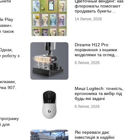
ьнити
Цветочный вендинг: как
флороматы помогают
продавать букеты
круглосуточно
e Play
14 Липня, 2026
рами».
и також
Dreame H12 Pro:
Однак,
порівняння з іншими
моделями та огляд
у роботу з
функцій
6 Липня, 2026
милками,
лка 907.
Миші Logitech: точність,
ергономіка та вибір під
будь-які задачі
6 Липня, 2026
 програму
і для
Які переваги дає
інвестиція в надійні