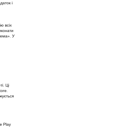
даток і
ю всіх
иконати
тема». У
ті
. Ці
ore.
жується
le
Play