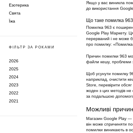
Якщо у вас виникла пом
Езотерика
до використання Google
Свята
Що таке помилка 96
Їжа
Помилка 963 є поширен
Google Play Маркету. Ц
перерваний і не може 
про помилку: «Помилка
ФІЛЬТР ЗА РОКАМИ
Причин помилки 963 мож
2026
файли кешу, проблеми з
2025
Щоб усунути помилку 96
2024
наприклад, очистити ке
2023
Store, перевірити обсяг
жоден з цих методів не
2022
за подальшою допомог
2021
Можливі причи
Магазин Google Play — 
він може спричиняти пом
помилки виникають в ос