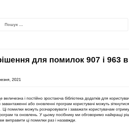
рішення для помилок 907 і 963 в
резня, 2021
 величезна і постійно зростаюча бібліотека додатків для користува
и завантаженні або оновленні програм користувачі можуть зіткнутися
3. Ці помилки можуть розчаровувати і заважати користувачам отрим
рограм та оновлень. У цьому посібнику ми обговоримо найкращі
рі
м виправити ці помилки раз і назавжди.