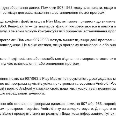
я для зберігання даних: Помилки 907 і 963 можуть виникати, якщо 
тньо місця для завантаження та встановлення нових програм.
оді конфлікт файлів кешу в Play
Маркеті
може призвести до виникне
і 963. Кеш-файли — це тимчасові файли, які зберігаються в пам’яті
тупу, але вони можуть конфліктувати з процесом встановлення про
програми: Помилки 907 і 963 можуть виникати, якщо дані програми
пошкоджено. Це може статися, якщо програму встановлено або он
ею: Іноді повільне або нестабільне з’єднання з мережею може вик
3 під час встановлення або оновлення програм.
нення помилки 907/963 в Play
Маркеті
є несумісність двох додатків 
не всі програми сумісні з усіма пристроями та версіями Android. Ро
й і версію Android у списках своїх додатків, і користувачі повинні з
цію перед завантаженням.
ння або оновлення програми виникає помилка 907 або 963, перевір
м пристроєм і версією Android, яку ви використовуєте. Для цього п
ay Store і прокрутіть вниз до розділу «Додаткова інформація». Тут ви