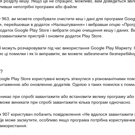
 розділу кешу. Якщо це не спрацює, можливо, вам доведеться звіл
аливши непотрібні програми або файли.
963, ви можете спробувати очистити кеш і дані для програми
Googl
ти, перейшовши в додаток «Налаштування» і вибравши опцію «Прог
додаток
Google Play Store
і вибрати опцію очищення кешу і даних. В
завантажити пристрій і оновити додаток Play Store.
3 можуть розчаровувати під час використання Google Play Маркету. 
є ці помилки і як їх виправити, ви можете забезпечити безперебійн
7?
oogle Play Store
користувачі можуть зіткнутися з різноманітними по
антаженню або оновленню додатків. Однією з таких
помилок
є поми
никає при спробі завантажити або встановити велику програму або
може виникати при спробі завантажити кілька програм одночасно.
и 907 користувач побачить повідомлення «Не вдалося завантажити
 Це може засмутити, особливо якщо програма потрібна користувачев
використання.