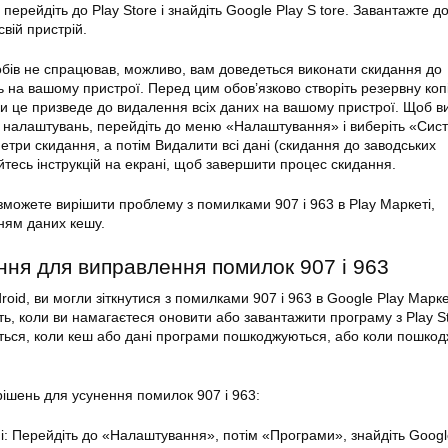
 перейдіть до
Play
Store і знайдіть Google Play S tore. Завантажте до
свій пристрій.
бів не спрацював, можливо, вам доведеться виконати скидання до
 на вашому пристрої. Перед цим обов’язково створіть резервну копі
ки це призведе до видалення всіх даних на вашому пристрої. Щоб в
 налаштувань, перейдіть до меню «Налаштування» і виберіть «Сис
етри скидання, а потім Видалити всі дані (скидання до заводських
тесь інструкцій на екрані, щоб завершити процес скидання.
 зможете вирішити проблему з помилками 907 і 963 в Play
Маркеті
,
ям даних кешу.
ння
для виправлення
помилок
907 і 963
oid, ви могли зіткнутися з помилками 907 і 963 в Google
Play Марке
ь, коли ви намагаєтеся оновити або завантажити програму з
Play
St
ться, коли кеш або дані програми пошкоджуються, або коли пошкод
 рішень для усунення
помилок
907 і 963:
ані: Перейдіть до «Налаштування», потім «Програми», знайдіть Goog