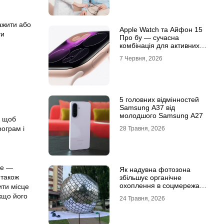
ажити або
Apple Watch та Айфон 15
ти
Про бу — сучасна
комбінація для активних
користувачів
7 Червня, 2026
5 головних відмінностей
Samsung A37 від
молодшого Samsung A27
, щоб
рограм і
28 Травня, 2026
це —
Як надувна фотозона
 також
збільшує органічне
охоплення в соцмережах:
ити місце
механіка вірусного
якщо його
24 Травня, 2026
контенту