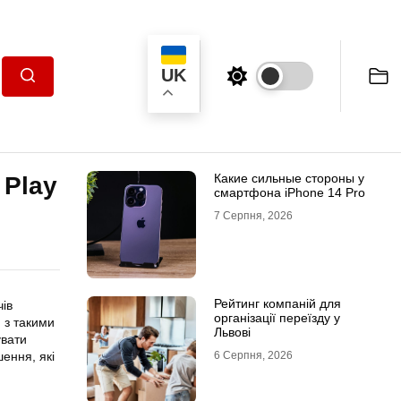
UK
Пошук
Какие сильные стороны у
 Play
смартфона iPhone 14 Pro
7 Серпня, 2026
Рейтинг компаній для
чів
організації переїзду у
 з такими
Львові
увати
шення
, які
6 Серпня, 2026