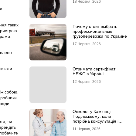
18 Червня, 2026
на
ння таких
Почему стоит выбрать
 пристрою
профессиональные
грузоперевозки по Украине
грами.
17 Червня, 2026
овлено
ликати
Отримати сертифікат
НБЖС в Україні
12 Червня, 2026
між собою.
зробники
авжди
Онколог у Кам’янці-
Подільському: коли
потрібна консультація і
те, чи
чому не варто відкладати
ерейдіть
11 Червня, 2026
обстеження?
 побачите