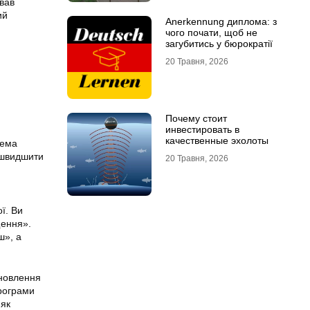
вав
ий
Anerkennung диплома: з
чого почати, щоб не
загубитись у бюрократії
20 Травня, 2026
Почему стоит
инвестировать в
качественные эхолоты
рема
ишвидшити
20 Травня, 2026
ї. Ви
щення».
ш», а
ановлення
рограми
 як