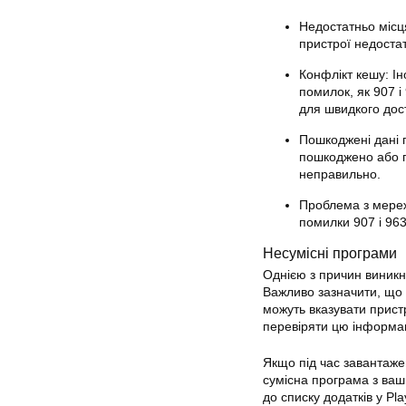
Недостатньо місц
пристрої недоста
Конфлікт кешу: Ін
помилок
, як 907 
для швидкого дос
Пошкоджені дані 
пошкоджено або 
неправильно.
Проблема з мереж
помилки 907 і 96
Несумісні програми
Однією з причин виник
Важливо зазначити, що 
можуть вказувати пристрі
перевіряти цю інформа
Якщо під час завантаже
сумісна програма з ваши
до списку додатків у Pl