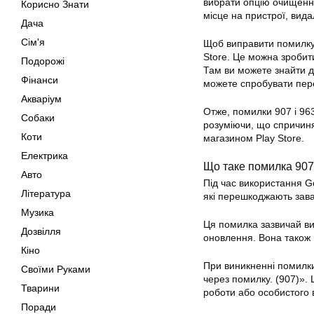
вибрати опцію очищення
Корисно Знати
місце на пристрої, вид
Дача
Сім'я
Щоб виправити помилку 
Store
. Це можна зроби
Подорожі
Там ви можете знайти 
Фінанси
можете спробувати пере
Акваріум
Отже, помилки 907 і 96
Собаки
розуміючи, що спричиня
Коти
магазином Play Store.
Електрика
Що таке помилка 90
Авто
Під час використання
G
Література
які перешкоджають зав
Музика
Ця помилка зазвичай ви
Дозвілля
оновлення. Вона також 
Кіно
При виникненні помилк
Своїми Руками
через помилку. (907)».
Тварини
роботи або особистого 
Поради