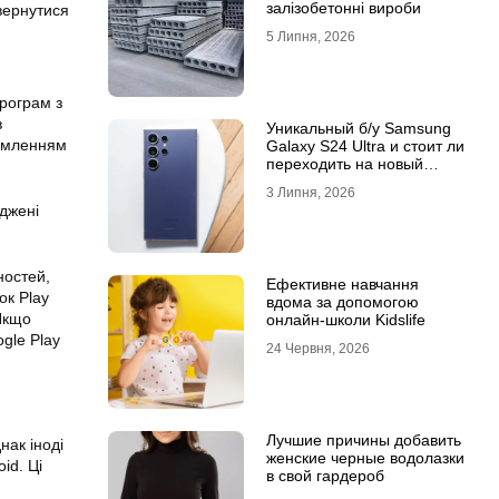
залізобетонні вироби
вернутися
5 Липня, 2026
рограм з
в
Уникальный б/у Samsung
домленням
Galaxy S24 Ultra и стоит ли
переходить на новый
Samsung Galaxy S25 Ultra
3 Липня, 2026
джені
ностей,
Ефективне навчання
ок Play
вдома за допомогою
 Якщо
онлайн-школи Kidslife
gle Play
24 Червня, 2026
Лучшие причины добавить
нак іноді
женские черные водолазки
id. Ці
в свой гардероб