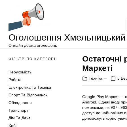
Оголошення
Перейти
Хмельницький
до
вмісту
Оголошення Хмельницький
Онлайн дошка оголошень
Остаточні 
ФІЛЬТР ПО КАТЕГОРІЇ
Маркеті
Нерухомість
Техніка
5 Бе
Робота
Електроніка Та Техніка
Спорт Та Відпочинок
Google
Play
Маркет — це
Android. Однак іноді пр
Обладнання
помилками, як 907 і 96
Транспорт
доступ до найновіших п
Дім Та Дача
допоможуть користувача
Хобі