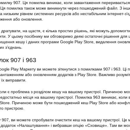
омилку 907. Ця помилка виникає, коли завантаження переривається
. Ця помилка також може виникнути через пошкоджений файл. З іншо
 низьким рівнем системних ресурсів або нестабільним інтернет-з’
аження або оновлення.
дратувати, на щастя, є кілька простих рішень, які можуть допомогт
ити. У цьому посібнику ми обговоримо деякі
остаточні рішення
для 
чищення кешу і даних програми Google
Play
Store, видалення оновле
х з’єднань.
лок
907 і 963
oogle Play Маркету ви можете зіткнутися з помилками 907 і 963. Ці 
авантаженням або оновленням додатків з Play Store. Важливо розумі
 їх виправити.
оли є проблема з розділом кешу на вашому пристрої. Причиною мо
достатньо місця на вашому пристрої. Помилка 963 виникає, коли 
 Store. Причиною може бути пошкоджений кеш
Play
Store або конфлі
го пристрою.
 907, ви можете спробувати очистити кеш на вашому пристрої. Це
 додаток «Налаштування» і вибравши опцію «Сховище». Там ви мо