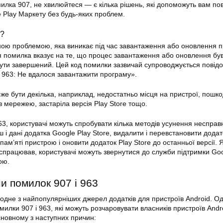
илка 907, не хвилюйтеся — є кілька рішень, які допоможуть вам по
 Play Маркету без будь-яких проблем.
3?
ою проблемою, яка виникає під час завантаження або оновлення п
я помилка вказує на те, що процес завантаження або оновлення бу
бути завершений. Цей код помилки зазвичай супроводжується пові
 963: Не вдалося завантажити програму».
е бути декілька, наприклад, недостатньо місця на пристрої, пошко
 мережею, застаріла версія Play Store тощо.
3, користувачі можуть спробувати кілька методів усунення несправ
ш і дані додатка
Google Play Store
, видалити і перевстановити додат
 пам’яті пристрою і оновити додаток Play Store до останньої версії.
 спрацював, користувачі можуть звернутися до служби підтримки Goo
ою.
ни
помилок
907 і 963
одне з найпопулярніших джерел додатків для пристроїв Android. Од
илки 907 і 963, які можуть розчаровувати власників пристроїв Andro
новному з наступних причин: