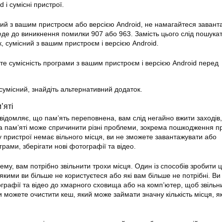
 і сумісні пристрої.
ий з вашим пристроєм або версією Android, не намагайтеся завант
еде до виникнення помилки 907 або 963. Замість цього слід пошука
, сумісний з вашим пристроєм і версією Android.
те сумісність програми з вашим пристроєм і версією Android перед
сумісний, знайдіть альтернативний додаток.
’яті
домляє, що пам’ять переповнена, вам слід негайно вжити заходів
ча пам’яті може спричинити різні проблеми, зокрема пошкодження п
 пристрої немає вільного місця, ви не зможете завантажувати або
рами, зберігати нові фотографії та відео.
му, вам потрібно звільнити трохи місця. Один із способів зробити 
якими ви більше не користуєтеся або які вам більше не потрібні. Ви
рафії та відео до хмарного сховища або на комп’ютер, щоб звільн
и можете очистити кеш, який може займати значну кількість місця, 