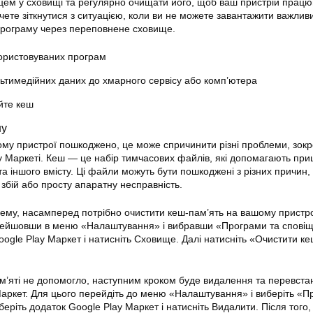
цем у сховищі та регулярно очищати його, щоб ваш пристрій працю
чете зіткнутися з ситуацією, коли ви не можете завантажити важлив
програму через переповнене сховище.
ористовуваних програм
тимедійних даних до хмарного сервісу або комп’ютера
йте кеш
шу
му пристрої пошкоджено, це може спричинити різні проблеми, зок
y Маркеті
. Кеш — це набір тимчасових файлів, які допомагають пр
а іншого вмісту. Ці файли можуть бути пошкоджені з різних причин,
бій або просту апаратну несправність.
му, насамперед потрібно очистити кеш-пам’ять на вашому пристро
рейшовши в меню «Налаштування» і вибравши «Програми та спові
Google
Play
Маркет і натисніть Сховище. Далі натисніть «Очистити ке
’яті не допомогло, наступним кроком буде видалення та перевст
аркет. Для цього перейдіть до меню «Налаштування» і виберіть «П
еріть додаток Google Play Маркет і натисніть Видалити. Після того,