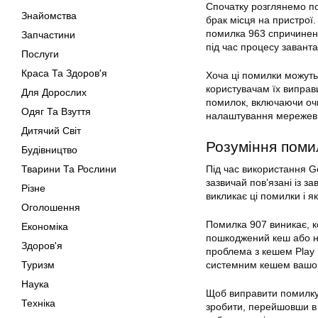
Спочатку розглянемо п
Знайомства
брак місця на пристрої
помилка 963 спричинена
Запчастини
під час процесу завант
Послуги
Краса Та Здоров'я
Хоча ці помилки можуть 
користувачам їх виправ
Для Дорослих
помилок
, включаючи о
Одяг Та Взуття
налаштування мережеви
Дитячий Світ
Розуміння
поми
Будівництво
Тварини Та Рослини
Під час використання G
зазвичай пов’язані із з
Різне
викликає ці помилки і як
Оголошення
Помилка 907 виникає, к
Економіка
пошкоджений кеш або не
Здоров'я
проблема з кешем Play
Туризм
системним кешем вашо
Наука
Щоб виправити помилку
Техніка
зробити, перейшовши в