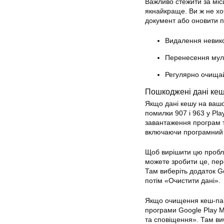
Важливо стежити за міс
якнайкраще. Ви ж не хо
документ або оновити 
Видалення невик
Перенесення муль
Регулярно очища
Пошкоджені дані ке
Якщо дані кешу на вашо
помилки 907 і 963 у
Pla
завантаження програм т
включаючи програмний з
Щоб вирішити цю пробле
можете зробити це, пе
Там виберіть додаток 
потім «Очистити дані».
Якщо очищення кеш-пам
програми Google
Play
М
та сповіщення». Там виб