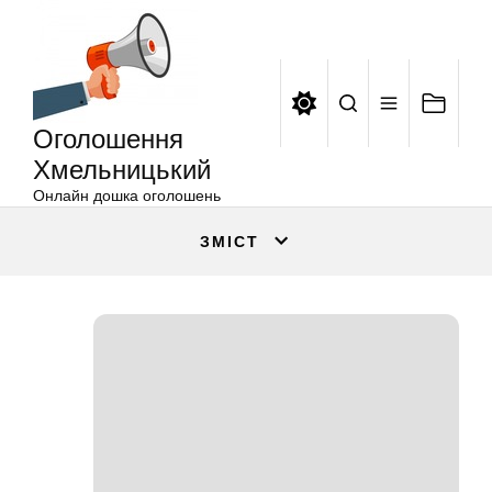
Оголошення
Перейти
Хмельницький
до
вмісту
Оголошення
Хмельницький
Онлайн дошка оголошень
ЗМІСТ