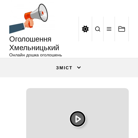
Оголошення
Перейти
Хмельницький
до
вмісту
Оголошення
Хмельницький
Онлайн дошка оголошень
ЗМІСТ