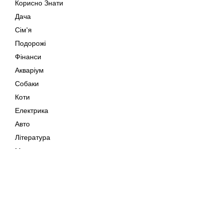
Корисно Знати
Дача
Сім'я
Подорожі
Фінанси
Акваріум
Собаки
Коти
Електрика
Авто
Література
Музика
Дозвілля
Кіно
Мапа сайту
Своїми Руками
Тварини
Авторське право © 202
Поради