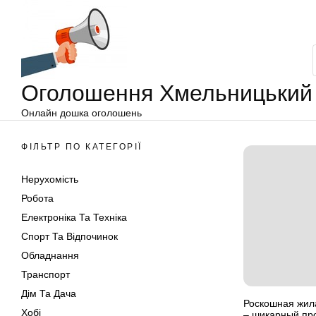
Оголошення
Перейти
Хмельницький
до
вмісту
Оголошення Хмельницький
Онлайн дошка оголошень
ФІЛЬТР ПО КАТЕГОРІЇ
Нерухомість
Робота
Електроніка Та Техніка
Спорт Та Відпочинок
Обладнання
Транспорт
Дім Та Дача
Роскошная жила
Хобі
– шикарный про