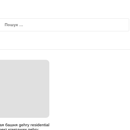
я башня gehry residential
ект компании gehry