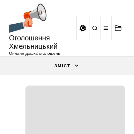
Оголошення
Перейти
Хмельницький
до
вмісту
Оголошення
Хмельницький
Онлайн дошка оголошень
ЗМІСТ