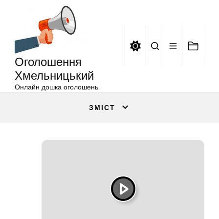
Оголошення
Перейти
Хмельницький
до
вмісту
Оголошення
Хмельницький
Онлайн дошка оголошень
ЗМІСТ