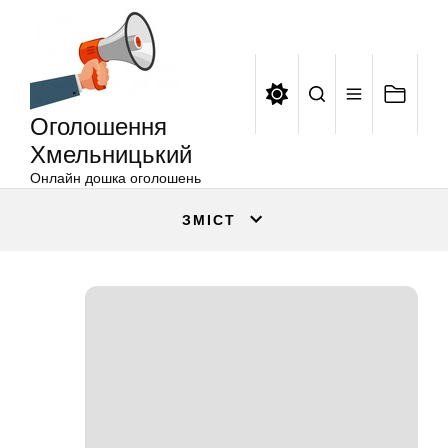
Оголошення
Перейти
Хмельницький
до
вмісту
Оголошення
Хмельницький
Онлайн дошка оголошень
ЗМІСТ