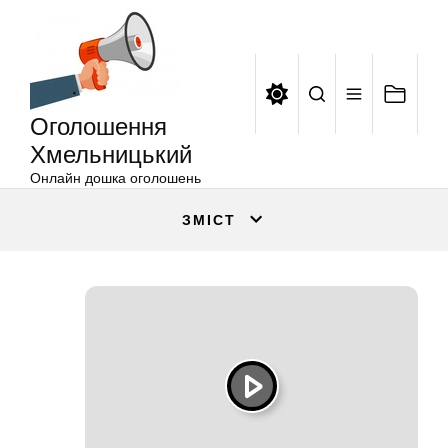
Оголошення
Перейти
Хмельницький
до
вмісту
Оголошення
Хмельницький
Онлайн дошка оголошень
ЗМІСТ