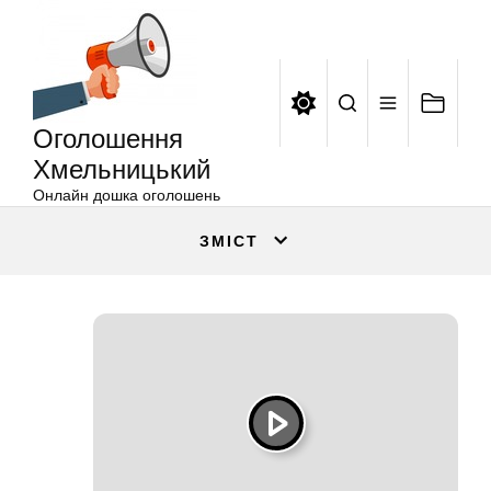
Оголошення
Перейти
Хмельницький
до
вмісту
Оголошення
Хмельницький
Онлайн дошка оголошень
ЗМІСТ