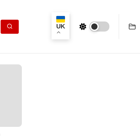
UK
Пошук
ы