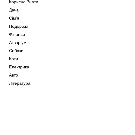
Корисно Знати
Дача
Сім'я
Подорожі
Фінанси
Акваріум
Собаки
Коти
Електрика
Авто
Література
Музика
Дозвілля
Кіно
Мапа сайту
Своїми Руками
Тварини
Авторське право © 202
Поради