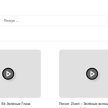
– Её Зелёные Глаза
Песня: Zivert – Зелёные волн