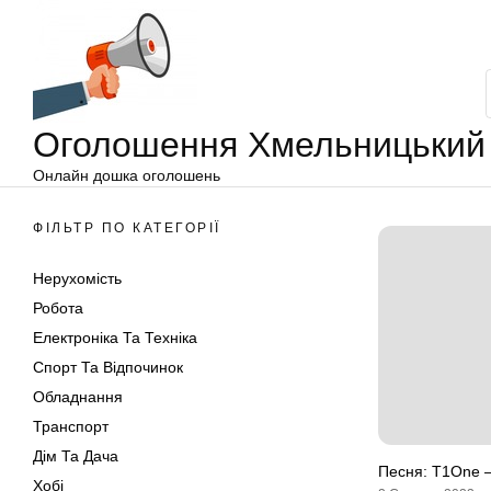
Оголошення
Перейти
Хмельницький
до
вмісту
Оголошення Хмельницький
Онлайн дошка оголошень
ФІЛЬТР ПО КАТЕГОРІЇ
Нерухомість
Робота
Електроніка Та Техніка
Спорт Та Відпочинок
Обладнання
Транспорт
Дім Та Дача
Песня: T1One 
Хобі