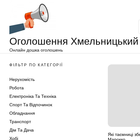
Оголошення
Перейти
Хмельницький
до
вмісту
Оголошення Хмельницький
Онлайн дошка оголошень
ФІЛЬТР ПО КАТЕГОРІЇ
Нерухомість
Робота
Електроніка Та Техніка
Спорт Та Відпочинок
Обладнання
Транспорт
Дім Та Дача
Які таємниці зб
Хобі
Марокко