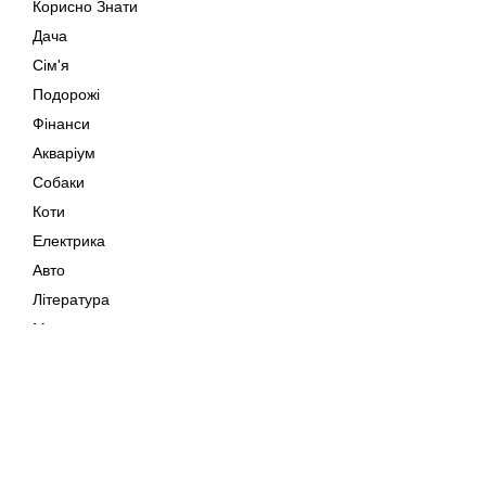
Корисно Знати
Дача
Сім'я
Подорожі
Фінанси
Акваріум
Собаки
Коти
Електрика
Авто
Література
Музика
Дозвілля
Кіно
Мапа сайту
Своїми Руками
Тварини
Авторське право © 202
Поради