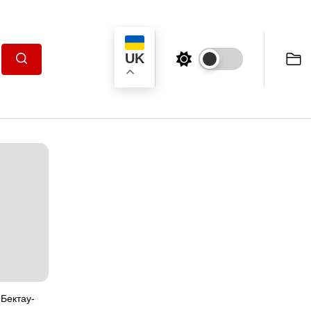
UK
Пошук
 Бектау-