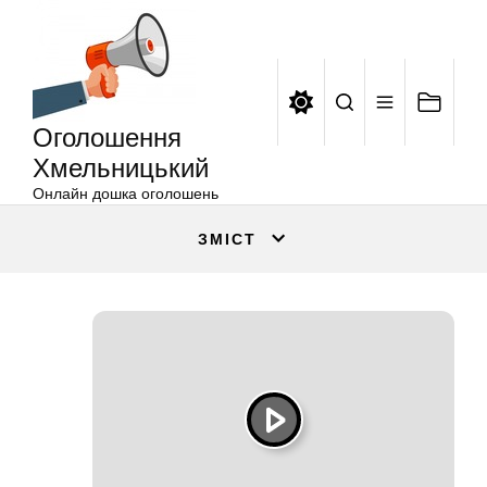
Оголошення
Перейти
Хмельницький
до
вмісту
Оголошення
Хмельницький
Онлайн дошка оголошень
ЗМІСТ