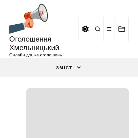
Оголошення
Перейти
Хмельницький
до
вмісту
Оголошення
Хмельницький
Онлайн дошка оголошень
ЗМІСТ