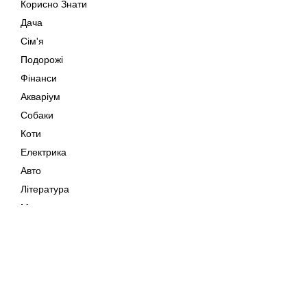
Корисно Знати
Дача
Сім'я
Подорожі
Фінанси
Акваріум
Собаки
Коти
Електрика
Авто
Література
Музика
Дозвілля
Кіно
Мапа сайту
Своїми Руками
Тварини
Авторське право © 202
Поради