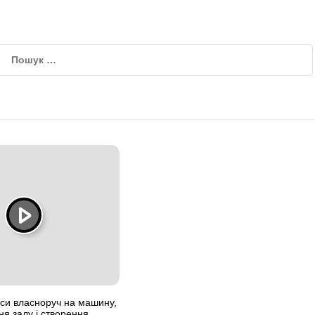
аси власноруч на машину,
я залу і створення