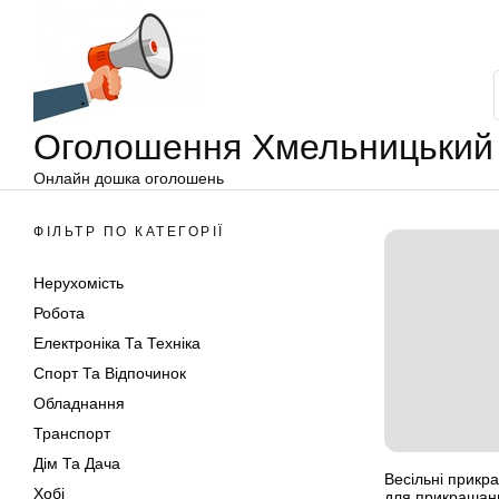
Оголошення
Перейти
Хмельницький
до
вмісту
Оголошення Хмельницький
Онлайн дошка оголошень
ФІЛЬТР ПО КАТЕГОРІЇ
Нерухомість
Робота
Електроніка Та Техніка
Спорт Та Відпочинок
Обладнання
Транспорт
Дім Та Дача
Весільні прикр
Хобі
для прикрашанн