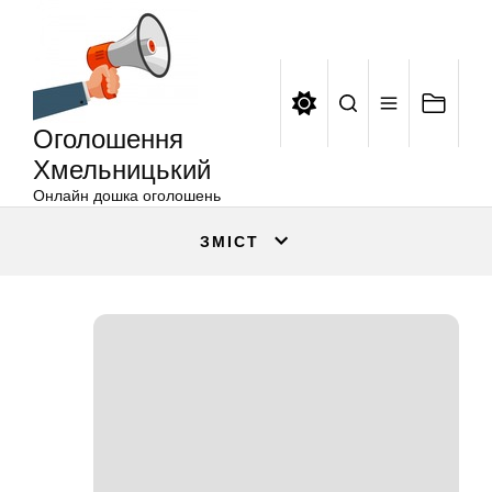
Оголошення
Перейти
Хмельницький
до
вмісту
Оголошення
Хмельницький
Онлайн дошка оголошень
ЗМІСТ