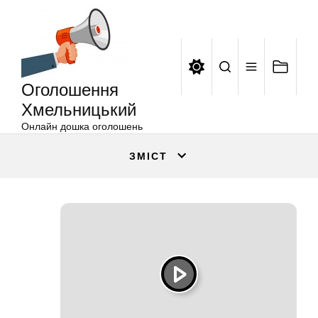
Оголошення
Перейти
Хмельницький
до
вмісту
Оголошення
Хмельницький
Онлайн дошка оголошень
ЗМІСТ