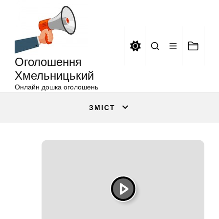
Оголошення
Перейти
Хмельницький
до
вмісту
Оголошення
Хмельницький
Онлайн дошка оголошень
ЗМІСТ