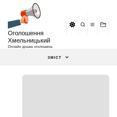
Оголошення
Перейти
Хмельницький
до
вмісту
Оголошення
Хмельницький
Онлайн дошка оголошень
ЗМІСТ