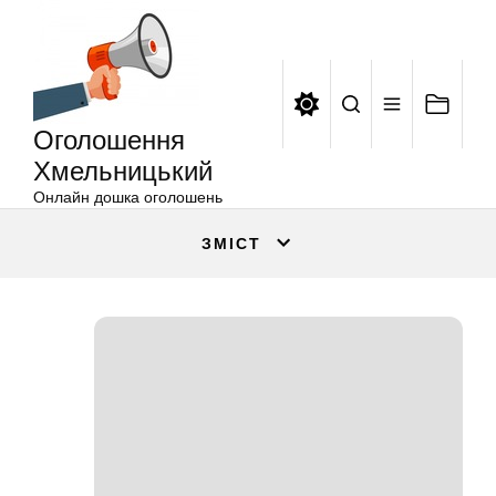
Оголошення
Перейти
Хмельницький
до
вмісту
Оголошення
Хмельницький
Онлайн дошка оголошень
ЗМІСТ