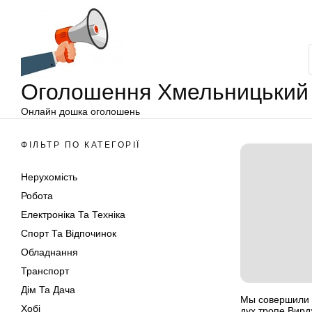
Оголошення
Перейти
Хмельницький
до
вмісту
Оголошення Хмельницький
Онлайн дошка оголошень
ФІЛЬТР ПО КАТЕГОРІЇ
Нерухомість
Робота
Електроніка Та Техніка
Спорт Та Відпочинок
Обладнання
Транспорт
Дім Та Дача
Мы совершили 
Хобі
дух тропе Вирд