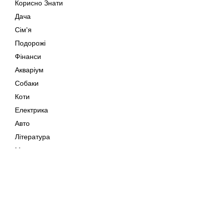
Корисно Знати
Дача
Сім'я
Подорожі
Фінанси
Акваріум
Собаки
Коти
Електрика
Авто
Література
Музика
Дозвілля
Кіно
Мапа сайту
Своїми Руками
Тварини
Авторське право © 202
Поради