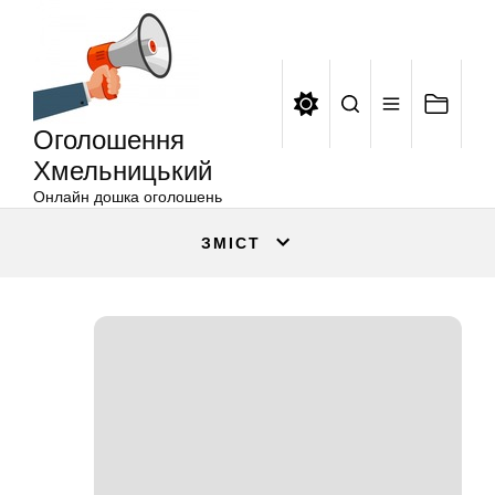
Оголошення
Перейти
Хмельницький
до
вмісту
Оголошення
Хмельницький
Онлайн дошка оголошень
ЗМІСТ