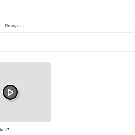
їдні?