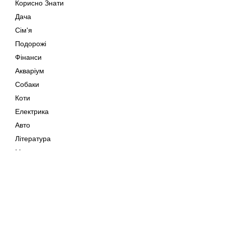
Корисно Знати
Дача
Сім'я
Подорожі
Фінанси
Акваріум
Собаки
Коти
Електрика
Авто
Література
Музика
Дозвілля
Кіно
Мапа сайту
Своїми Руками
Тварини
Авторське право © 202
Поради