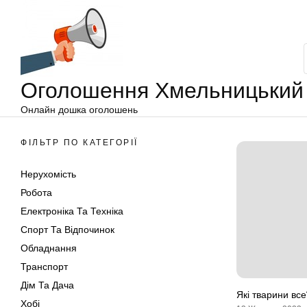
Оголошення
Перейти
Хмельницький
до
вмісту
Оголошення Хмельницький
Онлайн дошка оголошень
ФІЛЬТР ПО КАТЕГОРІЇ
Нерухомість
Робота
Електроніка Та Техніка
Спорт Та Відпочинок
Обладнання
Транспорт
Дім Та Дача
Які тварини все
Хобі