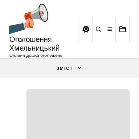
Оголошення
Перейти
Хмельницький
до
вмісту
Оголошення
Хмельницький
Онлайн дошка оголошень
ЗМІСТ