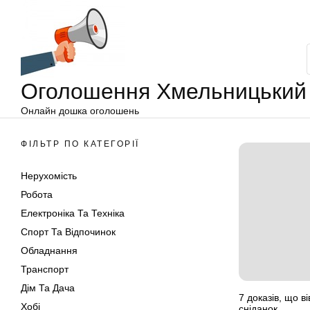
Оголошення
Перейти
Хмельницький
до
вмісту
Оголошення Хмельницький
Онлайн дошка оголошень
ФІЛЬТР ПО КАТЕГОРІЇ
Нерухомість
Робота
Електроніка Та Техніка
Спорт Та Відпочинок
Обладнання
Транспорт
Дім Та Дача
7 доказів, що 
Хобі
сніданок