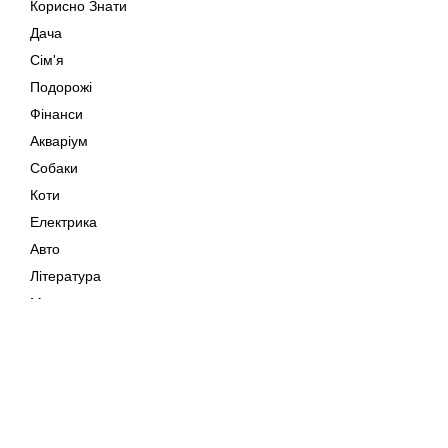
Корисно Знати
Дача
Сім'я
Подорожі
Фінанси
Акваріум
Собаки
Коти
Електрика
Авто
Література
Музика
Дозвілля
Кіно
Мапа сайту
Своїми Руками
Тварини
Авторське право © 202
Поради